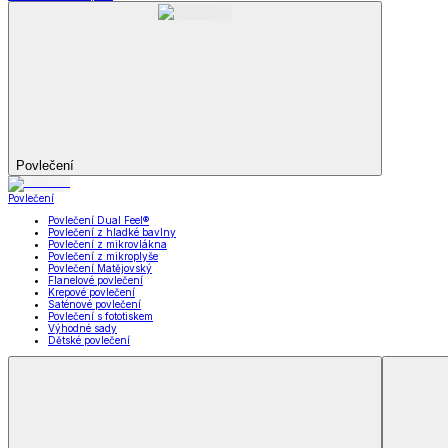
Koupelna
Koupelna
Ručníky a osušky
Koupelnové předložky
Koupelna
Zobrazit vše
Vše z Koupelna
Ručníky a osušky
Koupelnové předložky