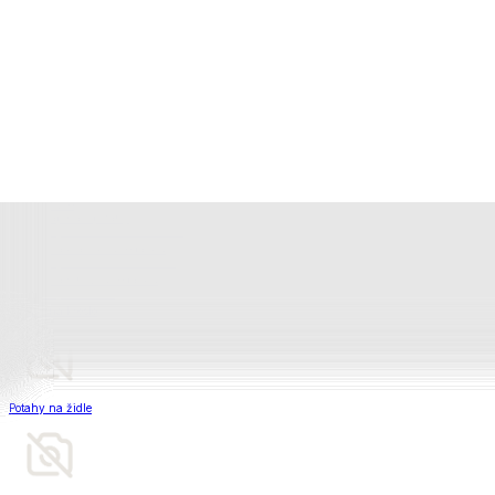
Televizní deky a pytle
Deky z mikroplyše
Deky a plédy
Zobrazit vše
Vše z Deky a plédy
Beránkové soupravy
Beránkové deky
Televizní deky a pytle
Deky z mikroplyše