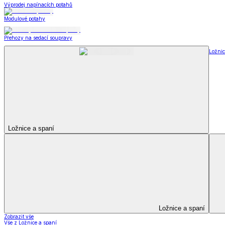
Kuchyňský a jídelní textil
Kuchyňský a jídelní textil
Kuchyňské zástěry a chňapky
Utěrky
Ubrusy a prostírání
Kuchyňský a jídelní tex
Zobrazit vše
Vše z Kuchyňský a jídelní textil
Kuchyňské zástěry a chňapky
Utěrky
Ubrusy a prostírání