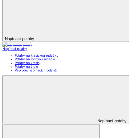
Napínací potahy
Napínací potahy
Potahy na klasickou sedačku
Potahy na rohovou sedačku
Potahy na křeslo
Potahy na židle
Výprodej napínacích potahů
Napínací potahy