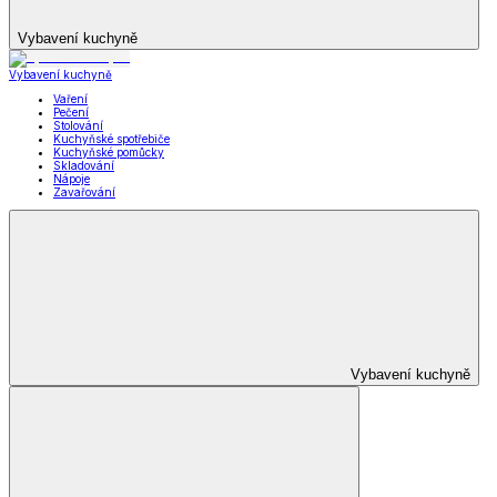
Vybavení kuchyně
Vybavení kuchyně
Vaření
Pečení
Stolování
Kuchyňské spotřebiče
Kuchyňské pomůcky
Skladování
Nápoje
Zavařování
Vybavení kuchyně