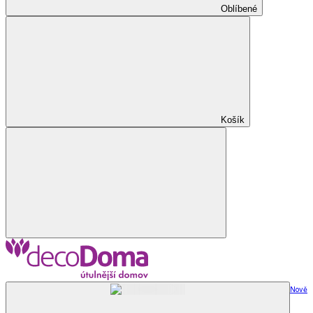
Oblíbené
Košík
Nově