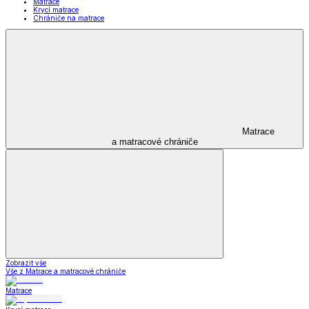
Matrace
Krycí matrace
Chrániče na matrace
Matrace
a matracové chrániče
Zobrazit vše
Vše z Matrace a matracové chrániče
Matrace