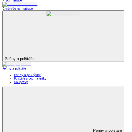
Krycí matrace
Chrániče na matrace
Peřiny a polštáře
Peřiny a polštáře
Peřiny a přikrývky
Polštáře a podhlavníky
Soupravy
Peřiny a polštáře