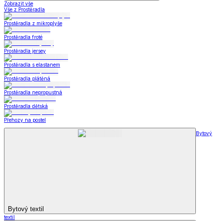
Zobrazit vše
Vše z Prostěradla
Prostěradla z mikroplyše
Prostěradla froté
Prostěradla jersey
Prostěradla s elastanem
Prostěradla plátěná
Prostěradla nepropustná
Prostěradla dětská
Přehozy na postel
Bytový
Bytový textil
textil