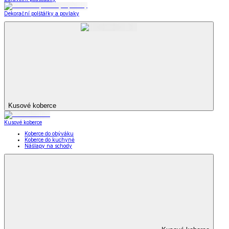
Dekorační polštářky a povlaky
Kusové koberce
Kusové koberce
Koberce do obýváku
Koberce do kuchyně
Nášlapy na schody