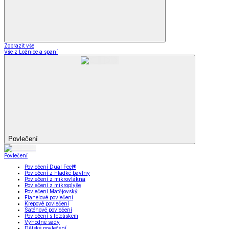
Zobrazit vše
Vše z Ložnice a spaní
Povlečení
Povlečení
Povlečení Dual Feel®
Povlečení z hladké bavlny
Povlečení z mikrovlákna
Povlečení z mikroplyše
Povlečení Matějovský
Flanelové povlečení
Krepové povlečení
Saténové povlečení
Povlečení s fototiskem
Výhodné sady
Dětské povlečení