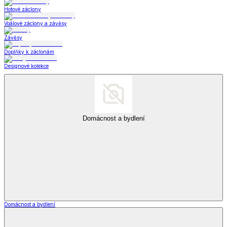
Hotové záclony
Voálové záclony a závěsy
Závěsy
Doplňky k záclonám
Designové kolekce
Domácnost a bydlení
Domácnost a bydlení