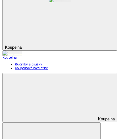
Koupelna
Koupelna
Ručníky a osušky
Koupelnové předložky
Koupelna