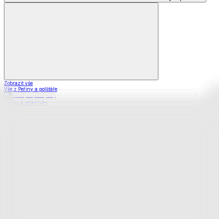
Zobrazit vše
Vše z Peřiny a polštáře
Peřiny a přikrývky
Polštáře a podhlavníky
Soupravy
Prostěradla