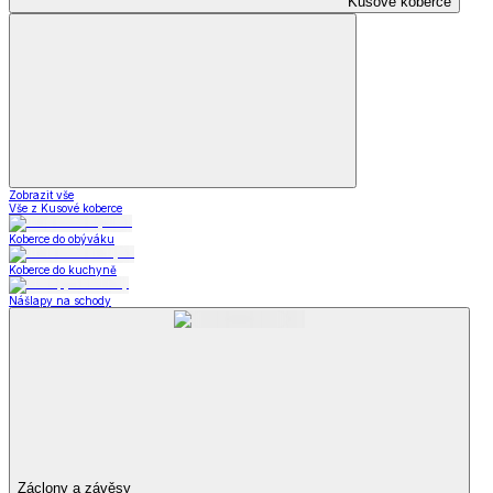
Kusové koberce
Zobrazit vše
Vše z Kusové koberce
Koberce do obýváku
Koberce do kuchyně
Nášlapy na schody
Záclony a závěsy