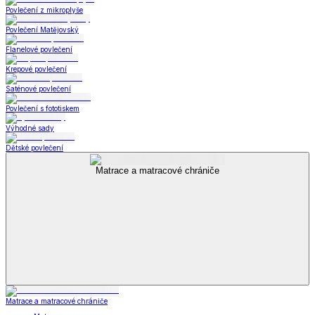
Povlečení z mikroplyše
Povlečení Matějovský
Flanelové povlečení
Krepové povlečení
Saténové povlečení
Povlečení s fototiskem
Výhodné sady
Dětské povlečení
Matrace a matracové chrániče
Matrace a matracové chrániče