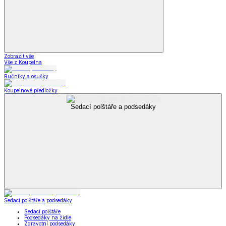
Zobrazit vše
Vše z Koupelna
Ručníky a osušky
Koupelnové předložky
Sedací polštáře a podsedáky
Sedací polštáře a podsedáky
Sedací polštáře
Podsedáky na židle
Zdravotní podsedáky