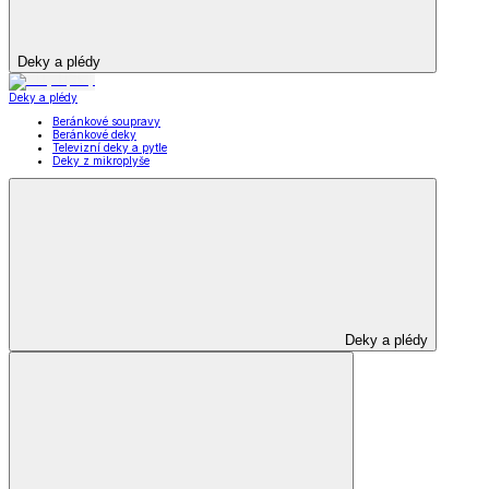
Deky a plédy
Deky a plédy
Beránkové soupravy
Beránkové deky
Televizní deky a pytle
Deky z mikroplyše
Deky a plédy