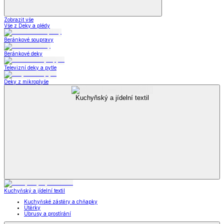
Zobrazit vše
Vše z Deky a plédy
Beránkové soupravy
Beránkové deky
Televizní deky a pytle
Deky z mikroplyše
Kuchyňský a jídelní textil
Kuchyňský a jídelní textil
Kuchyňské zástěry a chňapky
Utěrky
Ubrusy a prostírání