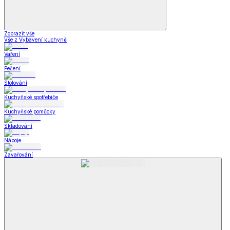
Zobrazit vše
Vše z Vybavení kuchyně
Vaření
Pečení
Stolování
Kuchyňské spotřebiče
Kuchyňské pomůcky
Skladování
Nápoje
Zavařování