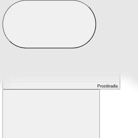
Prostěradla
Prostěradla z mikroplyše
Prostěradla froté
Prostěradla jersey
Prostěradla s elastanem
Prostěradla plátěná
Prostěradla nepropustná
Prostěradla dětská
Prostěradla