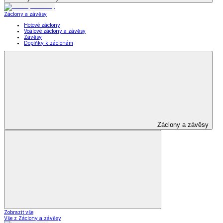
Záclony a závěsy
Hotové záclony
Voálové záclony a závěsy
Závěsy
Doplňky k záclonám
Záclony a závěsy
Zobrazit vše
Vše z Záclony a závěsy