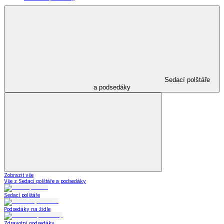
Sedací polštáře
a podsedáky
Zobrazit vše
Vše z Sedací polštáře a podsedáky
Sedací polštáře
Podsedáky na židle
Zdravotní podsedáky