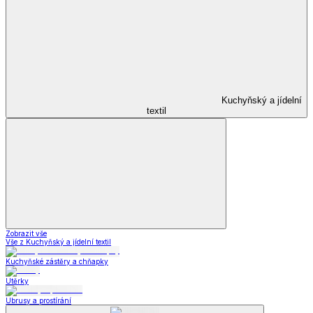
Kuchyňský a jídelní
textil
Zobrazit vše
Vše z Kuchyňský a jídelní textil
Kuchyňské zástěry a chňapky
Utěrky
Ubrusy a prostírání