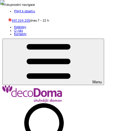
Přístupnostní navigace
Přejít k obsahu
491 204 205
dnes
7
-
22
h
Katalogy
O nás
Kontakty
Menu