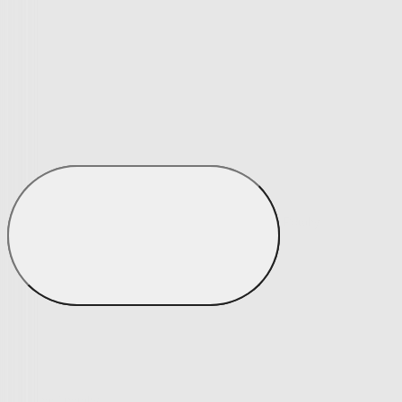
Matrace a matracové chrániče
Matrace a matracové chrániče
Matrace
Krycí matrace
Chrániče na matrace
Matrace a matracové c
Zobrazit vše
Vše z Matrace a matracové chrániče
Matrace
Krycí matrace
Chrániče na matrace