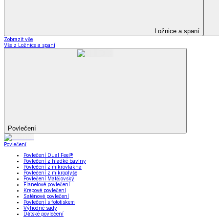
Prostěradla
Zobrazit vše
Vše z Prostěradla
Prostěradla z mikroplyše
Prostěradla froté
Prostěradla jersey
Prostěradla s elastanem
Prostěradla plátěná
Prostěradla nepropustná
Prostěradla dětská
Přehozy na postel
Bytový text