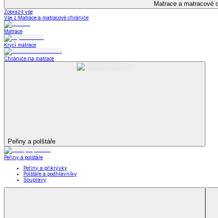
Kuchyňský a jídelní textil
Kuchyňský a jídelní textil
Kuchyňské zástěry a chňapky
Utěrky
Ubrusy a prostírání
Kuchyňský a jídelní tex
Zobrazit vše
Vše z Kuchyňský a jídelní textil
Kuchyňské zástěry a chňapky
Utěrky
Ubrusy a prostírání