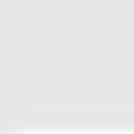
Peřiny a polštáře
Peřiny a polštáře
Peřiny a přikrývky
Polštáře a podhlavníky
Soupravy
Peřiny a polštáře
Zobrazit vše
Vše z Peřiny a polštáře
Peřiny a přikrývky
Polštáře a podhlavníky