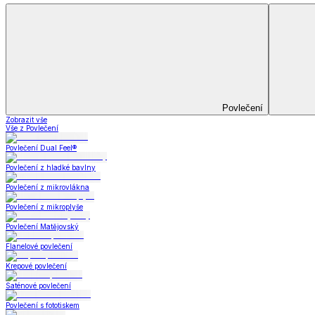
Bytový textil
Bytový textil
Zobrazit vše
Vše z Bytový textil
Deky a plédy
Deky a plédy
Beránkové soupravy
Beránkové deky