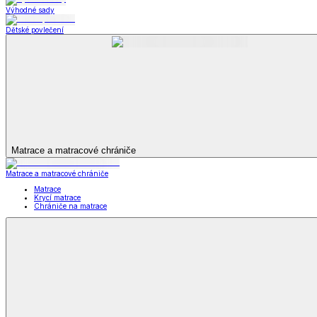
Televizní deky a pytle
Deky z mikroplyše
Deky a plédy
Zobrazit vše
Vše z Deky a plédy
Beránkové soupravy
Beránkové deky
Televizní deky a pytle
Deky z mikroplyše