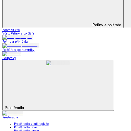
Koupelna
Koupelna
Ručníky a osušky
Koupelnové předložky
Koupelna
Zobrazit vše
Vše z Koupelna
Ručníky a osušky
Koupelnové předložky