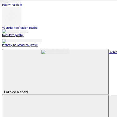
Soupravy
Prostěradla
Prostěradla
Prostěradla z mikroplyše
Prostěradla froté
Prostěradla jersey
Prostěradla s elastanem
Prostěradla plátěná
Prostěradla nepropustná
Prostěradla dětská