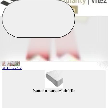
Saténové povlečení
Povlečení s fototiskem
Výhodné sady
Dětské povlečení
Matrace a matracové chrániče