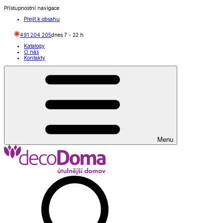
Přístupnostní navigace
Přejít k obsahu
491 204 205
dnes
7
-
22
h
Katalogy
O nás
Kontakty
Menu