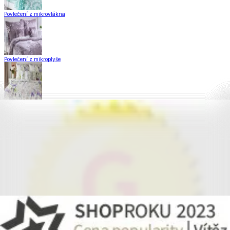
Povlečení z mikrovlákna
Povlečení z mikroplyše
Povlečení Matějovský
Flanelové povlečení
Krepové povlečení