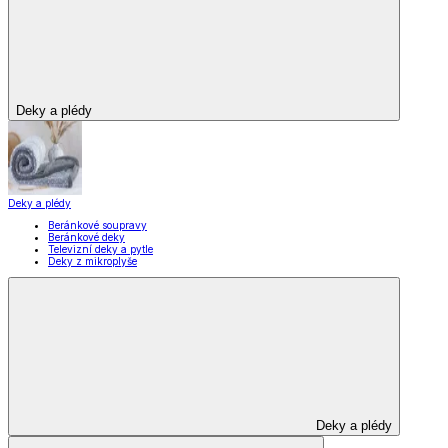
Deky a plédy
Deky a plédy
Beránkové soupravy
Beránkové deky
Televizní deky a pytle
Deky z mikroplyše
Deky a plédy