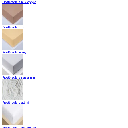
Prostěradla z mikroplyše
Prostěradla froté
Prostěradla jersey
Prostěradla s elastanem
Prostěradla plátěná
Prostěradla nepropustná