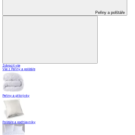
Peřiny a polštáře
Zobrazit vše
Vše z Peřiny a polštáře
Peřiny a přikrývky
Polštáře a podhlavníky