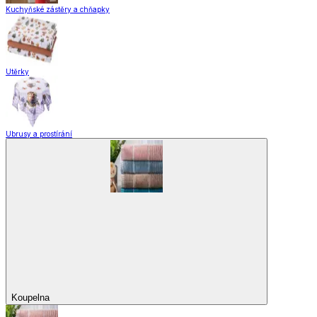
Kuchyňské zástěry a chňapky
Utěrky
Ubrusy a prostírání
Koupelna