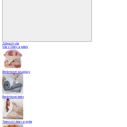
Zobrazit vše
Vše z Deky a plédy
Beránkové soupravy
Beránkové deky
Televizní deky a pytle