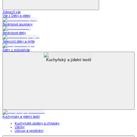
Zobrazit vše
Vše z Deky a plédy
Beránkové soupravy
Beránkové deky
Televizní deky a pytle
Deky z mikroplyše
Kuchyňský a jídelní textil
Kuchyňský a jídelní textil
Kuchyňské zástěry a chňapky
Utěrky
Ubrusy a prostírání