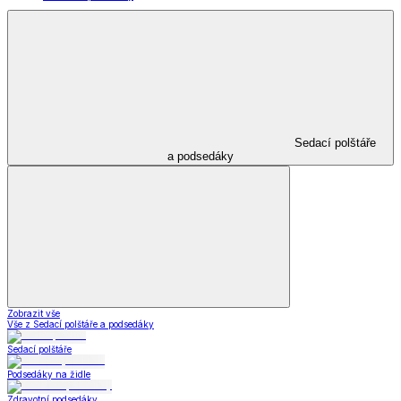
Sedací polštáře
a podsedáky
Zobrazit vše
Vše z Sedací polštáře a podsedáky
Sedací polštáře
Podsedáky na židle
Zdravotní podsedáky