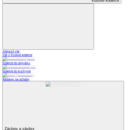
Kusové koberce
Zobrazit vše
Vše z Kusové koberce
Koberce do obýváku
Koberce do kuchyně
Nášlapy na schody
Záclony a závěsy