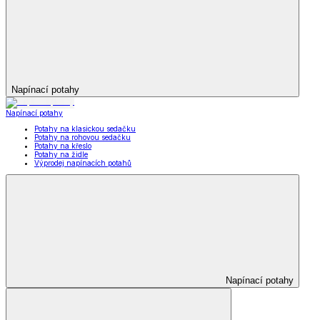
Napínací potahy
Napínací potahy
Potahy na klasickou sedačku
Potahy na rohovou sedačku
Potahy na křeslo
Potahy na židle
Výprodej napínacích potahů
Napínací potahy