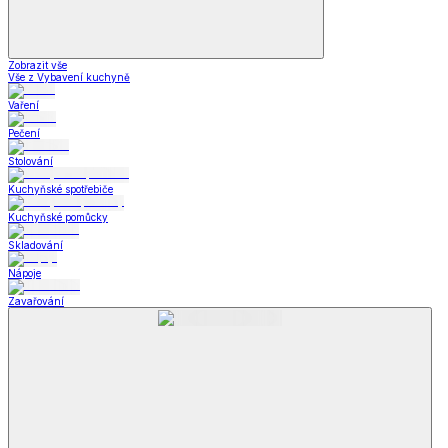
Zobrazit vše
Vše z Vybavení kuchyně
Vaření
Pečení
Stolování
Kuchyňské spotřebiče
Kuchyňské pomůcky
Skladování
Nápoje
Zavařování