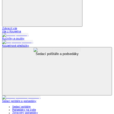
Zobrazit vše
Vše z Koupelna
Ručníky a osušky
Koupelnové předložky
Sedací polštáře a podsedáky
Sedací polštáře a podsedáky
Sedací polštáře
Podsedáky na židle
Zdravotní podsedáky