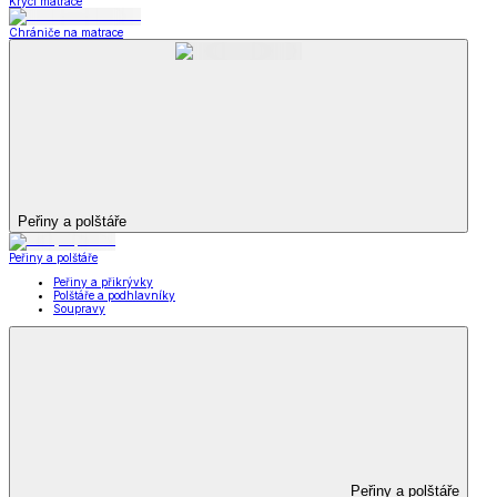
Krycí matrace
Chrániče na matrace
Peřiny a polštáře
Peřiny a polštáře
Peřiny a přikrývky
Polštáře a podhlavníky
Soupravy
Peřiny a polštáře