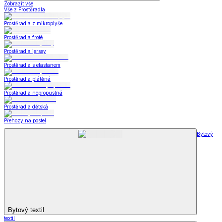
Zobrazit vše
Vše z Prostěradla
Prostěradla z mikroplyše
Prostěradla froté
Prostěradla jersey
Prostěradla s elastanem
Prostěradla plátěná
Prostěradla nepropustná
Prostěradla dětská
Přehozy na postel
Bytový
Bytový textil
textil