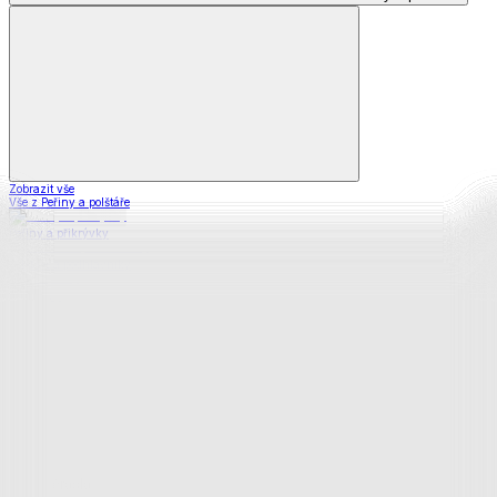
Zobrazit vše
Vše z Peřiny a polštáře
Peřiny a přikrývky
Polštáře a podhlavníky
Soupravy
Prostěradla