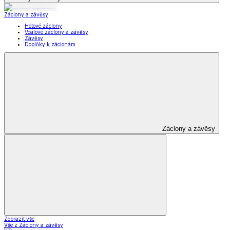
Záclony a závěsy
Hotové záclony
Voálové záclony a závěsy
Závěsy
Doplňky k záclonám
Záclony a závěsy
Zobrazit vše
Vše z Záclony a závěsy