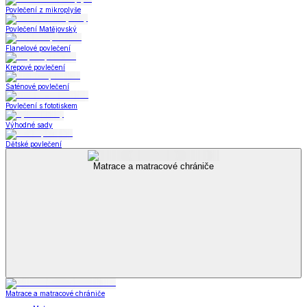
Povlečení z mikroplyše
Povlečení Matějovský
Flanelové povlečení
Krepové povlečení
Saténové povlečení
Povlečení s fototiskem
Výhodné sady
Dětské povlečení
Matrace a matracové chrániče
Matrace a matracové chrániče