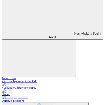
Kuchyňský a jídelní
textil
Zobrazit vše
Vše z Kuchyňský a jídelní textil
Kuchyňské zástěry a chňapky
Utěrky
Ubrusy a prostírání