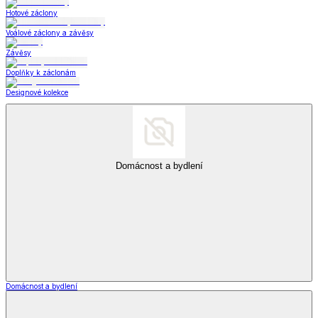
Hotové záclony
Voálové záclony a závěsy
Závěsy
Doplňky k záclonám
Designové kolekce
Domácnost a bydlení
Domácnost a bydlení