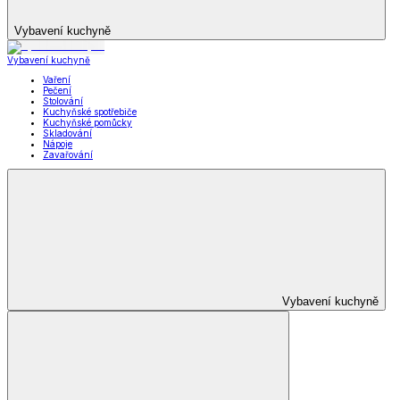
Vybavení kuchyně
Vybavení kuchyně
Vaření
Pečení
Stolování
Kuchyňské spotřebiče
Kuchyňské pomůcky
Skladování
Nápoje
Zavařování
Vybavení kuchyně