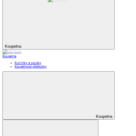
Koupelna
Koupelna
Ručníky a osušky
Koupelnové předložky
Koupelna