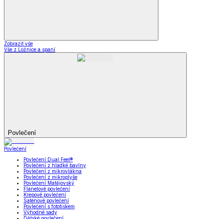
Zobrazit vše
Vše z Ložnice a spaní
Povlečení
Povlečení
Povlečení Dual Feel®
Povlečení z hladké bavlny
Povlečení z mikrovlákna
Povlečení z mikroplyše
Povlečení Matějovský
Flanelové povlečení
Krepové povlečení
Saténové povlečení
Povlečení s fototiskem
Výhodné sady
Dětské povlečení