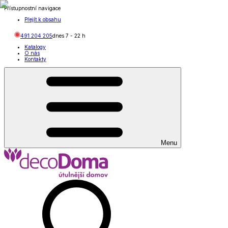
Přístupnostní navigace
Přejít k obsahu
491 204 205
dnes
7
-
22
h
Katalogy
O nás
Kontakty
Menu