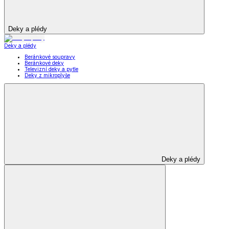
Deky a plédy
Deky a plédy
Beránkové soupravy
Beránkové deky
Televizní deky a pytle
Deky z mikroplyše
Deky a plédy