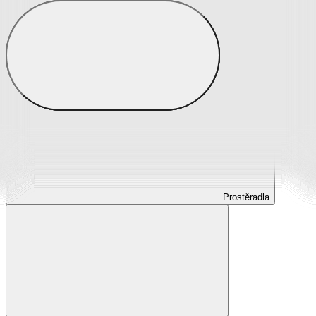
Prostěradla
Prostěradla z mikroplyše
Prostěradla froté
Prostěradla jersey
Prostěradla s elastanem
Prostěradla plátěná
Prostěradla nepropustná
Prostěradla dětská
Prostěradla