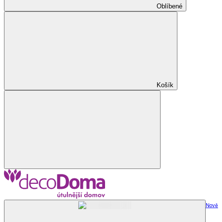
Oblíbené
Košík
Nově