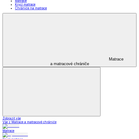
Matrace
Krycí matrace
Chrániče na matrace
Matrace
a matracové chrániče
Zobrazit vše
Vše z Matrace a matracové chrániče
Matrace