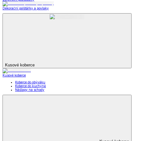
Dekorační polštářky a povlaky
Kusové koberce
Kusové koberce
Koberce do obýváku
Koberce do kuchyně
Nášlapy na schody