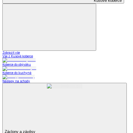
Kusové koberce
Zobrazit vše
Vše z Kusové koberce
Koberce do obýváku
Koberce do kuchyně
Nášlapy na schody
Záclony a závěsy