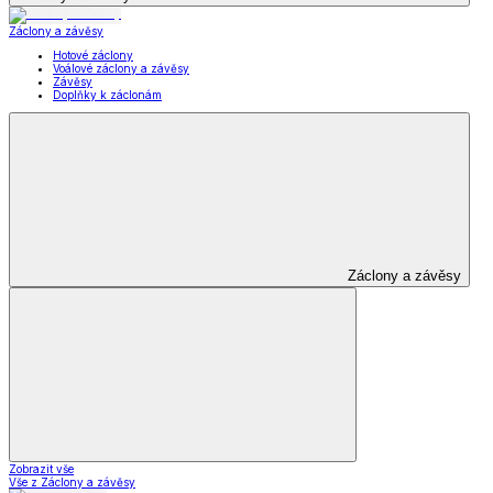
Záclony a závěsy
Hotové záclony
Voálové záclony a závěsy
Závěsy
Doplňky k záclonám
Záclony a závěsy
Zobrazit vše
Vše z Záclony a závěsy