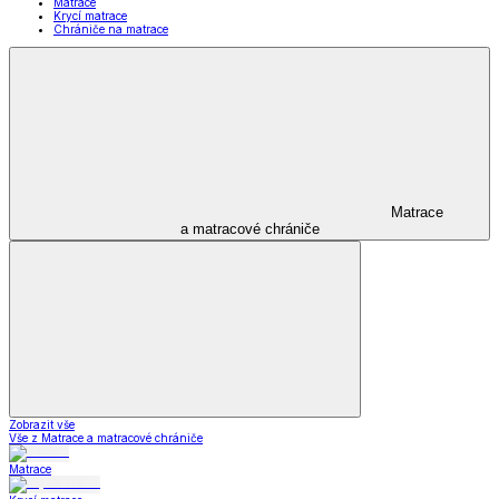
Matrace
Krycí matrace
Chrániče na matrace
Matrace
a matracové chrániče
Zobrazit vše
Vše z Matrace a matracové chrániče
Matrace