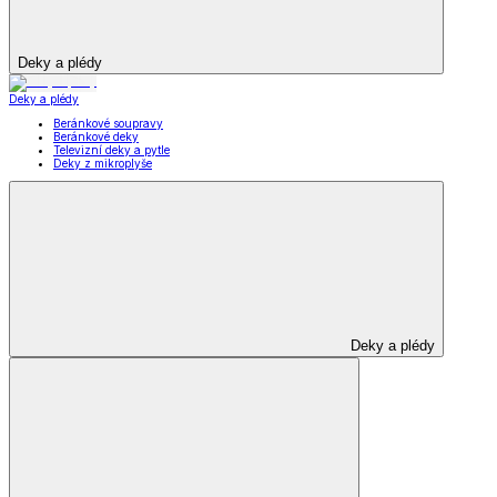
Deky a plédy
Deky a plédy
Beránkové soupravy
Beránkové deky
Televizní deky a pytle
Deky z mikroplyše
Deky a plédy