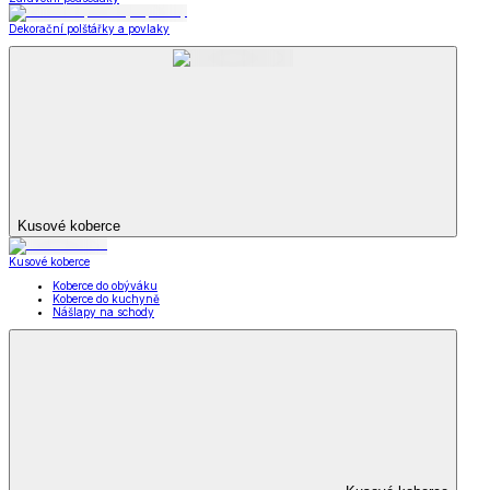
Dekorační polštářky a povlaky
Kusové koberce
Kusové koberce
Koberce do obýváku
Koberce do kuchyně
Nášlapy na schody