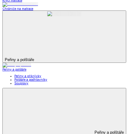
Krycí matrace
Chrániče na matrace
Peřiny a polštáře
Peřiny a polštáře
Peřiny a přikrývky
Polštáře a podhlavníky
Soupravy
Peřiny a polštáře