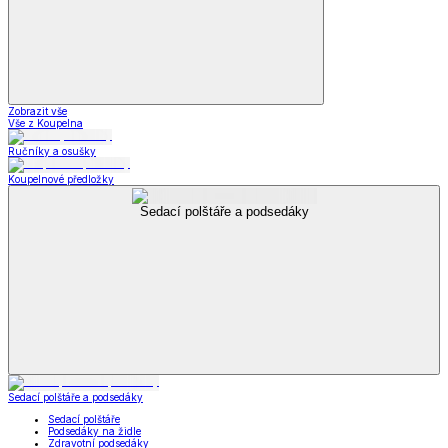
Zobrazit vše
Vše z Koupelna
Ručníky a osušky
Koupelnové předložky
Sedací polštáře a podsedáky
Sedací polštáře a podsedáky
Sedací polštáře
Podsedáky na židle
Zdravotní podsedáky