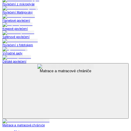
Povlečení z mikroplyše
Povlečení Matějovský
Flanelové povlečení
Krepové povlečení
Saténové povlečení
Povlečení s fototiskem
Výhodné sady
Dětské povlečení
Matrace a matracové chrániče
Matrace a matracové chrániče