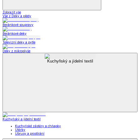
Zobrazit vše
Vše z Deky a plédy
Beránkové soupravy
Beránkové deky
Televizní deky a pytle
Deky z mikroplyše
Kuchyňský a jídelní textil
Kuchyňský a jídelní textil
Kuchyňské zástěry a chňapky
Utěrky
Ubrusy a prostírání