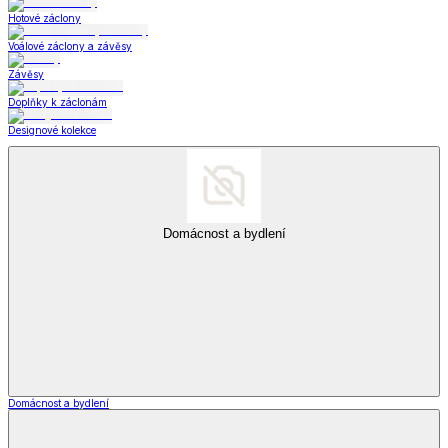
Hotové záclony
Voálové záclony a závěsy
Závěsy
Doplňky k záclonám
Designové kolekce
Domácnost a bydlení
Domácnost a bydlení