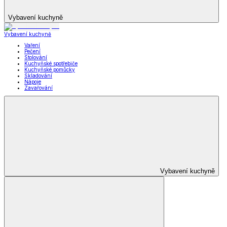
Vybavení kuchyně
Vybavení kuchyně
Vaření
Pečení
Stolování
Kuchyňské spotřebiče
Kuchyňské pomůcky
Skladování
Nápoje
Zavařování
Vybavení kuchyně