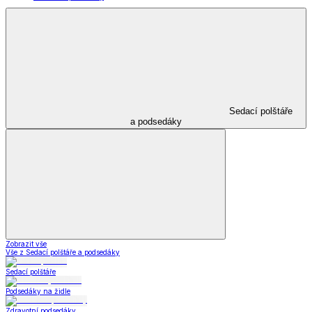
Sedací polštáře
a podsedáky
Zobrazit vše
Vše z Sedací polštáře a podsedáky
Sedací polštáře
Podsedáky na židle
Zdravotní podsedáky