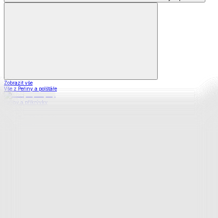
Zobrazit vše
Vše z Peřiny a polštáře
Peřiny a přikrývky
Polštáře a podhlavníky
Soupravy
Prostěradla