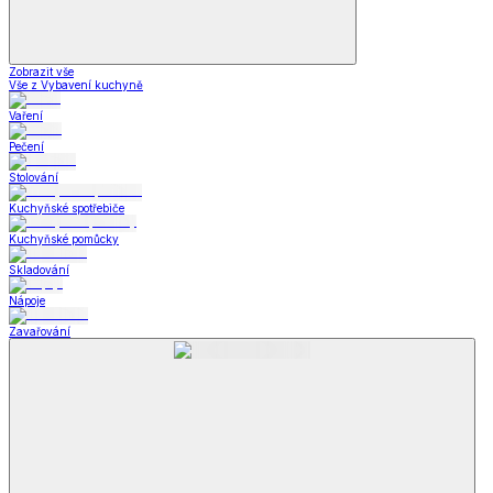
Zobrazit vše
Vše z Vybavení kuchyně
Vaření
Pečení
Stolování
Kuchyňské spotřebiče
Kuchyňské pomůcky
Skladování
Nápoje
Zavařování