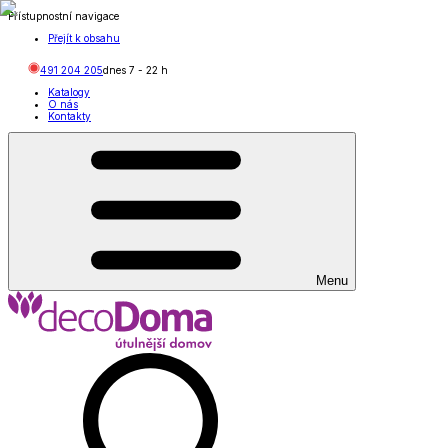
Přístupnostní navigace
Přejít k obsahu
491 204 205
dnes
7
-
22
h
Katalogy
O nás
Kontakty
Menu