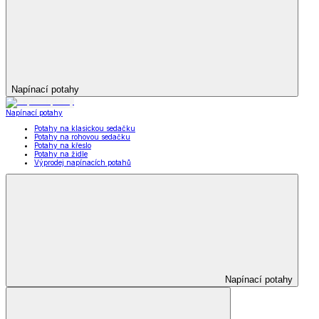
Napínací potahy
Napínací potahy
Potahy na klasickou sedačku
Potahy na rohovou sedačku
Potahy na křeslo
Potahy na židle
Výprodej napínacích potahů
Napínací potahy