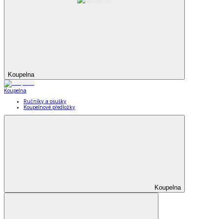
Koupelna
Koupelna
Ručníky a osušky
Koupelnové předložky
Koupelna