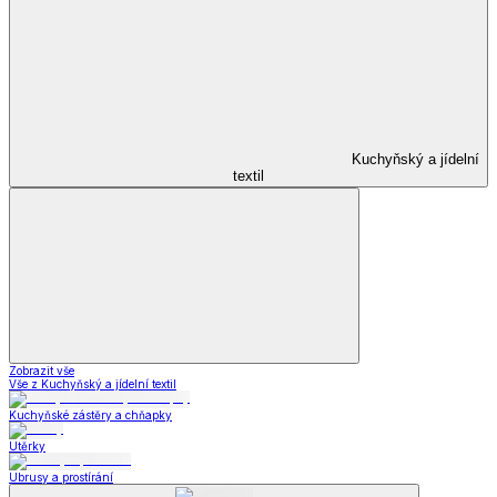
Kuchyňský a jídelní
textil
Zobrazit vše
Vše z Kuchyňský a jídelní textil
Kuchyňské zástěry a chňapky
Utěrky
Ubrusy a prostírání