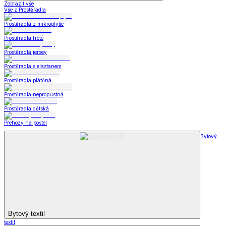
Zobrazit vše
Vše z Prostěradla
Prostěradla z mikroplyše
Prostěradla froté
Prostěradla jersey
Prostěradla s elastanem
Prostěradla plátěná
Prostěradla nepropustná
Prostěradla dětská
Přehozy na postel
Bytový
Bytový textil
textil