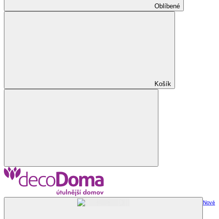
Oblíbené
Košík
Nově