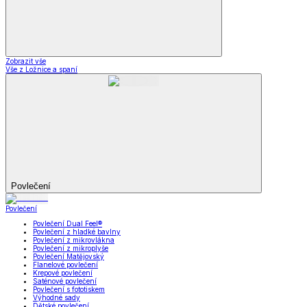
Zobrazit vše
Vše z Ložnice a spaní
Povlečení
Povlečení
Povlečení Dual Feel®
Povlečení z hladké bavlny
Povlečení z mikrovlákna
Povlečení z mikroplyše
Povlečení Matějovský
Flanelové povlečení
Krepové povlečení
Saténové povlečení
Povlečení s fototiskem
Výhodné sady
Dětské povlečení