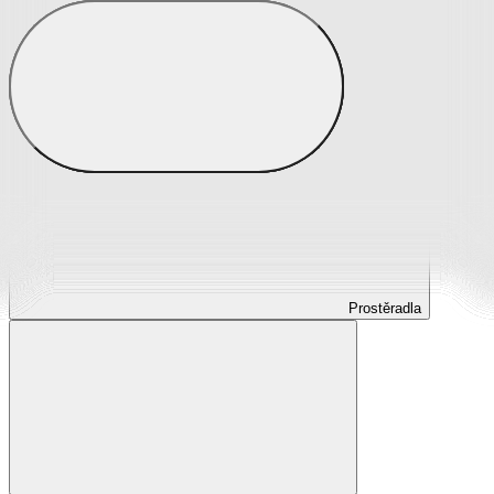
Prostěradla
Prostěradla z mikroplyše
Prostěradla froté
Prostěradla jersey
Prostěradla s elastanem
Prostěradla plátěná
Prostěradla nepropustná
Prostěradla dětská
Prostěradla