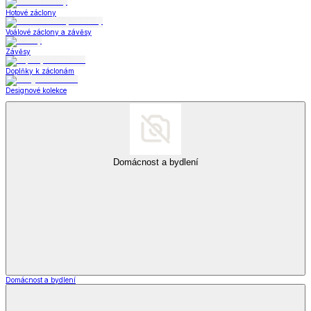
Hotové záclony
Voálové záclony a závěsy
Závěsy
Doplňky k záclonám
Designové kolekce
Domácnost a bydlení
Domácnost a bydlení