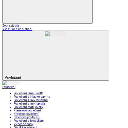
Zobrazit vše
Vše z Ložnice a spaní
Povlečení
Povlečení
Povlečení Dual Feel®
Povlečení z hladké bavlny
Povlečení z mikrovlákna
Povlečení z mikroplyše
Povlečení Matějovský
Flanelové povlečení
Krepové povlečení
Saténové povlečení
Povlečení s fototiskem
Výhodné sady
Dětské povlečení