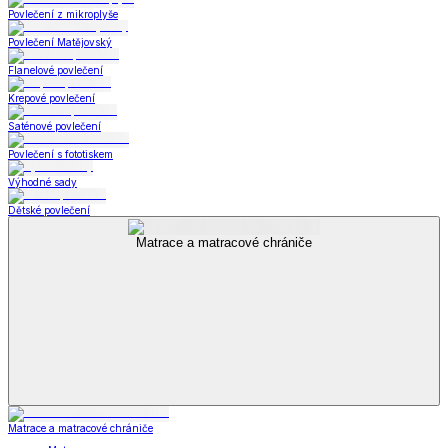
Povlečení z mikroplyše
Povlečení Matějovský
Flanelové povlečení
Krepové povlečení
Saténové povlečení
Povlečení s fototiskem
Výhodné sady
Dětské povlečení
Matrace a matracové chrániče
Matrace a matracové chrániče