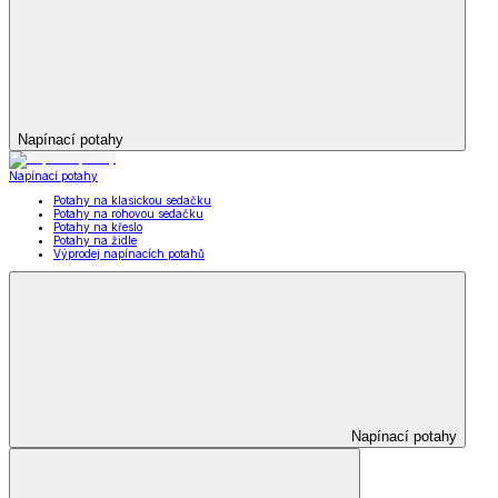
Napínací potahy
Napínací potahy
Potahy na klasickou sedačku
Potahy na rohovou sedačku
Potahy na křeslo
Potahy na židle
Výprodej napínacích potahů
Napínací potahy