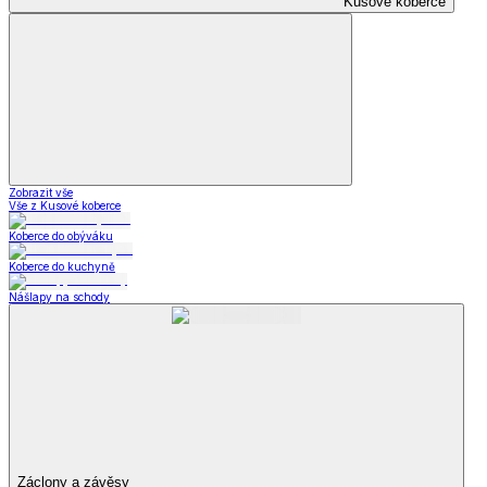
Kusové koberce
Zobrazit vše
Vše z Kusové koberce
Koberce do obýváku
Koberce do kuchyně
Nášlapy na schody
Záclony a závěsy