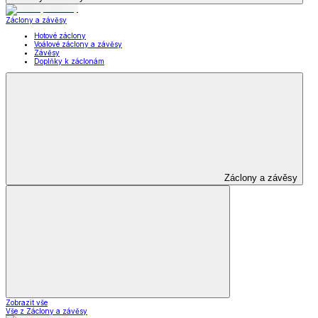
Záclony a závěsy
Hotové záclony
Voálové záclony a závěsy
Závěsy
Doplňky k záclonám
Záclony a závěsy
Zobrazit vše
Vše z Záclony a závěsy