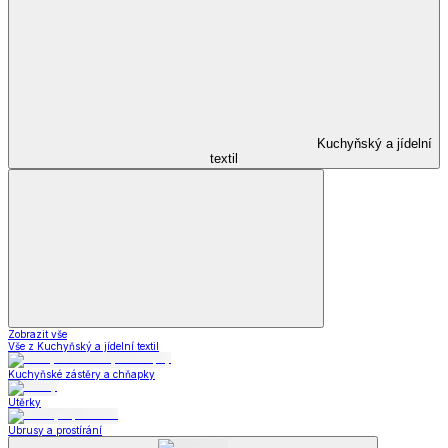
Kuchyňský a jídelní
textil
Zobrazit vše
Vše z Kuchyňský a jídelní textil
Kuchyňské zástěry a chňapky
Utěrky
Ubrusy a prostírání