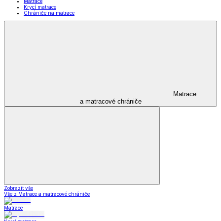
Matrace
Krycí matrace
Chrániče na matrace
Matrace
a matracové chrániče
Zobrazit vše
Vše z Matrace a matracové chrániče
Matrace