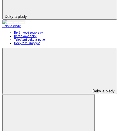
Deky a plédy
Deky a plédy
Beránkové soupravy
Beránkové deky
Televizní deky a pytle
Deky z mikroplyše
Deky a plédy