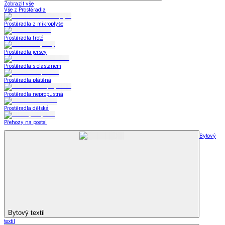
Zobrazit vše
Vše z Prostěradla
Prostěradla z mikroplyše
Prostěradla froté
Prostěradla jersey
Prostěradla s elastanem
Prostěradla plátěná
Prostěradla nepropustná
Prostěradla dětská
Přehozy na postel
Bytový
Bytový textil
textil