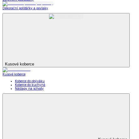
Dekorační polštářky a povlaky
Kusové koberce
Kusové koberce
Koberce do obýváku
Koberce do kuchyně
Nášlapy na schody