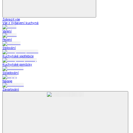
Zobrazit vše
Vše z Vybavení kuchyně
Vaření
Pečení
Stolování
Kuchyňské spotřebiče
Kuchyňské pomůcky
Skladování
Nápoje
Zavařování