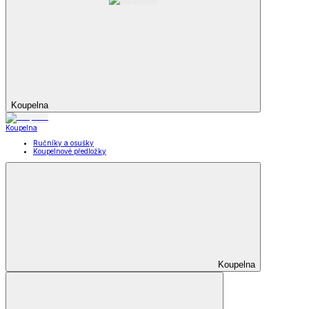
Koupelna
Koupelna
Ručníky a osušky
Koupelnové předložky
Koupelna