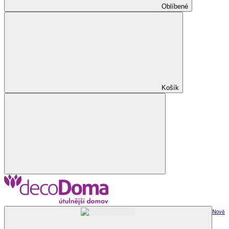
Oblíbené
Košík
Nově