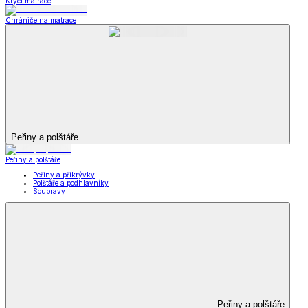
Krycí matrace
Chrániče na matrace
Peřiny a polštáře
Peřiny a polštáře
Peřiny a přikrývky
Polštáře a podhlavníky
Soupravy
Peřiny a polštáře