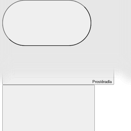
Prostěradla
Prostěradla z mikroplyše
Prostěradla froté
Prostěradla jersey
Prostěradla s elastanem
Prostěradla plátěná
Prostěradla nepropustná
Prostěradla dětská
Prostěradla