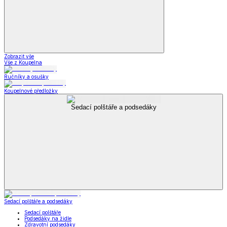
Zobrazit vše
Vše z Koupelna
Ručníky a osušky
Koupelnové předložky
Sedací polštáře a podsedáky
Sedací polštáře a podsedáky
Sedací polštáře
Podsedáky na židle
Zdravotní podsedáky