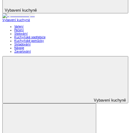
Vybavení kuchyně
Vybavení kuchyně
Vaření
Pečení
Stolování
Kuchyňské spotřebiče
Kuchyňské pomůcky
Skladování
Nápoje
Zavařování
Vybavení kuchyně