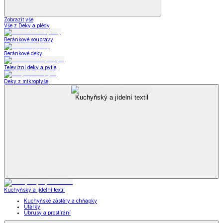
Zobrazit vše
Vše z Deky a plédy
Beránkové soupravy
Beránkové deky
Televizní deky a pytle
Deky z mikroplyše
Kuchyňský a jídelní textil
Kuchyňský a jídelní textil
Kuchyňské zástěry a chňapky
Utěrky
Ubrusy a prostírání