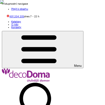
Přístupnostní navigace
Přejít k obsahu
491 204 205
dnes
7
-
22
h
Katalogy
O nás
Kontakty
Menu