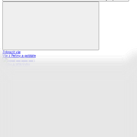
Zobrazit vše
Vše z Peřiny a polštáře
Peřiny a přikrývky
Polštáře a podhlavníky
Soupravy
Prostěradla