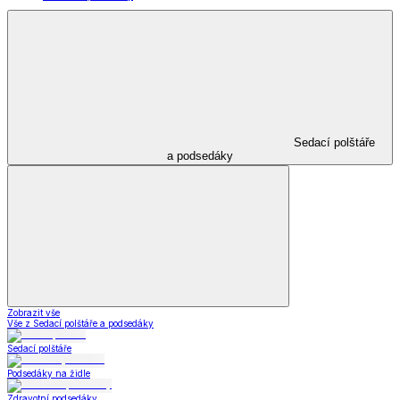
Sedací polštáře
a podsedáky
Zobrazit vše
Vše z Sedací polštáře a podsedáky
Sedací polštáře
Podsedáky na židle
Zdravotní podsedáky