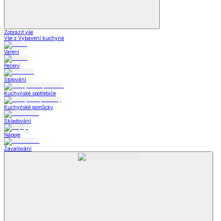
Zobrazit vše
Vše z Vybavení kuchyně
Vaření
Pečení
Stolování
Kuchyňské spotřebiče
Kuchyňské pomůcky
Skladování
Nápoje
Zavařování