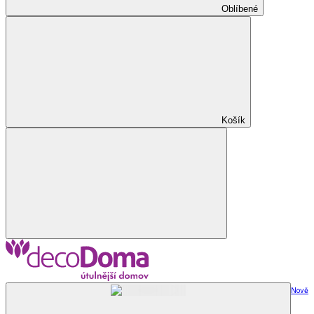
Oblíbené
Košík
Nově