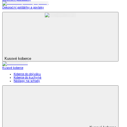
Dekorační polštářky a povlaky
Kusové koberce
Kusové koberce
Koberce do obýváku
Koberce do kuchyně
Nášlapy na schody