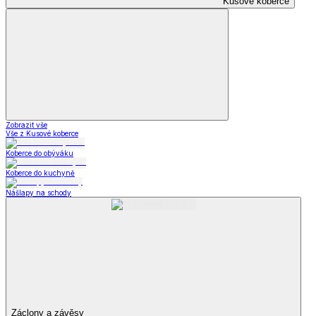
Kusové koberce
Zobrazit vše
Vše z Kusové koberce
Koberce do obýváku
Koberce do kuchyně
Nášlapy na schody
Záclony a závěsy