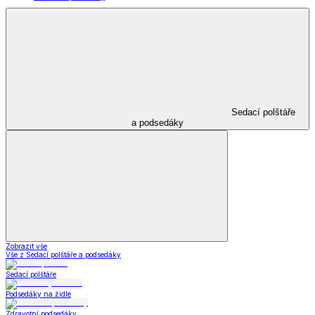
Sedací polštáře
a podsedáky
Zobrazit vše
Vše z Sedací polštáře a podsedáky
Sedací polštáře
Podsedáky na židle
Zdravotní podsedáky