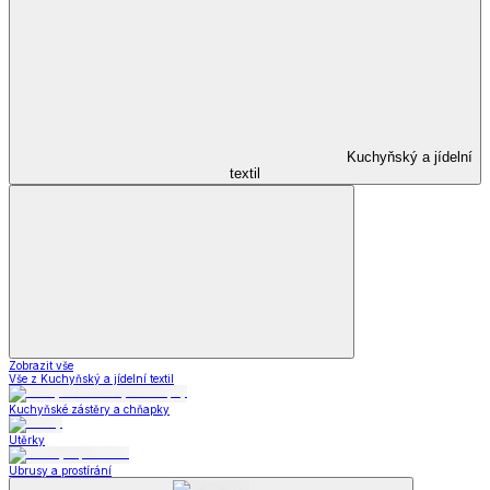
Kuchyňský a jídelní
textil
Zobrazit vše
Vše z Kuchyňský a jídelní textil
Kuchyňské zástěry a chňapky
Utěrky
Ubrusy a prostírání