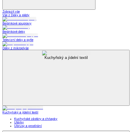
Zobrazit vše
Vše z Deky a plédy
Beránkové soupravy
Beránkové deky
Televizní deky a pytle
Deky z mikroplyše
Kuchyňský a jídelní textil
Kuchyňský a jídelní textil
Kuchyňské zástěry a chňapky
Utěrky
Ubrusy a prostírání