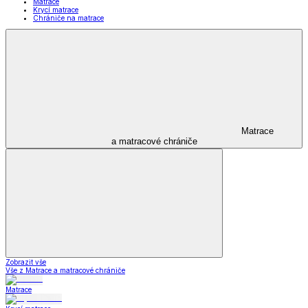
Matrace
Krycí matrace
Chrániče na matrace
Matrace
a matracové chrániče
Zobrazit vše
Vše z Matrace a matracové chrániče
Matrace