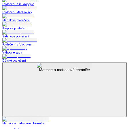
Povlečení z mikroplyše
Povlečení Matějovský
Flanelové povlečení
Krepové povlečení
Saténové povlečení
Povlečení s fototiskem
Výhodné sady
Dětské povlečení
Matrace a matracové chrániče
Matrace a matracové chrániče