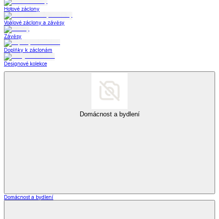
Hotové záclony
Voálové záclony a závěsy
Závěsy
Doplňky k záclonám
Designové kolekce
Domácnost a bydlení
Domácnost a bydlení