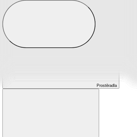
Prostěradla
Prostěradla z mikroplyše
Prostěradla froté
Prostěradla jersey
Prostěradla s elastanem
Prostěradla plátěná
Prostěradla nepropustná
Prostěradla dětská
Prostěradla