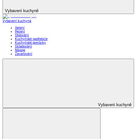
Vybavení kuchyně
Vybavení kuchyně
Vaření
Pečení
Stolování
Kuchyňské spotřebiče
Kuchyňské pomůcky
Skladování
Nápoje
Zavařování
Vybavení kuchyně