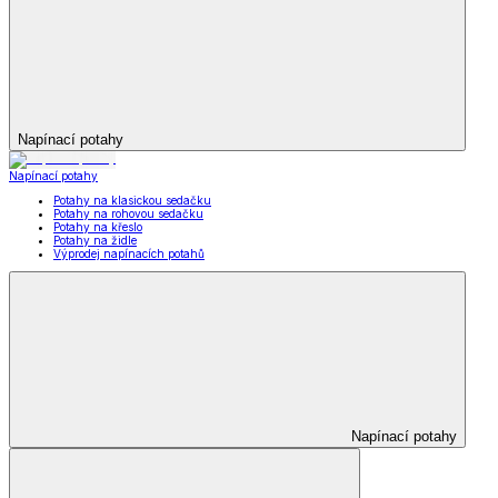
Napínací potahy
Napínací potahy
Potahy na klasickou sedačku
Potahy na rohovou sedačku
Potahy na křeslo
Potahy na židle
Výprodej napínacích potahů
Napínací potahy