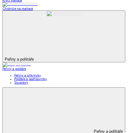
Krycí matrace
Chrániče na matrace
Peřiny a polštáře
Peřiny a polštáře
Peřiny a přikrývky
Polštáře a podhlavníky
Soupravy
Peřiny a polštáře