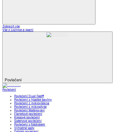
Zobrazit vše
Vše z Ložnice a spaní
Povlečení
Povlečení
Povlečení Dual Feel®
Povlečení z hladké bavlny
Povlečení z mikrovlákna
Povlečení z mikroplyše
Povlečení Matějovský
Flanelové povlečení
Krepové povlečení
Saténové povlečení
Povlečení s fototiskem
Výhodné sady
Dětské povlečení