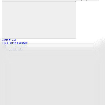
Zobrazit vše
Vše z Peřiny a polštáře
Peřiny a přikrývky
Polštáře a podhlavníky
Soupravy
Prostěradla