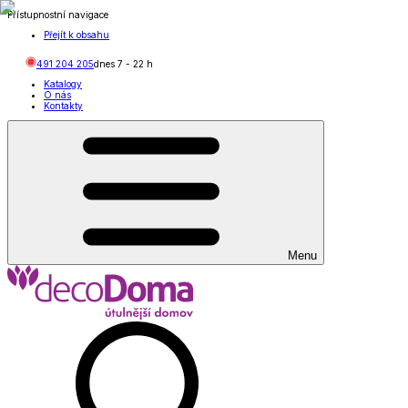
Přístupnostní navigace
Přejít k obsahu
491 204 205
dnes
7
-
22
h
Katalogy
O nás
Kontakty
Menu