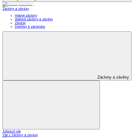
Záclony a závěsy
Hotové záclony
Voálové záclony a závěsy
Závěsy
Doplňky k záclonám
Záclony a závěsy
Zobrazit vše
Vše z Záclony a závěsy