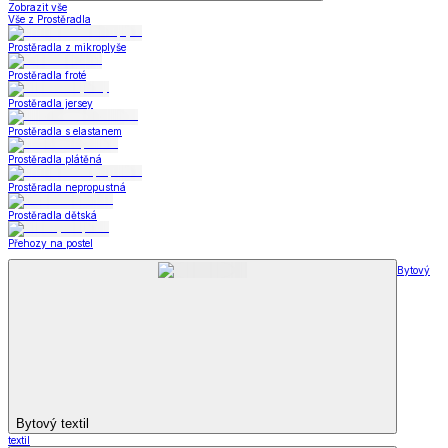
Zobrazit vše
Vše z Prostěradla
Prostěradla z mikroplyše
Prostěradla froté
Prostěradla jersey
Prostěradla s elastanem
Prostěradla plátěná
Prostěradla nepropustná
Prostěradla dětská
Přehozy na postel
Bytový
Bytový textil
textil