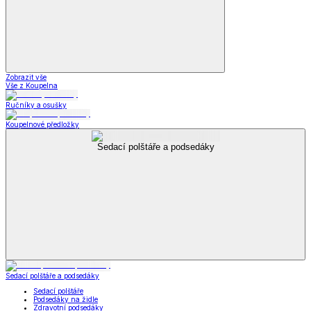
Zobrazit vše
Vše z Koupelna
Ručníky a osušky
Koupelnové předložky
Sedací polštáře a podsedáky
Sedací polštáře a podsedáky
Sedací polštáře
Podsedáky na židle
Zdravotní podsedáky