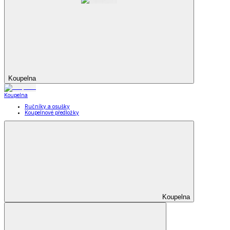
Koupelna
Koupelna
Ručníky a osušky
Koupelnové předložky
Koupelna