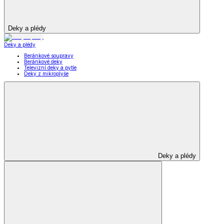
Deky a plédy
Deky a plédy
Beránkové soupravy
Beránkové deky
Televizní deky a pytle
Deky z mikroplyše
Deky a plédy