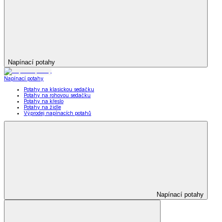
Napínací potahy
Napínací potahy
Potahy na klasickou sedačku
Potahy na rohovou sedačku
Potahy na křeslo
Potahy na židle
Výprodej napínacích potahů
Napínací potahy