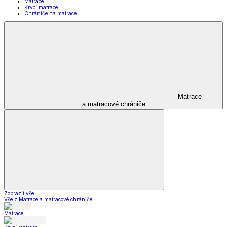
Matrace
Krycí matrace
Chrániče na matrace
Matrace
a matracové chrániče
Zobrazit vše
Vše z Matrace a matracové chrániče
Matrace