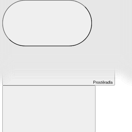
Prostěradla
Prostěradla z mikroplyše
Prostěradla froté
Prostěradla jersey
Prostěradla s elastanem
Prostěradla plátěná
Prostěradla nepropustná
Prostěradla dětská
Prostěradla