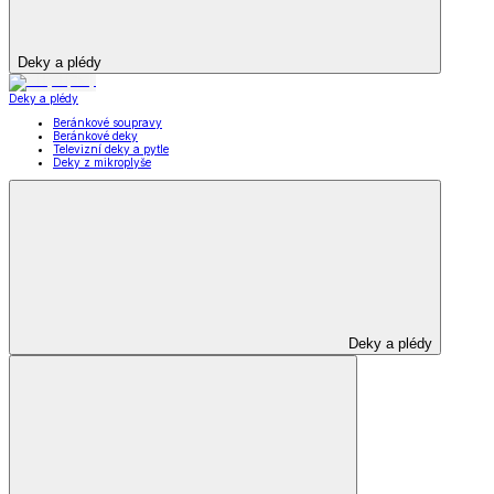
Deky a plédy
Deky a plédy
Beránkové soupravy
Beránkové deky
Televizní deky a pytle
Deky z mikroplyše
Deky a plédy