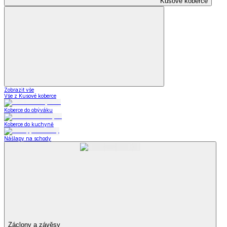
Kusové koberce
Zobrazit vše
Vše z Kusové koberce
Koberce do obýváku
Koberce do kuchyně
Nášlapy na schody
Záclony a závěsy