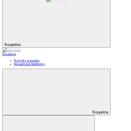
Koupelna
Koupelna
Ručníky a osušky
Koupelnové předložky
Koupelna