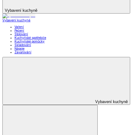
Vybavení kuchyně
Vybavení kuchyně
Vaření
Pečení
Stolování
Kuchyňské spotřebiče
Kuchyňské pomůcky
Skladování
Nápoje
Zavařování
Vybavení kuchyně