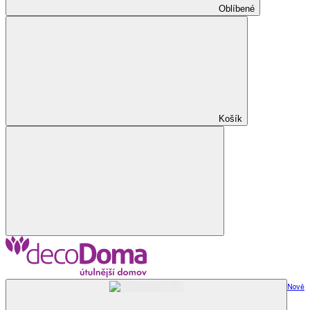
Oblíbené
Košík
Nově