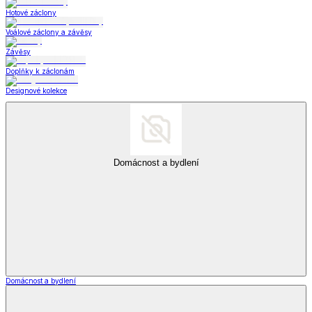
Hotové záclony
Voálové záclony a závěsy
Závěsy
Doplňky k záclonám
Designové kolekce
Domácnost a bydlení
Domácnost a bydlení