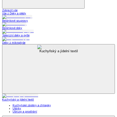
Zobrazit vše
Vše z Deky a plédy
Beránkové soupravy
Beránkové deky
Televizní deky a pytle
Deky z mikroplyše
Kuchyňský a jídelní textil
Kuchyňský a jídelní textil
Kuchyňské zástěry a chňapky
Utěrky
Ubrusy a prostírání