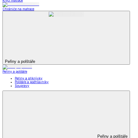
Krycí matrace
Chrániče na matrace
Peřiny a polštáře
Peřiny a polštáře
Peřiny a přikrývky
Polštáře a podhlavníky
Soupravy
Peřiny a polštáře