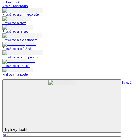
Zobrazit vše
Vše z Prostěradla
Prostěradla z mikroplyše
Prostěradla froté
Prostěradla jersey
Prostěradla s elastanem
Prostěradla plátěná
Prostěradla nepropustná
Prostěradla dětská
Přehozy na postel
Bytový
Bytový textil
textil