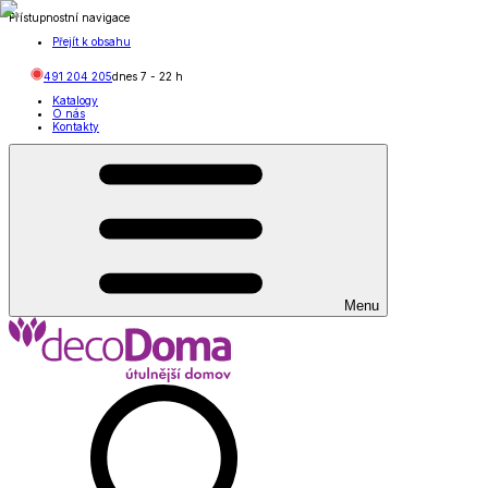
Přístupnostní navigace
Přejít k obsahu
491 204 205
dnes
7
-
22
h
Katalogy
O nás
Kontakty
Menu