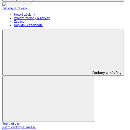
Záclony a závěsy
Hotové záclony
Voálové záclony a závěsy
Závěsy
Doplňky k záclonám
Záclony a závěsy
Zobrazit vše
Vše z Záclony a závěsy