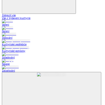
Zobrazit vše
Vše z Vybavení kuchyně
Vaření
Pečení
Stolování
Kuchyňské spotřebiče
Kuchyňské pomůcky
Skladování
Nápoje
Zavařování