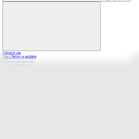
Zobrazit vše
Vše z Peřiny a polštáře
Peřiny a přikrývky
Polštáře a podhlavníky
Soupravy
Prostěradla