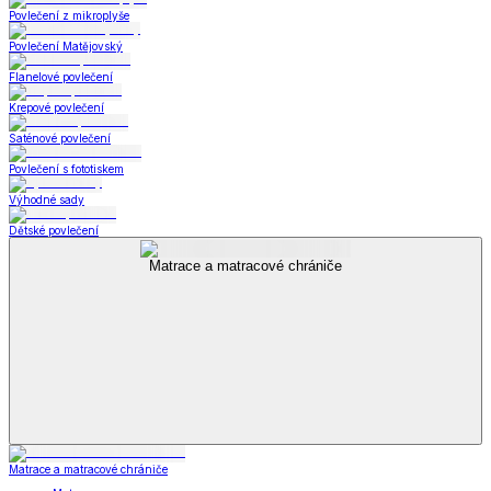
Povlečení z mikroplyše
Povlečení Matějovský
Flanelové povlečení
Krepové povlečení
Saténové povlečení
Povlečení s fototiskem
Výhodné sady
Dětské povlečení
Matrace a matracové chrániče
Matrace a matracové chrániče