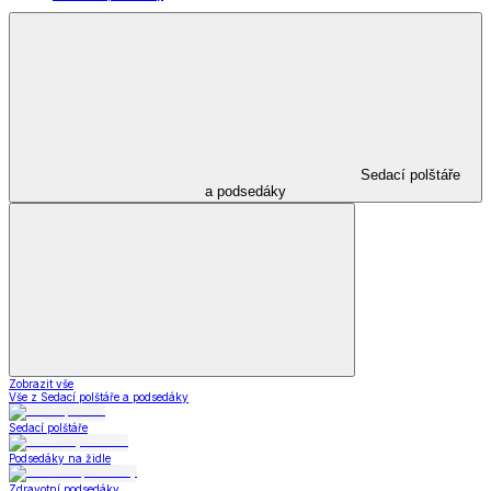
Sedací polštáře
a podsedáky
Zobrazit vše
Vše z Sedací polštáře a podsedáky
Sedací polštáře
Podsedáky na židle
Zdravotní podsedáky