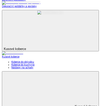
Dekorační polštářky a povlaky
Kusové koberce
Kusové koberce
Koberce do obýváku
Koberce do kuchyně
Nášlapy na schody