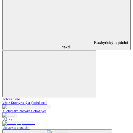
Kuchyňský a jídelní
textil
Zobrazit vše
Vše z Kuchyňský a jídelní textil
Kuchyňské zástěry a chňapky
Utěrky
Ubrusy a prostírání