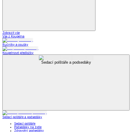
Zobrazit vše
Vše z Koupelna
Ručníky a osušky
Koupelnové předložky
Sedací polštáře a podsedáky
Sedací polštáře a podsedáky
Sedací polštáře
Podsedáky na židle
Zdravotní podsedáky