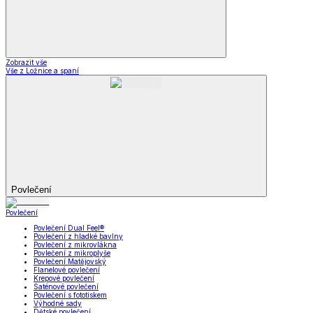
Zobrazit vše
Vše z Ložnice a spaní
Povlečení
Povlečení
Povlečení Dual Feel®
Povlečení z hladké bavlny
Povlečení z mikrovlákna
Povlečení z mikroplyše
Povlečení Matějovský
Flanelové povlečení
Krepové povlečení
Saténové povlečení
Povlečení s fototiskem
Výhodné sady
Dětské povlečení