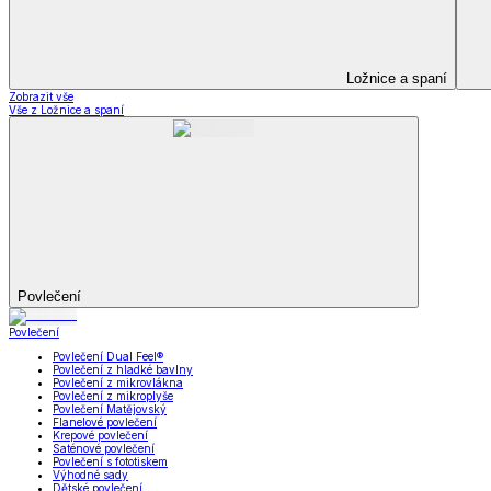
Kuchyňský a jídelní textil
Kuchyňský a jídelní textil
Kuchyňské zástěry a chňapky
Utěrky
Ubrusy a prostírání
Kuchyňský a jídelní tex
Zobrazit vše
Vše z Kuchyňský a jídelní textil
Kuchyňské zástěry a chňapky
Utěrky
Ubrusy a prostírání