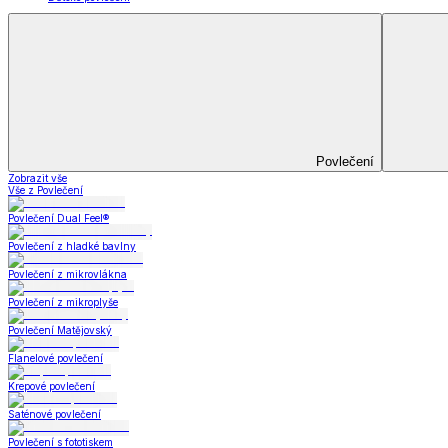
Koupelna
Koupelna
Ručníky a osušky
Koupelnové předložky
Koupelna
Zobrazit vše
Vše z Koupelna
Ručníky a osušky
Koupelnové předložky