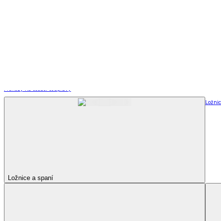
Televizní deky a pytle
Deky z mikroplyše
Deky a plédy
Zobrazit vše
Vše z Deky a plédy
Beránkové soupravy
Beránkové deky
Televizní deky a pytle
Deky z mikroplyše