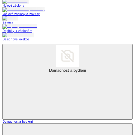
Hotové záclony
Voálové záclony a závěsy
Závěsy
Doplňky k záclonám
Designové kolekce
Domácnost a bydlení
Domácnost a bydlení