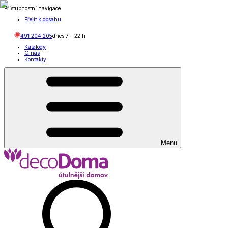
Přístupnostní navigace
Přejít k obsahu
491 204 205
dnes
7
-
22
h
Katalogy
O nás
Kontakty
Menu