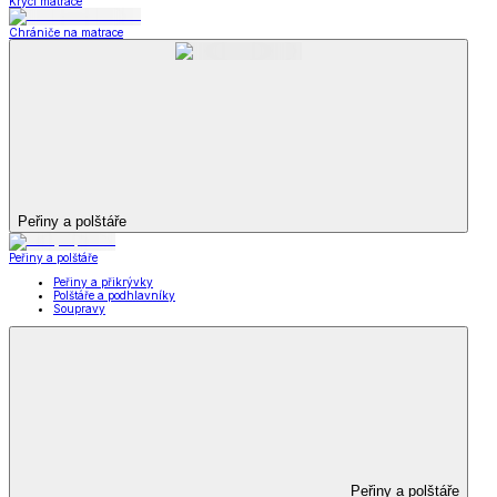
Krycí matrace
Chrániče na matrace
Peřiny a polštáře
Peřiny a polštáře
Peřiny a přikrývky
Polštáře a podhlavníky
Soupravy
Peřiny a polštáře