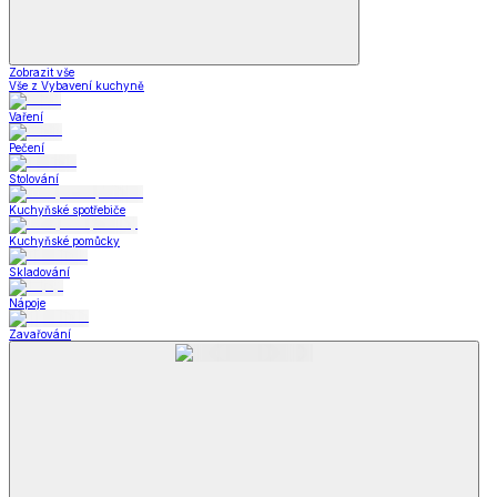
Zobrazit vše
Vše z Vybavení kuchyně
Vaření
Pečení
Stolování
Kuchyňské spotřebiče
Kuchyňské pomůcky
Skladování
Nápoje
Zavařování