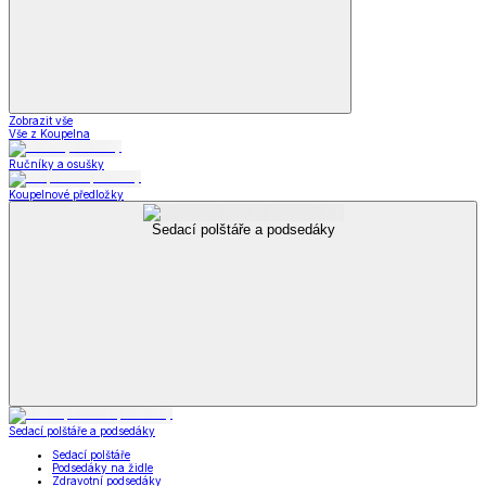
Zobrazit vše
Vše z Koupelna
Ručníky a osušky
Koupelnové předložky
Sedací polštáře a podsedáky
Sedací polštáře a podsedáky
Sedací polštáře
Podsedáky na židle
Zdravotní podsedáky