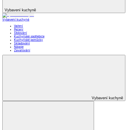
Vybavení kuchyně
Vybavení kuchyně
Vaření
Pečení
Stolování
Kuchyňské spotřebiče
Kuchyňské pomůcky
Skladování
Nápoje
Zavařování
Vybavení kuchyně