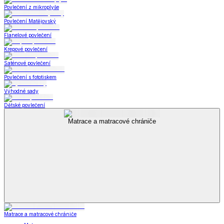
Povlečení z mikroplyše
Povlečení Matějovský
Flanelové povlečení
Krepové povlečení
Saténové povlečení
Povlečení s fototiskem
Výhodné sady
Dětské povlečení
Matrace a matracové chrániče
Matrace a matracové chrániče