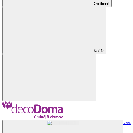
Oblíbené
Košík
Nově