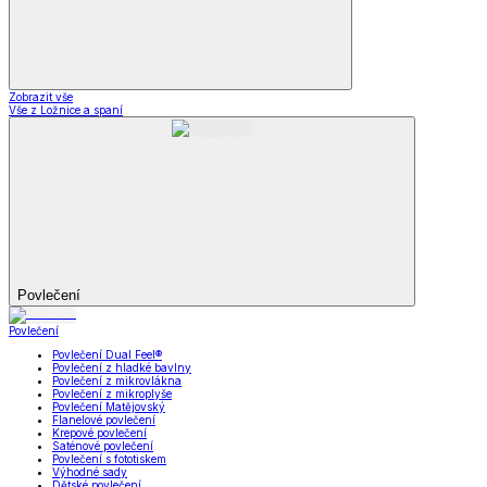
Zobrazit vše
Vše z Ložnice a spaní
Povlečení
Povlečení
Povlečení Dual Feel®
Povlečení z hladké bavlny
Povlečení z mikrovlákna
Povlečení z mikroplyše
Povlečení Matějovský
Flanelové povlečení
Krepové povlečení
Saténové povlečení
Povlečení s fototiskem
Výhodné sady
Dětské povlečení