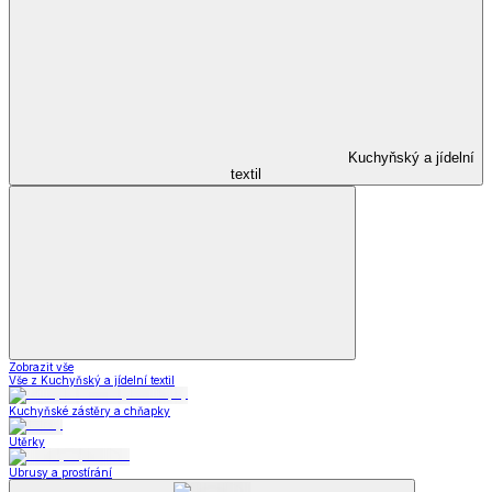
Kuchyňský a jídelní
textil
Zobrazit vše
Vše z Kuchyňský a jídelní textil
Kuchyňské zástěry a chňapky
Utěrky
Ubrusy a prostírání