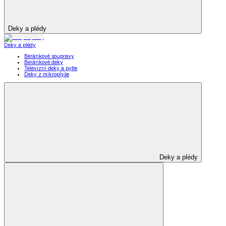
Deky a plédy
Deky a plédy
Beránkové soupravy
Beránkové deky
Televizní deky a pytle
Deky z mikroplyše
Deky a plédy