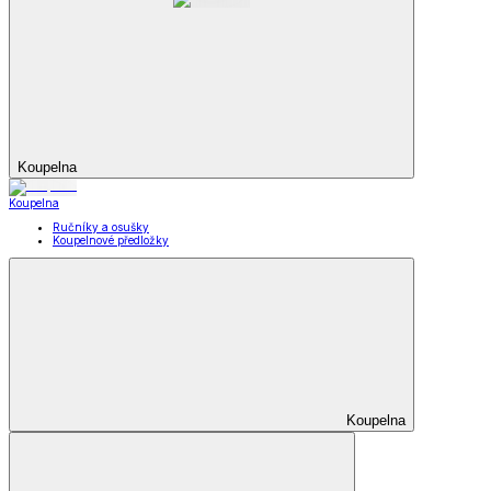
Koupelna
Koupelna
Ručníky a osušky
Koupelnové předložky
Koupelna