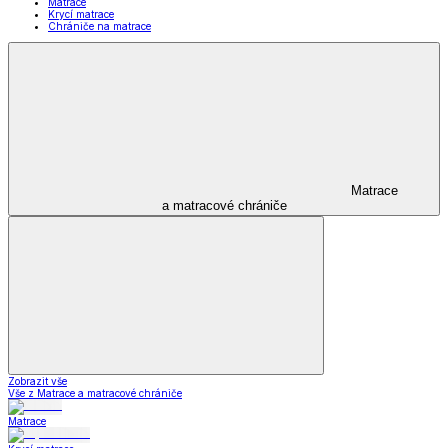
Matrace
Krycí matrace
Chrániče na matrace
Matrace
a matracové chrániče
Zobrazit vše
Vše z Matrace a matracové chrániče
Matrace