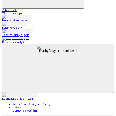
Zobrazit vše
Vše z Deky a plédy
Beránkové soupravy
Beránkové deky
Televizní deky a pytle
Deky z mikroplyše
Kuchyňský a jídelní textil
Kuchyňský a jídelní textil
Kuchyňské zástěry a chňapky
Utěrky
Ubrusy a prostírání