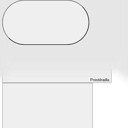
Prostěradla
Prostěradla z mikroplyše
Prostěradla froté
Prostěradla jersey
Prostěradla s elastanem
Prostěradla plátěná
Prostěradla nepropustná
Prostěradla dětská
Prostěradla