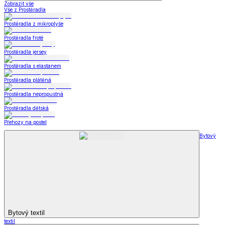
Zobrazit vše
Vše z Prostěradla
Prostěradla z mikroplyše
Prostěradla froté
Prostěradla jersey
Prostěradla s elastanem
Prostěradla plátěná
Prostěradla nepropustná
Prostěradla dětská
Přehozy na postel
Bytový
Bytový textil
textil