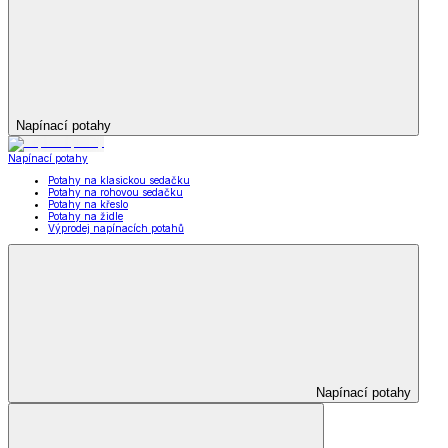
Napínací potahy
Napínací potahy
Potahy na klasickou sedačku
Potahy na rohovou sedačku
Potahy na křeslo
Potahy na židle
Výprodej napínacích potahů
Napínací potahy