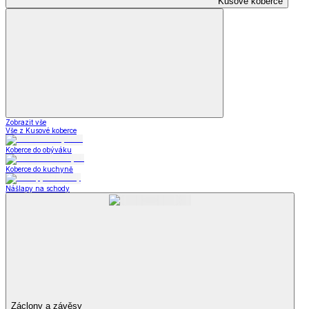
Kusové koberce
Zobrazit vše
Vše z Kusové koberce
Koberce do obýváku
Koberce do kuchyně
Nášlapy na schody
Záclony a závěsy