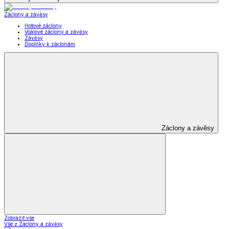
Záclony a závěsy
Hotové záclony
Voálové záclony a závěsy
Závěsy
Doplňky k záclonám
Záclony a závěsy
Zobrazit vše
Vše z Záclony a závěsy