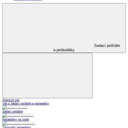
Sedací polštáře
a podsedáky
Zobrazit vše
Vše z Sedací polštáře a podsedáky
Sedací polštáře
Podsedáky na židle
Zdravotní podsedáky