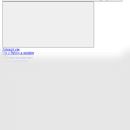
Zobrazit vše
Vše z Peřiny a polštáře
Peřiny a přikrývky
Polštáře a podhlavníky
Soupravy
Prostěradla