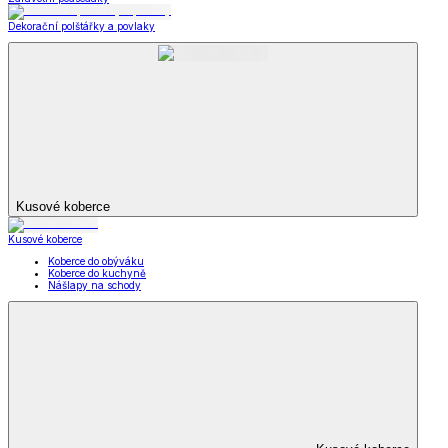
Dekorační polštářky a povlaky
Kusové koberce
Kusové koberce
Koberce do obýváku
Koberce do kuchyně
Nášlapy na schody