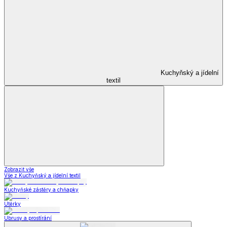
Kuchyňský a jídelní
textil
Zobrazit vše
Vše z Kuchyňský a jídelní textil
Kuchyňské zástěry a chňapky
Utěrky
Ubrusy a prostírání