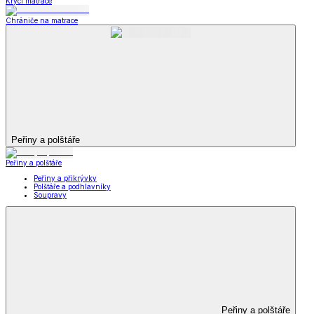
Krycí matrace
Chrániče na matrace
Peřiny a polštáře
Peřiny a polštáře
Peřiny a přikrývky
Polštáře a podhlavníky
Soupravy
Peřiny a polštáře