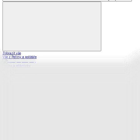
Zobrazit vše
Vše z Peřiny a polštáře
Peřiny a přikrývky
Polštáře a podhlavníky
Soupravy
Prostěradla