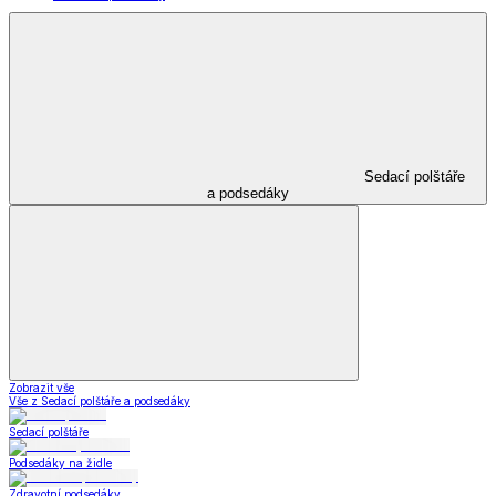
Sedací polštáře
a podsedáky
Zobrazit vše
Vše z Sedací polštáře a podsedáky
Sedací polštáře
Podsedáky na židle
Zdravotní podsedáky