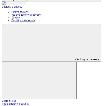
Záclony a závěsy
Hotové záclony
Voálové záclony a závěsy
Závěsy
Doplňky k záclonám
Záclony a závěsy
Zobrazit vše
Vše z Záclony a závěsy