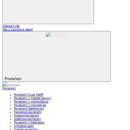
Zobrazit vše
Vše z Ložnice a spaní
Povlečení
Povlečení
Povlečení Dual Feel®
Povlečení z hladké bavlny
Povlečení z mikrovlákna
Povlečení z mikroplyše
Povlečení Matějovský
Flanelové povlečení
Krepové povlečení
Saténové povlečení
Povlečení s fototiskem
Výhodné sady
Dětské povlečení