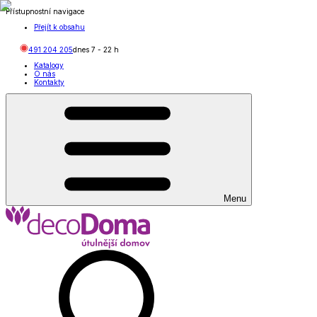
Přístupnostní navigace
Přejít k obsahu
491 204 205
dnes
7
-
22
h
Katalogy
O nás
Kontakty
Menu