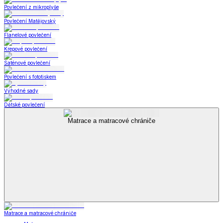
Povlečení z mikroplyše
Povlečení Matějovský
Flanelové povlečení
Krepové povlečení
Saténové povlečení
Povlečení s fototiskem
Výhodné sady
Dětské povlečení
Matrace a matracové chrániče
Matrace a matracové chrániče