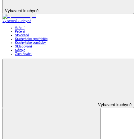
Vybavení kuchyně
Vybavení kuchyně
Vaření
Pečení
Stolování
Kuchyňské spotřebiče
Kuchyňské pomůcky
Skladování
Nápoje
Zavařování
Vybavení kuchyně