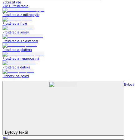
Zobrazit vše
Vše z Prostěradla
Prostěradla z mikroplyše
Prostěradla froté
Prostěradla jersey
Prostěradla s elastanem
Prostěradla plátěná
Prostěradla nepropustná
Prostěradla dětská
Přehozy na postel
Bytový
Bytový textil
textil