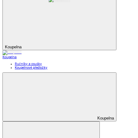
Koupelna
Koupelna
Ručníky a osušky
Koupelnové předložky
Koupelna