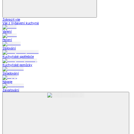
Zobrazit vše
Vše z Vybavení kuchyně
Vaření
Pečení
Stolování
Kuchyňské spotřebiče
Kuchyňské pomůcky
Skladování
Nápoje
Zavařování