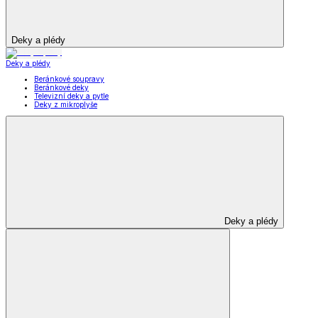
Deky a plédy
Deky a plédy
Beránkové soupravy
Beránkové deky
Televizní deky a pytle
Deky z mikroplyše
Deky a plédy