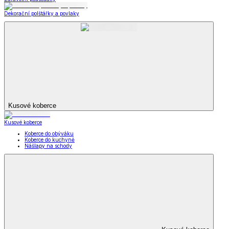
Dekorační polštářky a povlaky
Kusové koberce
Kusové koberce
Koberce do obýváku
Koberce do kuchyně
Nášlapy na schody