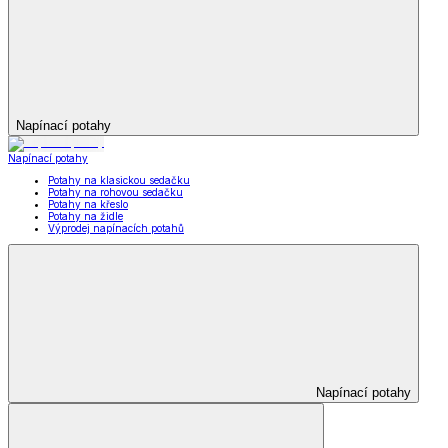
Napínací potahy
Napínací potahy
Potahy na klasickou sedačku
Potahy na rohovou sedačku
Potahy na křeslo
Potahy na židle
Výprodej napínacích potahů
Napínací potahy