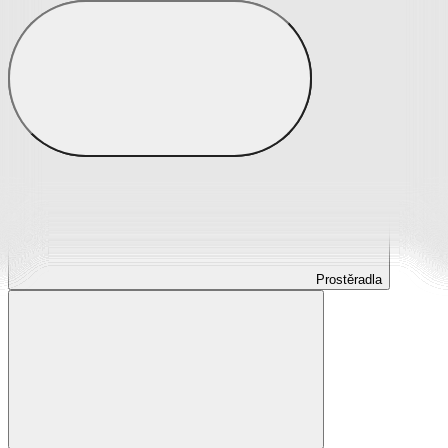
Prostěradla
Prostěradla z mikroplyše
Prostěradla froté
Prostěradla jersey
Prostěradla s elastanem
Prostěradla plátěná
Prostěradla nepropustná
Prostěradla dětská
Prostěradla