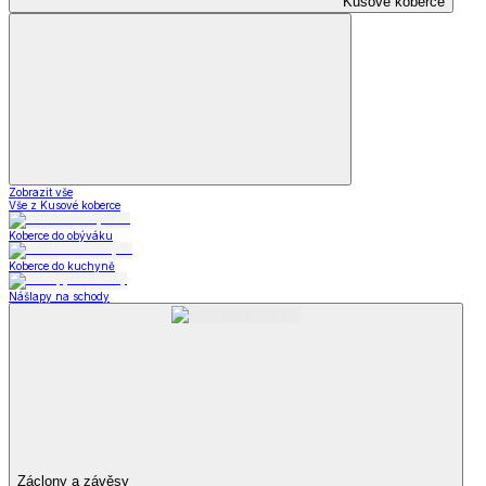
Kusové koberce
Zobrazit vše
Vše z Kusové koberce
Koberce do obýváku
Koberce do kuchyně
Nášlapy na schody
Záclony a závěsy