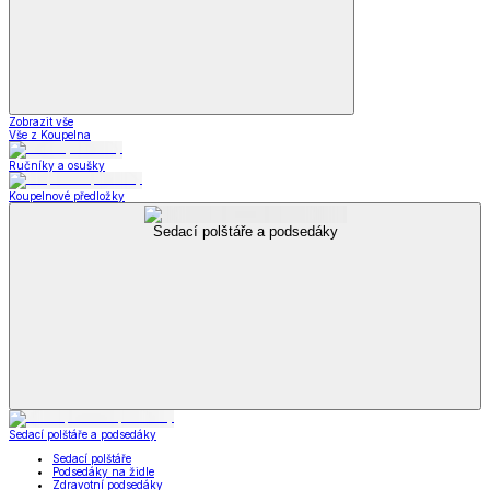
Zobrazit vše
Vše z Koupelna
Ručníky a osušky
Koupelnové předložky
Sedací polštáře a podsedáky
Sedací polštáře a podsedáky
Sedací polštáře
Podsedáky na židle
Zdravotní podsedáky