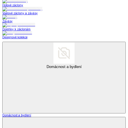
Hotové záclony
Voálové záclony a závěsy
Závěsy
Doplňky k záclonám
Designové kolekce
Domácnost a bydlení
Domácnost a bydlení