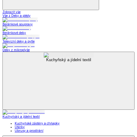
Zobrazit vše
Vše z Deky a plédy
Beránkové soupravy
Beránkové deky
Televizní deky a pytle
Deky z mikroplyše
Kuchyňský a jídelní textil
Kuchyňský a jídelní textil
Kuchyňské zástěry a chňapky
Utěrky
Ubrusy a prostírání