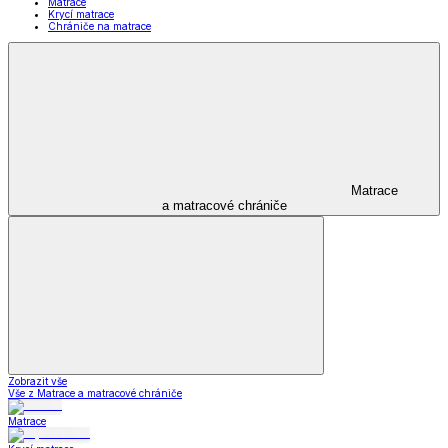
Matrace
Krycí matrace
Chrániče na matrace
Matrace
a matracové chrániče
Zobrazit vše
Vše z Matrace a matracové chrániče
Matrace