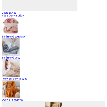
Zobrazit vše
Vše z Deky a plédy
Beránkové soupravy
Beránkové deky
Televizní deky a pytle
Deky z mikroplyše