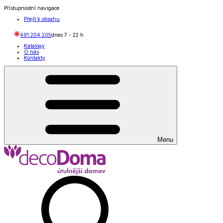
Přístupnostní navigace
Přejít k obsahu
491 204 205
dnes
7
-
22
h
Katalogy
O nás
Kontakty
Menu