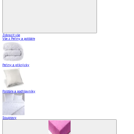
Zobrazit vše
Vše z Peřiny a polštáře
Peřiny a přikrývky
Polštáře a podhlavníky
Soupravy