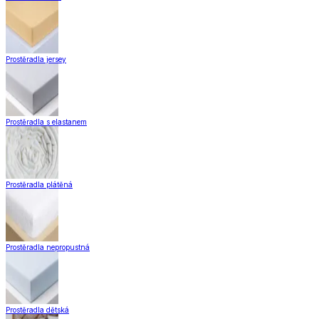
Prostěradla jersey
Prostěradla s elastanem
Prostěradla plátěná
Prostěradla nepropustná
Prostěradla dětská