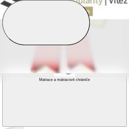
Povlečení s fototiskem
Výhodné sady
Dětské povlečení
Matrace a matracové chrániče