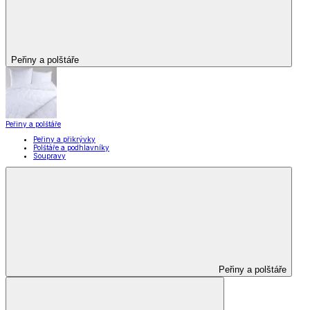
Peřiny a polštáře
Peřiny a polštáře
Peřiny a přikrývky
Polštáře a podhlavníky
Soupravy
Peřiny a polštáře