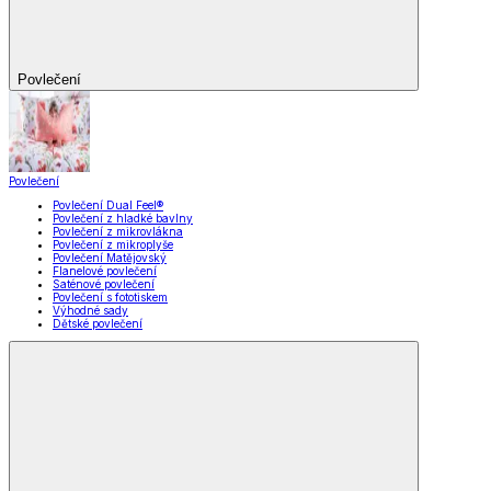
Povlečení
Povlečení
Povlečení Dual Feel®
Povlečení z hladké bavlny
Povlečení z mikrovlákna
Povlečení z mikroplyše
Povlečení Matějovský
Flanelové povlečení
Saténové povlečení
Povlečení s fototiskem
Výhodné sady
Dětské povlečení