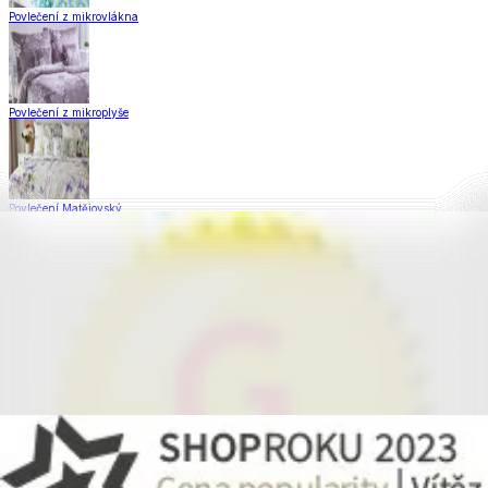
Povlečení z mikrovlákna
Povlečení z mikroplyše
Povlečení Matějovský
Flanelové povlečení
Saténové povlečení