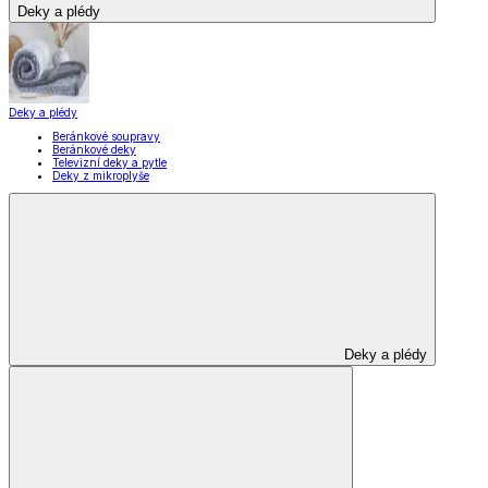
Deky a plédy
Deky a plédy
Beránkové soupravy
Beránkové deky
Televizní deky a pytle
Deky z mikroplyše
Deky a plédy