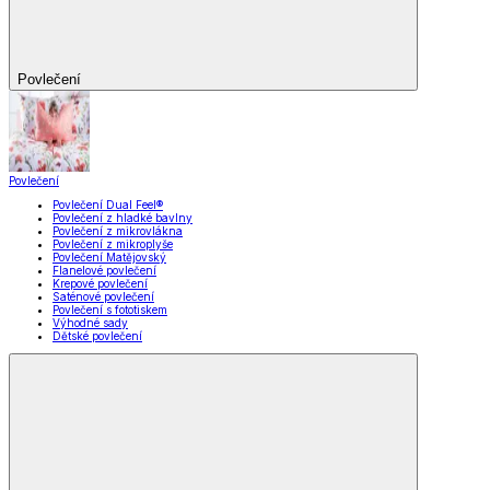
Povlečení
Povlečení
Povlečení Dual Feel®
Povlečení z hladké bavlny
Povlečení z mikrovlákna
Povlečení z mikroplyše
Povlečení Matějovský
Flanelové povlečení
Krepové povlečení
Saténové povlečení
Povlečení s fototiskem
Výhodné sady
Dětské povlečení