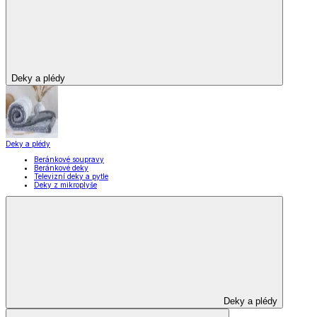
Deky a plédy
Deky a plédy
Beránkové soupravy
Beránkové deky
Televizní deky a pytle
Deky z mikroplyše
Deky a plédy