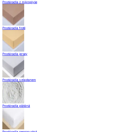
Prostěradla z mikroplyše
Prostěradla froté
Prostěradla jersey
Prostěradla s elastanem
Prostěradla plátěná
Prostěradla nepropustná