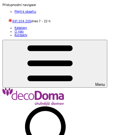
Přístupnostní navigace
Přejít k obsahu
491 204 205
dnes
7
-
22
h
Katalogy
O nás
Kontakty
Menu