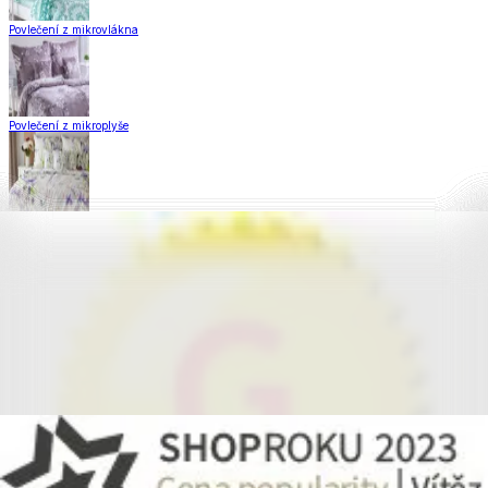
Povlečení z mikrovlákna
Povlečení z mikroplyše
Povlečení Matějovský
Flanelové povlečení
Krepové povlečení