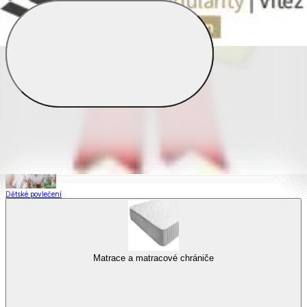
Saténové povlečení
Povlečení s fototiskem
Výhodné sady
Dětské povlečení
Matrace a matracové chrániče