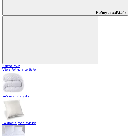
Peřiny a polštáře
Zobrazit vše
Vše z Peřiny a polštáře
Peřiny a přikrývky
Polštáře a podhlavníky