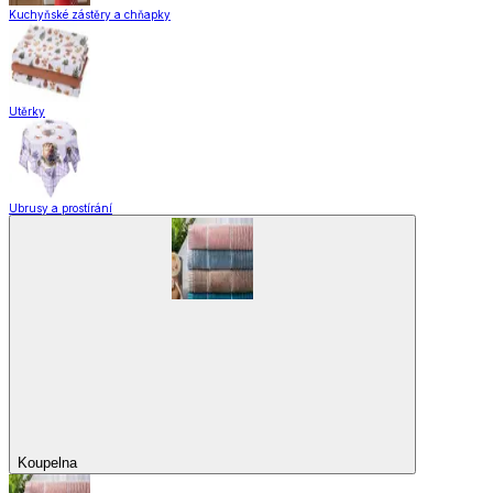
Kuchyňské zástěry a chňapky
Utěrky
Ubrusy a prostírání
Koupelna