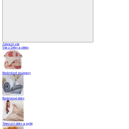
Zobrazit vše
Vše z Deky a plédy
Beránkové soupravy
Beránkové deky
Televizní deky a pytle