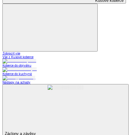
Kusové koberce
Zobrazit vše
Vše z Kusové koberce
Koberce do obýváku
Koberce do kuchyně
Nášlapy na schody
Záclony a závěsy