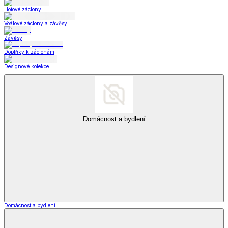
Hotové záclony
Voálové záclony a závěsy
Závěsy
Doplňky k záclonám
Designové kolekce
Domácnost a bydlení
Domácnost a bydlení