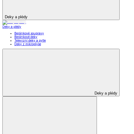
Deky a plédy
Deky a plédy
Beránkové soupravy
Beránkové deky
Televizní deky a pytle
Deky z mikroplyše
Deky a plédy