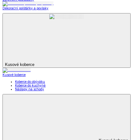
Dekorační polštářky a povlaky
Kusové koberce
Kusové koberce
Koberce do obýváku
Koberce do kuchyně
Nášlapy na schody