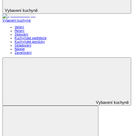
Vybavení kuchyně
Vybavení kuchyně
Vaření
Pečení
Stolování
Kuchyňské spotřebiče
Kuchyňské pomůcky
Skladování
Nápoje
Zavařování
Vybavení kuchyně