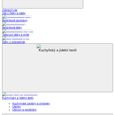
Zobrazit vše
Vše z Deky a plédy
Beránkové soupravy
Beránkové deky
Televizní deky a pytle
Deky z mikroplyše
Kuchyňský a jídelní textil
Kuchyňský a jídelní textil
Kuchyňské zástěry a chňapky
Utěrky
Ubrusy a prostírání