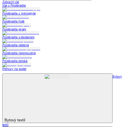
Zobrazit vše
Vše z Prostěradla
Prostěradla z mikroplyše
Prostěradla froté
Prostěradla jersey
Prostěradla s elastanem
Prostěradla plátěná
Prostěradla nepropustná
Prostěradla dětská
Přehozy na postel
Bytový
Bytový textil
textil