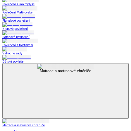
Povlečení z mikroplyše
Povlečení Matějovský
Flanelové povlečení
Krepové povlečení
Saténové povlečení
Povlečení s fototiskem
Výhodné sady
Dětské povlečení
Matrace a matracové chrániče
Matrace a matracové chrániče