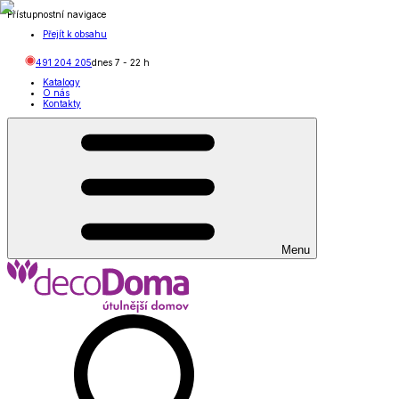
Přístupnostní navigace
Přejít k obsahu
491 204 205
dnes
7
-
22
h
Katalogy
O nás
Kontakty
Menu