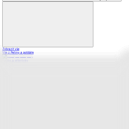
Zobrazit vše
Vše z Peřiny a polštáře
Peřiny a přikrývky
Polštáře a podhlavníky
Soupravy
Prostěradla