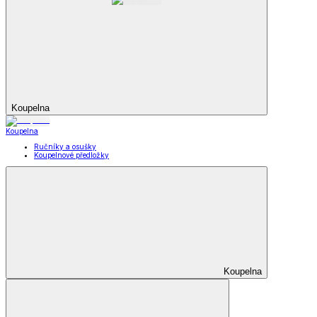
Koupelna
Koupelna
Ručníky a osušky
Koupelnové předložky
Koupelna