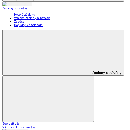
Záclony a závěsy
Hotové záclony
Voálové záclony a závěsy
Závěsy
Doplňky k záclonám
Záclony a závěsy
Zobrazit vše
Vše z Záclony a závěsy