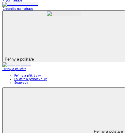
Krycí matrace
Chrániče na matrace
Peřiny a polštáře
Peřiny a polštáře
Peřiny a přikrývky
Polštáře a podhlavníky
Soupravy
Peřiny a polštáře