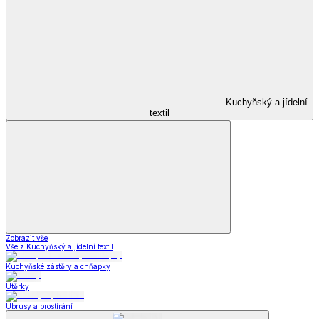
Kuchyňský a jídelní
textil
Zobrazit vše
Vše z Kuchyňský a jídelní textil
Kuchyňské zástěry a chňapky
Utěrky
Ubrusy a prostírání