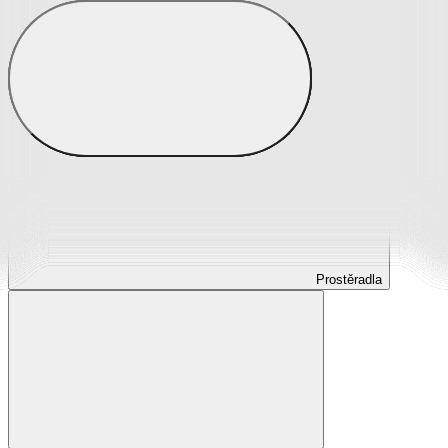
Prostěradla
Prostěradla z mikroplyše
Prostěradla froté
Prostěradla jersey
Prostěradla s elastanem
Prostěradla plátěná
Prostěradla nepropustná
Prostěradla dětská
Prostěradla