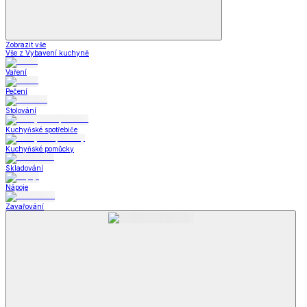
Zobrazit vše
Vše z Vybavení kuchyně
Vaření
Pečení
Stolování
Kuchyňské spotřebiče
Kuchyňské pomůcky
Skladování
Nápoje
Zavařování