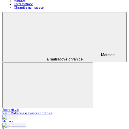
Matrace
Krycí matrace
Chrániče na matrace
Matrace
a matracové chrániče
Zobrazit vše
Vše z Matrace a matracové chrániče
Matrace