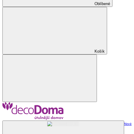
Oblíbené
Košík
Nově