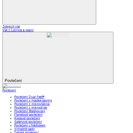
Zobrazit vše
Vše z Ložnice a spaní
Povlečení
Povlečení
Povlečení Dual Feel®
Povlečení z hladké bavlny
Povlečení z mikrovlákna
Povlečení z mikroplyše
Povlečení Matějovský
Flanelové povlečení
Krepové povlečení
Saténové povlečení
Povlečení s fototiskem
Výhodné sady
Dětské povlečení