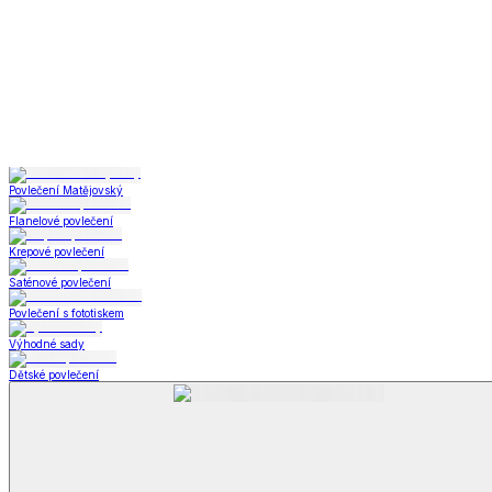
Televizní deky a pytle
Deky z mikroplyše
Deky a plédy
Zobrazit vše
Vše z Deky a plédy
Beránkové soupravy
Beránkové deky
Televizní deky a pytle
Deky z mikroplyše