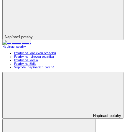
Napínací potahy
Napínací potahy
Potahy na klasickou sedačku
Potahy na rohovou sedačku
Potahy na křeslo
Potahy na židle
Výprodej napínacích potahů
Napínací potahy