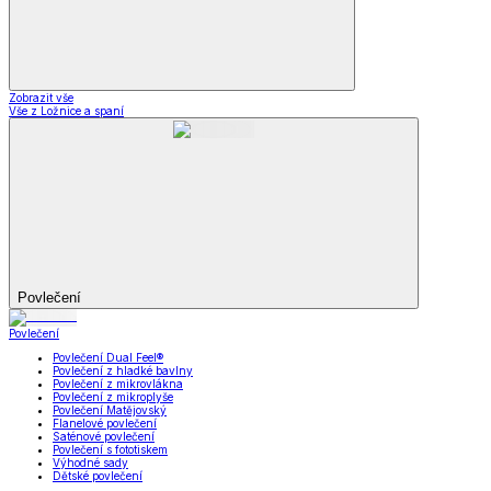
Zobrazit vše
Vše z Ložnice a spaní
Povlečení
Povlečení
Povlečení Dual Feel®
Povlečení z hladké bavlny
Povlečení z mikrovlákna
Povlečení z mikroplyše
Povlečení Matějovský
Flanelové povlečení
Saténové povlečení
Povlečení s fototiskem
Výhodné sady
Dětské povlečení