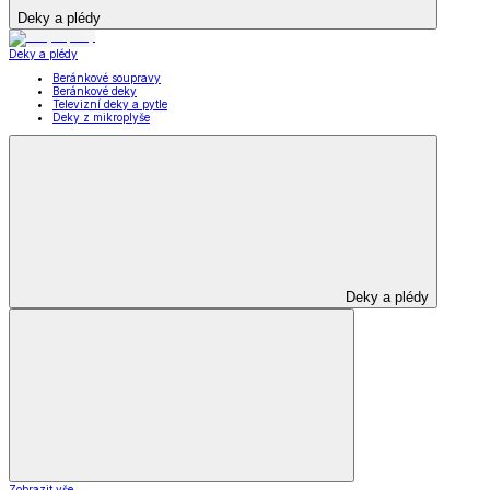
Deky a plédy
Deky a plédy
Beránkové soupravy
Beránkové deky
Televizní deky a pytle
Deky z mikroplyše
Deky a plédy
Zobrazit vše