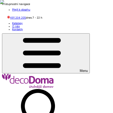
Přístupnostní navigace
Přejít k obsahu
491 204 205
dnes
7
-
22
h
Katalogy
O nás
Kontakty
Menu