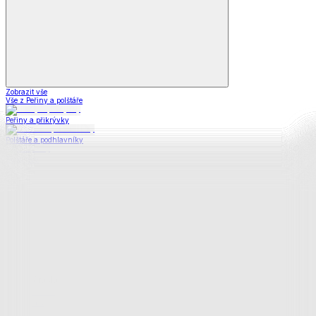
Zobrazit vše
Vše z Peřiny a polštáře
Peřiny a přikrývky
Polštáře a podhlavníky
Soupravy
Prostěradla
Prostěradla