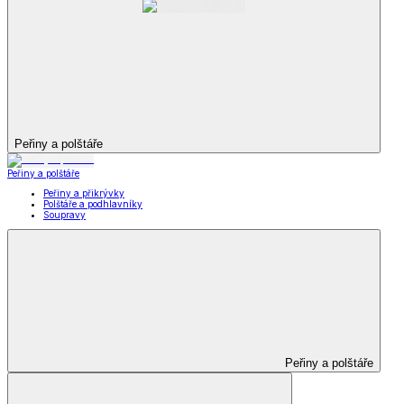
Peřiny a polštáře
Peřiny a polštáře
Peřiny a přikrývky
Polštáře a podhlavníky
Soupravy
Peřiny a polštáře