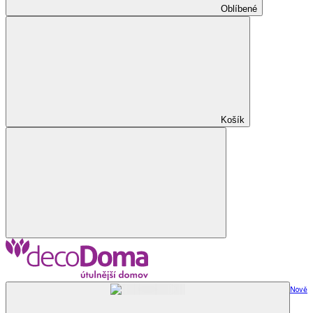
Oblíbené
Košík
Nově