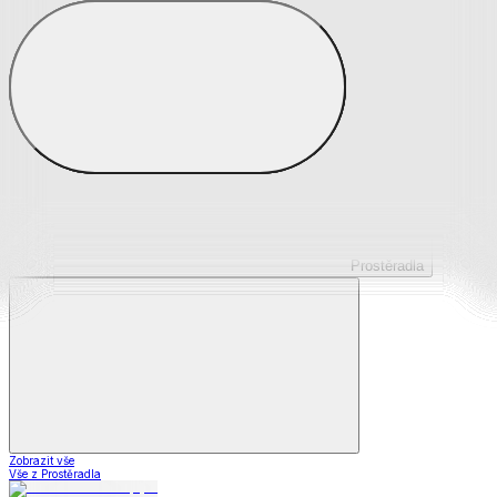
Prostěradla z mikroplyše
Prostěradla froté
Prostěradla jersey
Prostěradla s elastanem
Prostěradla plátěná
Prostěradla nepropustná
Prostěradla dětská
Prostěradla
Zobrazit vše
Vše z Prostěradla