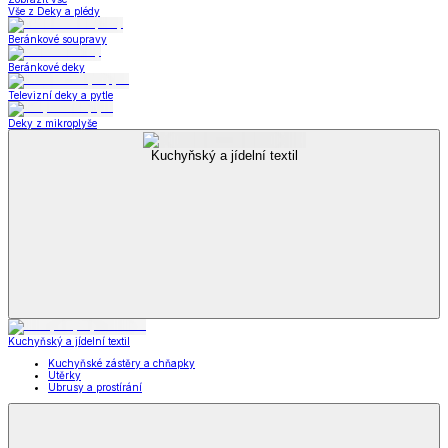
Vše z Deky a plédy
Beránkové soupravy
Beránkové deky
Televizní deky a pytle
Deky z mikroplyše
Kuchyňský a jídelní textil
Kuchyňský a jídelní textil
Kuchyňské zástěry a chňapky
Utěrky
Ubrusy a prostírání