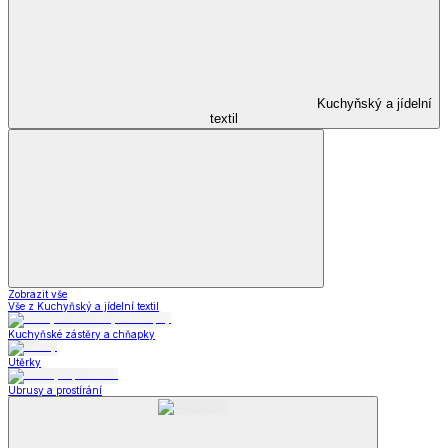
Kuchyňský a jídelní
textil
Zobrazit vše
Vše z Kuchyňský a jídelní textil
Kuchyňské zástěry a chňapky
Utěrky
Ubrusy a prostírání