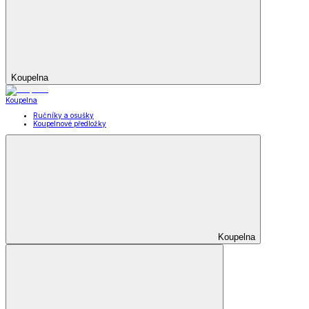
Koupelna
Koupelna
Ručníky a osušky
Koupelnové předložky
Koupelna