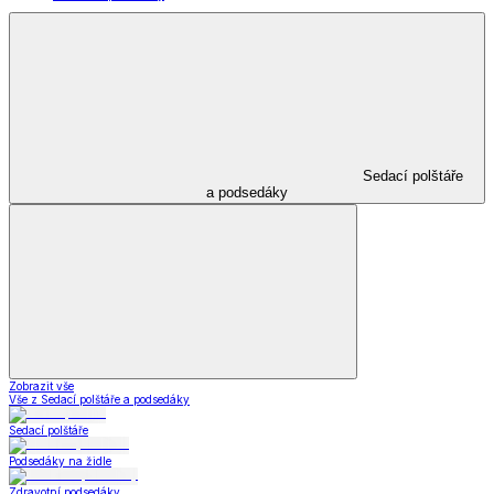
Sedací polštáře
a podsedáky
Zobrazit vše
Vše z Sedací polštáře a podsedáky
Sedací polštáře
Podsedáky na židle
Zdravotní podsedáky