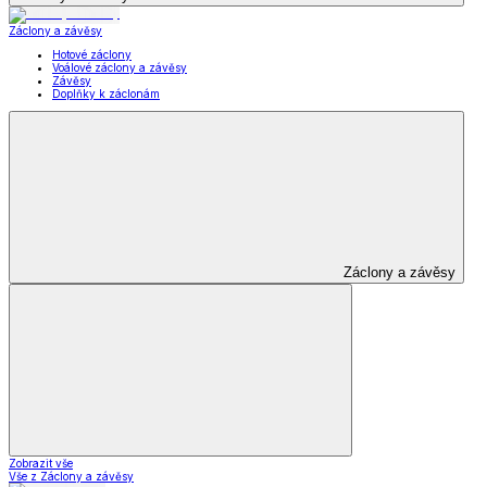
Záclony a závěsy
Hotové záclony
Voálové záclony a závěsy
Závěsy
Doplňky k záclonám
Záclony a závěsy
Zobrazit vše
Vše z Záclony a závěsy