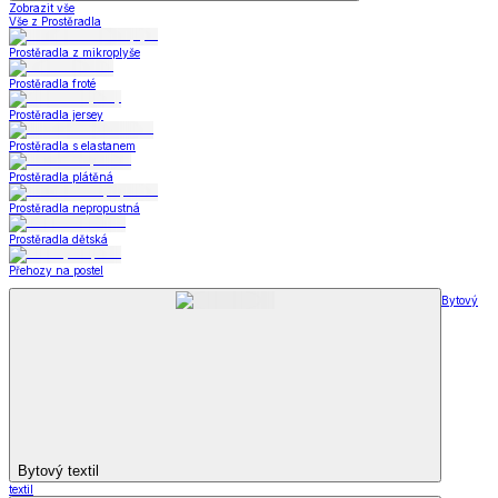
Zobrazit vše
Vše z Prostěradla
Prostěradla z mikroplyše
Prostěradla froté
Prostěradla jersey
Prostěradla s elastanem
Prostěradla plátěná
Prostěradla nepropustná
Prostěradla dětská
Přehozy na postel
Bytový
Bytový textil
textil