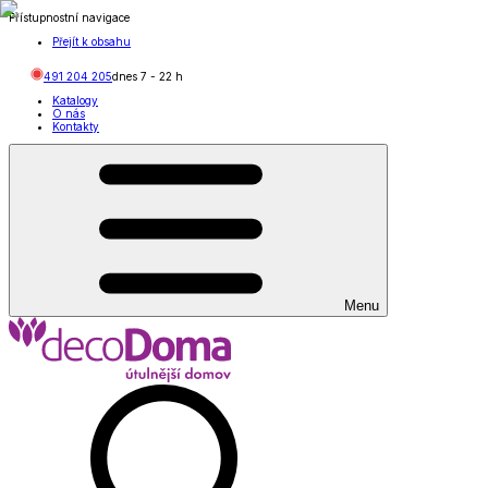
Přístupnostní navigace
Přejít k obsahu
491 204 205
dnes
7
-
22
h
Katalogy
O nás
Kontakty
Menu