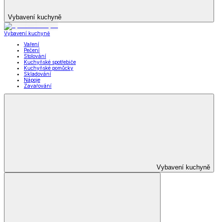
Vybavení kuchyně
Vybavení kuchyně
Vaření
Pečení
Stolování
Kuchyňské spotřebiče
Kuchyňské pomůcky
Skladování
Nápoje
Zavařování
Vybavení kuchyně