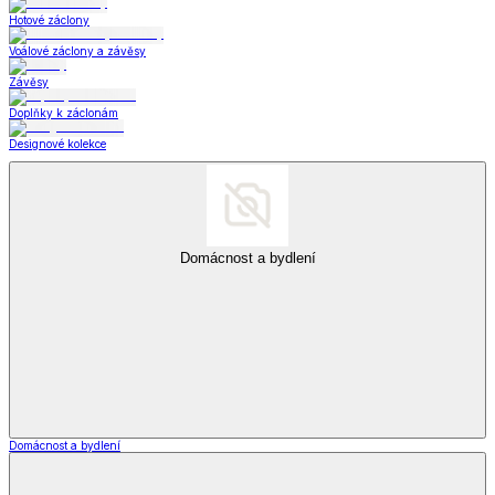
Hotové záclony
Voálové záclony a závěsy
Závěsy
Doplňky k záclonám
Designové kolekce
Domácnost a bydlení
Domácnost a bydlení