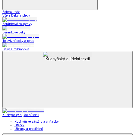
Zobrazit vše
Vše z Deky a plédy
Beránkové soupravy
Beránkové deky
Televizní deky a pytle
Deky z mikroplyše
Kuchyňský a jídelní textil
Kuchyňský a jídelní textil
Kuchyňské zástěry a chňapky
Utěrky
Ubrusy a prostírání