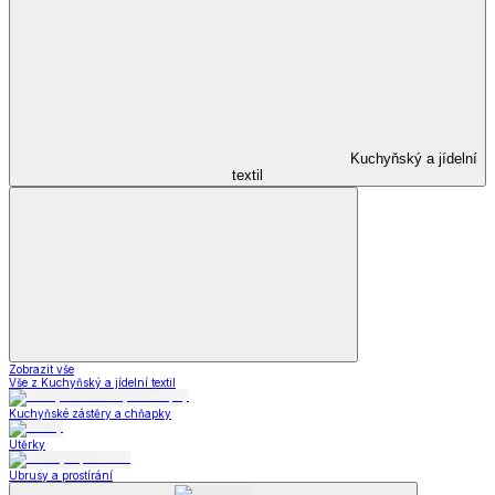
Kuchyňský a jídelní
textil
Zobrazit vše
Vše z Kuchyňský a jídelní textil
Kuchyňské zástěry a chňapky
Utěrky
Ubrusy a prostírání