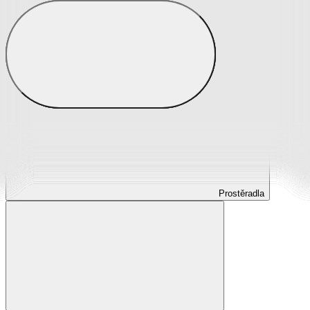
Prostěradla
Prostěradla z mikroplyše
Prostěradla froté
Prostěradla jersey
Prostěradla s elastanem
Prostěradla plátěná
Prostěradla nepropustná
Prostěradla dětská
Prostěradla