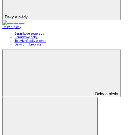
Deky a plédy
Deky a plédy
Beránkové soupravy
Beránkové deky
Televizní deky a pytle
Deky z mikroplyše
Deky a plédy