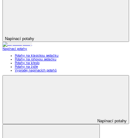
Napínací potahy
Napínací potahy
Potahy na klasickou sedačku
Potahy na rohovou sedačku
Potahy na křeslo
Potahy na židle
Výprodej napínacích potahů
Napínací potahy