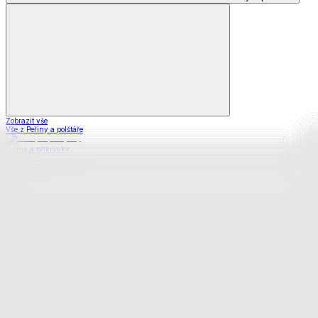
Zobrazit vše
Vše z Peřiny a polštáře
Peřiny a přikrývky
Polštáře a podhlavníky
Soupravy
Prostěradla