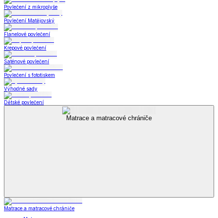
Povlečení z mikroplyše
Povlečení Matějovský
Flanelové povlečení
Krepové povlečení
Saténové povlečení
Povlečení s fototiskem
Výhodné sady
Dětské povlečení
Matrace a matracové chrániče
Matrace a matracové chrániče