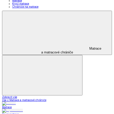
Matrace
Krycí matrace
Chrániče na matrace
Matrace
a matracové chrániče
Zobrazit vše
Vše z Matrace a matracové chrániče
Matrace