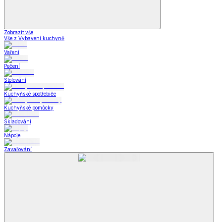
Zobrazit vše
Vše z Vybavení kuchyně
Vaření
Pečení
Stolování
Kuchyňské spotřebiče
Kuchyňské pomůcky
Skladování
Nápoje
Zavařování