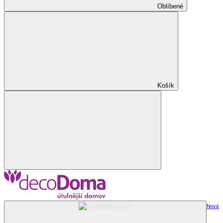
Oblíbené
Košík
Nově