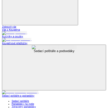
Zobrazit vše
Vše z Koupelna
Ručníky a osušky
Koupelnové předložky
Sedací polštáře a podsedáky
Sedací polštáře a podsedáky
Sedací polštáře
Podsedáky na židle
Zdravotní podsedáky