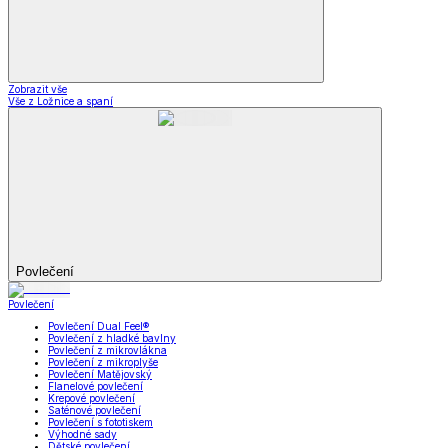
Zobrazit vše
Vše z Ložnice a spaní
Povlečení
Povlečení
Povlečení Dual Feel®
Povlečení z hladké bavlny
Povlečení z mikrovlákna
Povlečení z mikroplyše
Povlečení Matějovský
Flanelové povlečení
Krepové povlečení
Saténové povlečení
Povlečení s fototiskem
Výhodné sady
Dětské povlečení