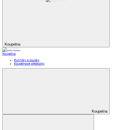
Koupelna
Koupelna
Ručníky a osušky
Koupelnové předložky
Koupelna