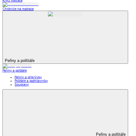
Krycí matrace
Chrániče na matrace
Peřiny a polštáře
Peřiny a polštáře
Peřiny a přikrývky
Polštáře a podhlavníky
Soupravy
Peřiny a polštáře