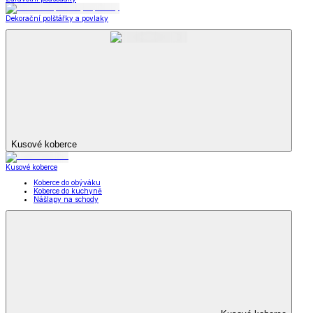
Dekorační polštářky a povlaky
Kusové koberce
Kusové koberce
Koberce do obýváku
Koberce do kuchyně
Nášlapy na schody