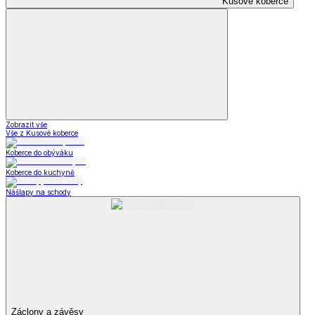
Kusové koberce
Zobrazit vše
Vše z Kusové koberce
Koberce do obýváku
Koberce do kuchyně
Nášlapy na schody
Záclony a závěsy