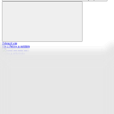
Zobrazit vše
Vše z Peřiny a polštáře
Peřiny a přikrývky
Polštáře a podhlavníky
Soupravy
Prostěradla