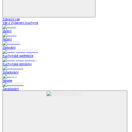
Zobrazit vše
Vše z Vybavení kuchyně
Vaření
Pečení
Stolování
Kuchyňské spotřebiče
Kuchyňské pomůcky
Skladování
Nápoje
Zavařování