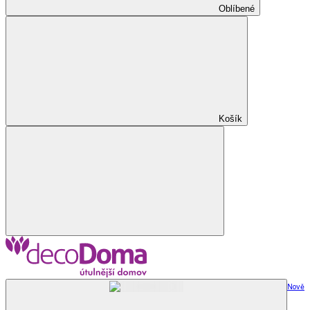
Oblíbené
Košík
Nově