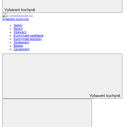
Vybavení kuchyně
Vybavení kuchyně
Vaření
Pečení
Stolování
Kuchyňské spotřebiče
Kuchyňské pomůcky
Skladování
Nápoje
Zavařování
Vybavení kuchyně