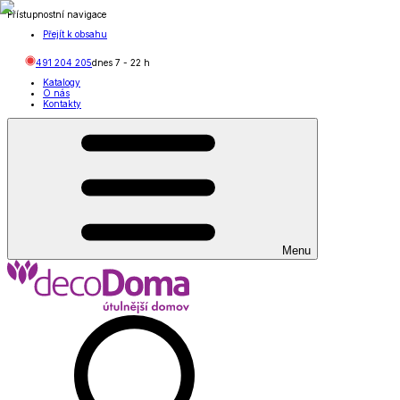
Přístupnostní navigace
Přejít k obsahu
491 204 205
dnes
7
-
22
h
Katalogy
O nás
Kontakty
Menu