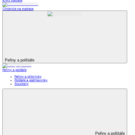
Krycí matrace
Chrániče na matrace
Peřiny a polštáře
Peřiny a polštáře
Peřiny a přikrývky
Polštáře a podhlavníky
Soupravy
Peřiny a polštáře