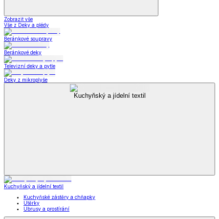
Zobrazit vše
Vše z Deky a plédy
Beránkové soupravy
Beránkové deky
Televizní deky a pytle
Deky z mikroplyše
Kuchyňský a jídelní textil
Kuchyňský a jídelní textil
Kuchyňské zástěry a chňapky
Utěrky
Ubrusy a prostírání