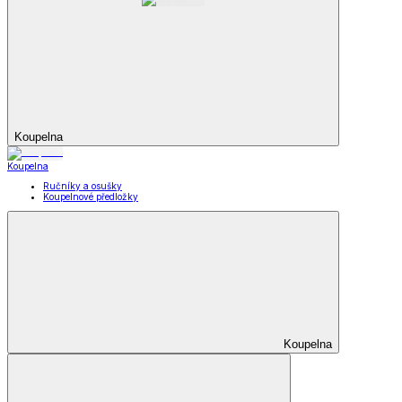
Koupelna
Koupelna
Ručníky a osušky
Koupelnové předložky
Koupelna