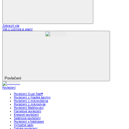
Zobrazit vše
Vše z Ložnice a spaní
Povlečení
Povlečení
Povlečení Dual Feel®
Povlečení z hladké bavlny
Povlečení z mikrovlákna
Povlečení z mikroplyše
Povlečení Matějovský
Flanelové povlečení
Krepové povlečení
Saténové povlečení
Povlečení s fototiskem
Výhodné sady
Dětské povlečení