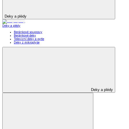
Deky a plédy
Deky a plédy
Beránkové soupravy
Beránkové deky
Televizní deky a pytle
Deky z mikroplyše
Deky a plédy