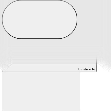
Prostěradla
Prostěradla z mikroplyše
Prostěradla froté
Prostěradla jersey
Prostěradla s elastanem
Prostěradla plátěná
Prostěradla nepropustná
Prostěradla dětská
Prostěradla