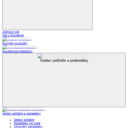
Zobrazit vše
Vše z Koupelna
Ručníky a osušky
Koupelnové předložky
Sedací polštáře a podsedáky
Sedací polštáře a podsedáky
Sedací polštáře
Podsedáky na židle
Zdravotní podsedáky