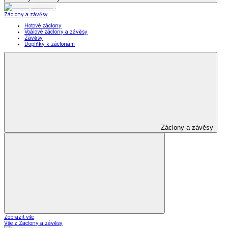
Záclony a závěsy
Hotové záclony
Voálové záclony a závěsy
Závěsy
Doplňky k záclonám
Záclony a závěsy
Zobrazit vše
Vše z Záclony a závěsy