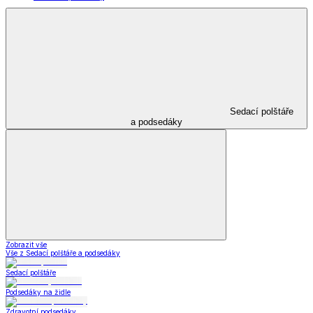
Sedací polštáře
a podsedáky
Zobrazit vše
Vše z Sedací polštáře a podsedáky
Sedací polštáře
Podsedáky na židle
Zdravotní podsedáky