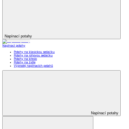
Napínací potahy
Napínací potahy
Potahy na klasickou sedačku
Potahy na rohovou sedačku
Potahy na křeslo
Potahy na židle
Výprodej napínacích potahů
Napínací potahy