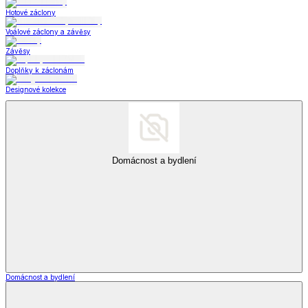
Hotové záclony
Voálové záclony a závěsy
Závěsy
Doplňky k záclonám
Designové kolekce
Domácnost a bydlení
Domácnost a bydlení