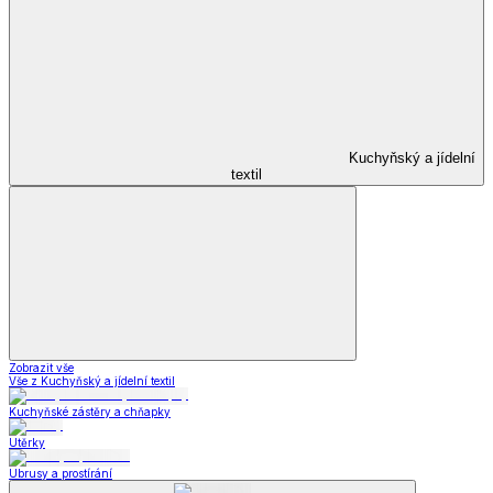
Kuchyňský a jídelní
textil
Zobrazit vše
Vše z Kuchyňský a jídelní textil
Kuchyňské zástěry a chňapky
Utěrky
Ubrusy a prostírání