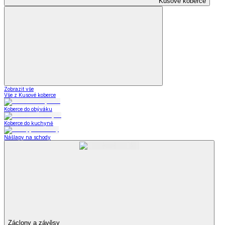
Kusové koberce
Zobrazit vše
Vše z Kusové koberce
Koberce do obýváku
Koberce do kuchyně
Nášlapy na schody
Záclony a závěsy