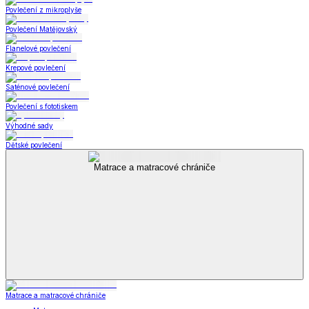
Povlečení z mikroplyše
Povlečení Matějovský
Flanelové povlečení
Krepové povlečení
Saténové povlečení
Povlečení s fototiskem
Výhodné sady
Dětské povlečení
Matrace a matracové chrániče
Matrace a matracové chrániče