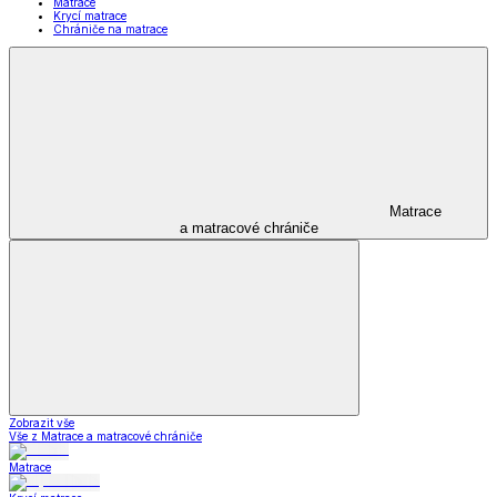
Matrace
Krycí matrace
Chrániče na matrace
Matrace
a matracové chrániče
Zobrazit vše
Vše z Matrace a matracové chrániče
Matrace