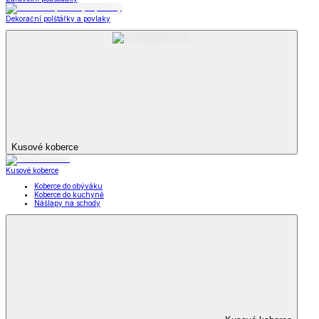
Dekorační polštářky a povlaky
Kusové koberce
Kusové koberce
Koberce do obýváku
Koberce do kuchyně
Nášlapy na schody