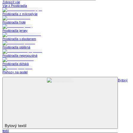
Zobrazit vše
Vše z Prostěradla
Prostěradla z mikroplyše
Prostěradla froté
Prostěradla jersey
Prostěradla s elastanem
Prostěradla plátěná
Prostěradla nepropustná
Prostěradla dětská
Přehozy na postel
Bytový
Bytový textil
textil