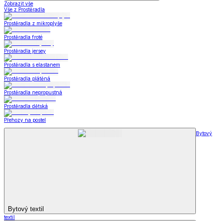
Zobrazit vše
Vše z Prostěradla
Prostěradla z mikroplyše
Prostěradla froté
Prostěradla jersey
Prostěradla s elastanem
Prostěradla plátěná
Prostěradla nepropustná
Prostěradla dětská
Přehozy na postel
Bytový
Bytový textil
textil