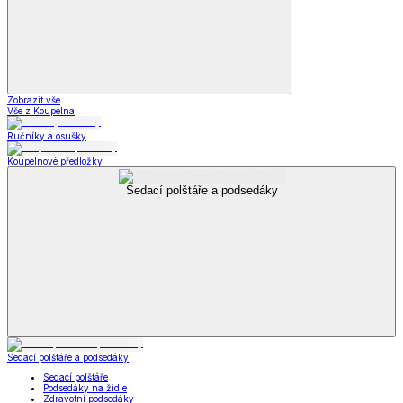
Zobrazit vše
Vše z Koupelna
Ručníky a osušky
Koupelnové předložky
Sedací polštáře a podsedáky
Sedací polštáře a podsedáky
Sedací polštáře
Podsedáky na židle
Zdravotní podsedáky