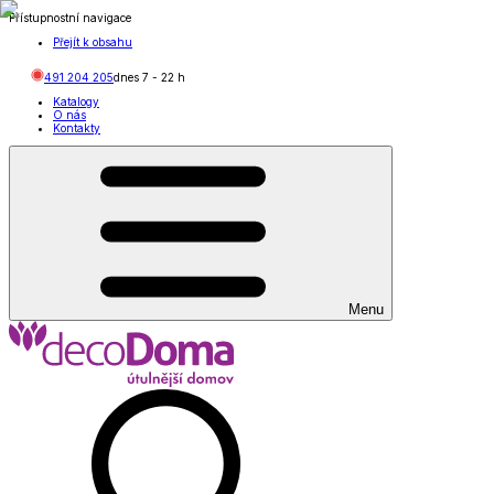
Přístupnostní navigace
Přejít k obsahu
491 204 205
dnes
7
-
22
h
Katalogy
O nás
Kontakty
Menu