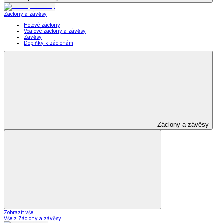
Záclony a závěsy
Hotové záclony
Voálové záclony a závěsy
Závěsy
Doplňky k záclonám
Záclony a závěsy
Zobrazit vše
Vše z Záclony a závěsy