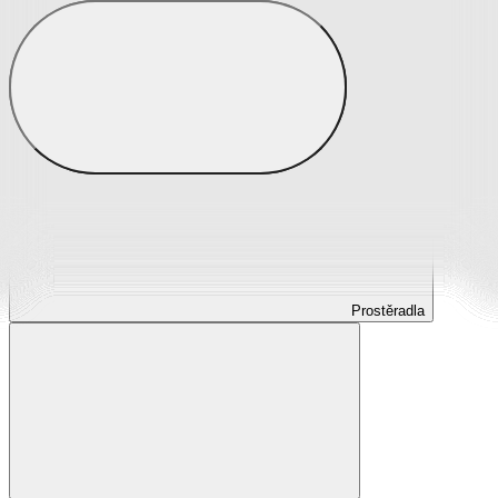
Prostěradla
Prostěradla z mikroplyše
Prostěradla froté
Prostěradla jersey
Prostěradla s elastanem
Prostěradla plátěná
Prostěradla nepropustná
Prostěradla dětská
Prostěradla