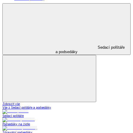
Sedací polštáře
a podsedáky
Zobrazit vše
Vše z Sedací polštáře a podsedáky
Sedací polštáře
Podsedáky na židle
Zdravotní podsedáky