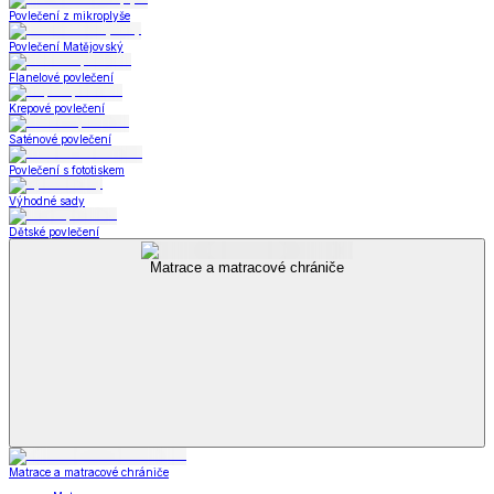
Povlečení z mikroplyše
Povlečení Matějovský
Flanelové povlečení
Krepové povlečení
Saténové povlečení
Povlečení s fototiskem
Výhodné sady
Dětské povlečení
Matrace a matracové chrániče
Matrace a matracové chrániče