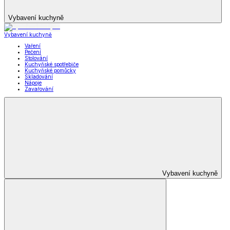
Vybavení kuchyně
Vybavení kuchyně
Vaření
Pečení
Stolování
Kuchyňské spotřebiče
Kuchyňské pomůcky
Skladování
Nápoje
Zavařování
Vybavení kuchyně