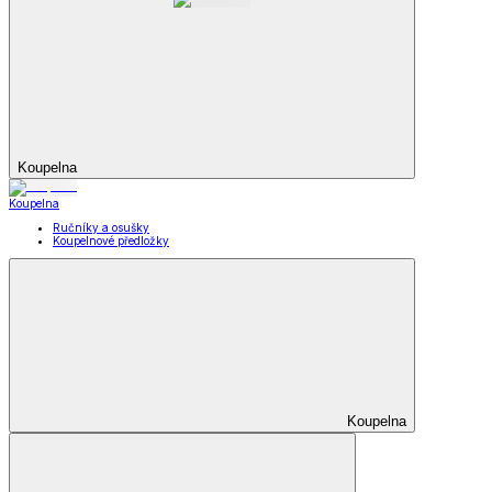
Koupelna
Koupelna
Ručníky a osušky
Koupelnové předložky
Koupelna