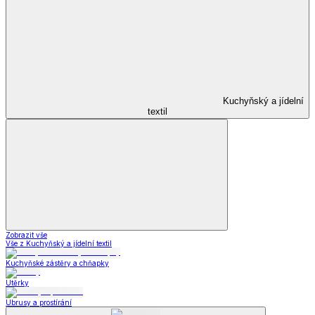
Kuchyňský a jídelní
textil
Zobrazit vše
Vše z Kuchyňský a jídelní textil
Kuchyňské zástěry a chňapky
Utěrky
Ubrusy a prostírání