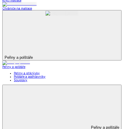
Krycí matrace
Chrániče na matrace
Peřiny a polštáře
Peřiny a polštáře
Peřiny a přikrývky
Polštáře a podhlavníky
Soupravy
Peřiny a polštáře