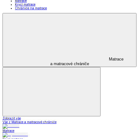
Matrace
Krycí matrace
Chrániče na matrace
Matrace
a matracové chrániče
Zobrazit vše
Vše z Matrace a matracové chrániče
Matrace