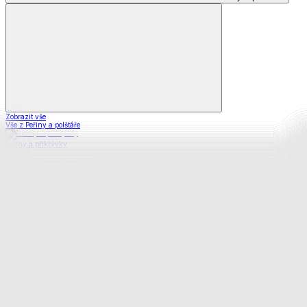
Zobrazit vše
Vše z Peřiny a polštáře
Peřiny a přikrývky
Polštáře a podhlavníky
Soupravy
Prostěradla