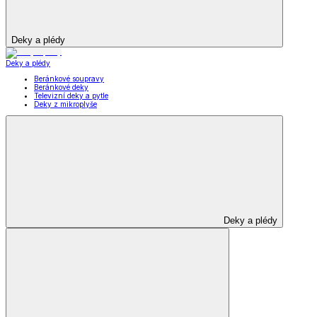
Deky a plédy
Deky a plédy
Beránkové soupravy
Beránkové deky
Televizní deky a pytle
Deky z mikroplyše
Deky a plédy