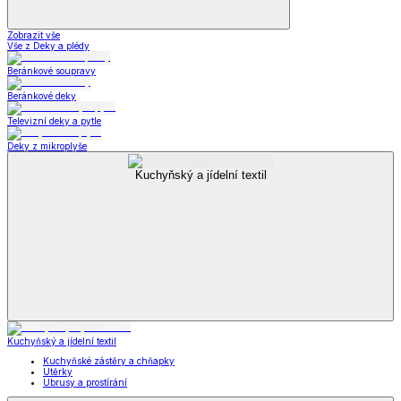
Zobrazit vše
Vše z Deky a plédy
Beránkové soupravy
Beránkové deky
Televizní deky a pytle
Deky z mikroplyše
Kuchyňský a jídelní textil
Kuchyňský a jídelní textil
Kuchyňské zástěry a chňapky
Utěrky
Ubrusy a prostírání