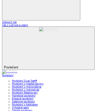
Zobrazit vše
Vše z Ložnice a spaní
Povlečení
Povlečení
Povlečení Dual Feel®
Povlečení z hladké bavlny
Povlečení z mikrovlákna
Povlečení z mikroplyše
Povlečení Matějovský
Flanelové povlečení
Krepové povlečení
Saténové povlečení
Povlečení s fototiskem
Výhodné sady
Dětské povlečení