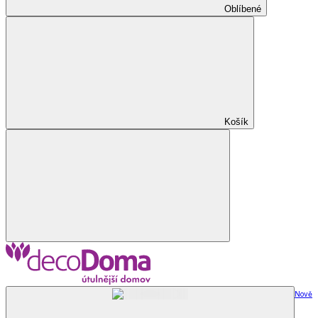
Oblíbené
Košík
Nově