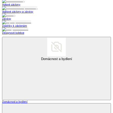
Hotové záclony
Voálové záclony a závěsy
Závěsy
Doplňky k záclonám
Designové kolekce
Domácnost a bydlení
Domácnost a bydlení