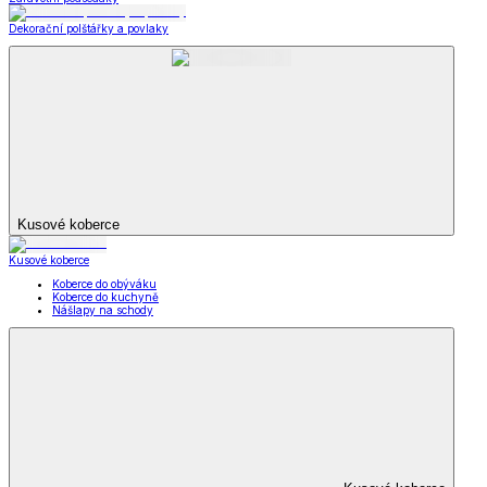
Dekorační polštářky a povlaky
Kusové koberce
Kusové koberce
Koberce do obýváku
Koberce do kuchyně
Nášlapy na schody