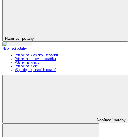
Napínací potahy
Napínací potahy
Potahy na klasickou sedačku
Potahy na rohovou sedačku
Potahy na křeslo
Potahy na židle
Výprodej napínacích potahů
Napínací potahy