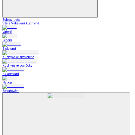
Zobrazit vše
Vše z Vybavení kuchyně
Vaření
Pečení
Stolování
Kuchyňské spotřebiče
Kuchyňské pomůcky
Skladování
Nápoje
Zavařování