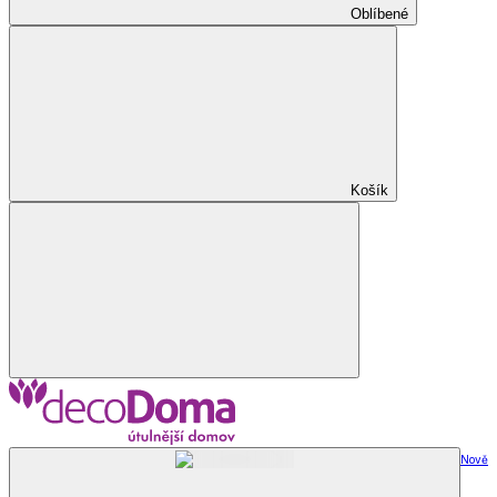
Oblíbené
Košík
Nově