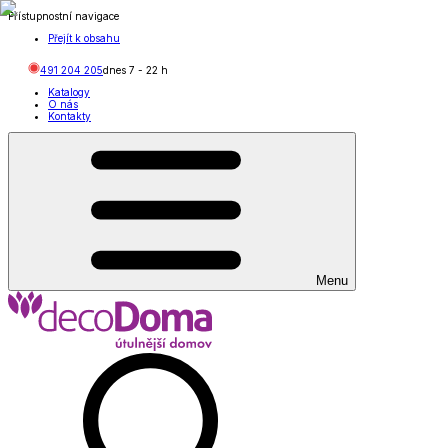
Přístupnostní navigace
Přejít k obsahu
491 204 205
dnes
7
-
22
h
Katalogy
O nás
Kontakty
Menu