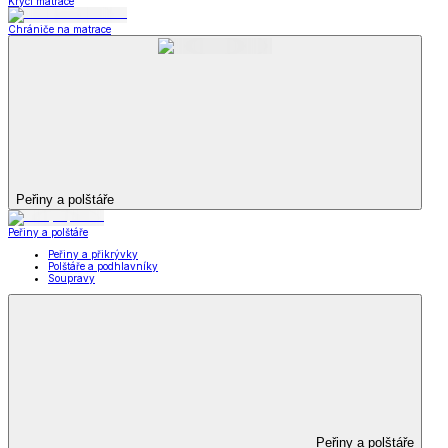
Krycí matrace
Chrániče na matrace
Peřiny a polštáře
Peřiny a polštáře
Peřiny a přikrývky
Polštáře a podhlavníky
Soupravy
Peřiny a polštáře