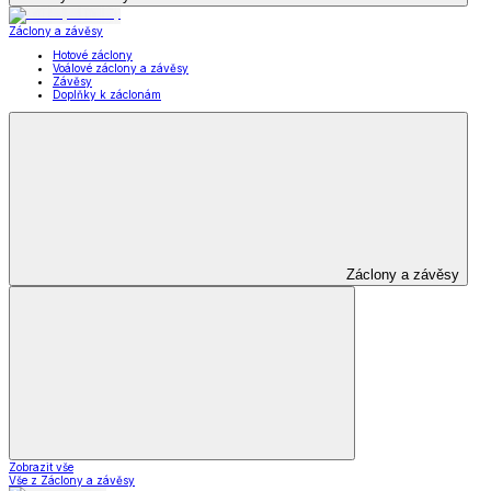
Záclony a závěsy
Hotové záclony
Voálové záclony a závěsy
Závěsy
Doplňky k záclonám
Záclony a závěsy
Zobrazit vše
Vše z Záclony a závěsy