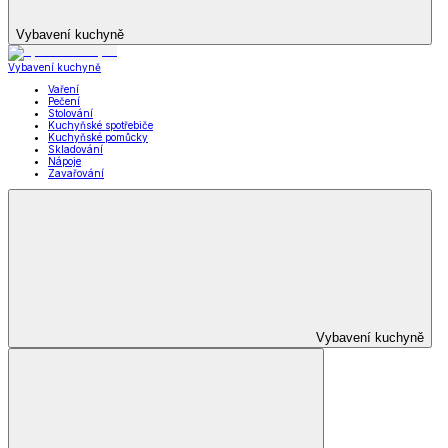
Vybavení kuchyně
Vybavení kuchyně
Vaření
Pečení
Stolování
Kuchyňské spotřebiče
Kuchyňské pomůcky
Skladování
Nápoje
Zavařování
Vybavení kuchyně