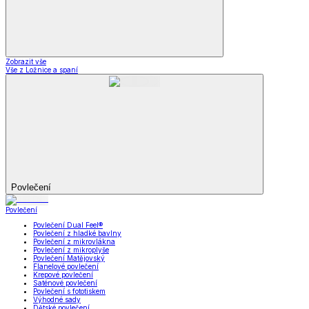
Zobrazit vše
Vše z Ložnice a spaní
Povlečení
Povlečení
Povlečení Dual Feel®
Povlečení z hladké bavlny
Povlečení z mikrovlákna
Povlečení z mikroplyše
Povlečení Matějovský
Flanelové povlečení
Krepové povlečení
Saténové povlečení
Povlečení s fototiskem
Výhodné sady
Dětské povlečení