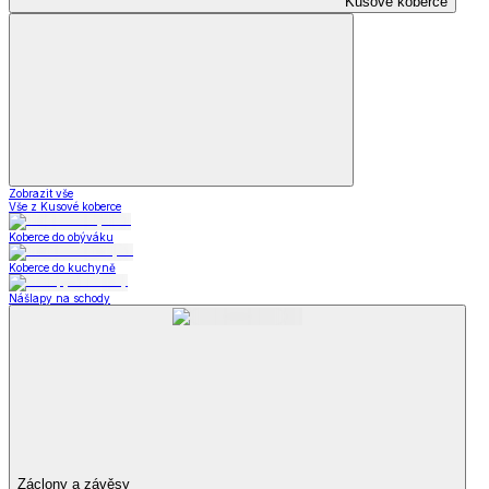
Kusové koberce
Zobrazit vše
Vše z Kusové koberce
Koberce do obýváku
Koberce do kuchyně
Nášlapy na schody
Záclony a závěsy