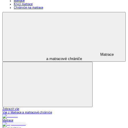
Matrace
Krycí matrace
Chrániče na matrace
Matrace
a matracové chrániče
Zobrazit vše
Vše z Matrace a matracové chrániče
Matrace