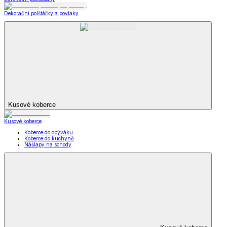
Dekorační polštářky a povlaky
Kusové koberce
Kusové koberce
Koberce do obýváku
Koberce do kuchyně
Nášlapy na schody