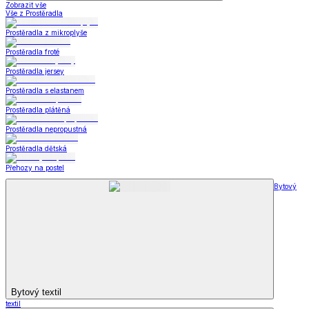
Zobrazit vše
Vše z Prostěradla
Prostěradla z mikroplyše
Prostěradla froté
Prostěradla jersey
Prostěradla s elastanem
Prostěradla plátěná
Prostěradla nepropustná
Prostěradla dětská
Přehozy na postel
Bytový
Bytový textil
textil