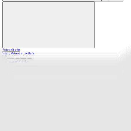
Zobrazit vše
Vše z Peřiny a polštáře
Peřiny a přikrývky
Polštáře a podhlavníky
Soupravy
Prostěradla