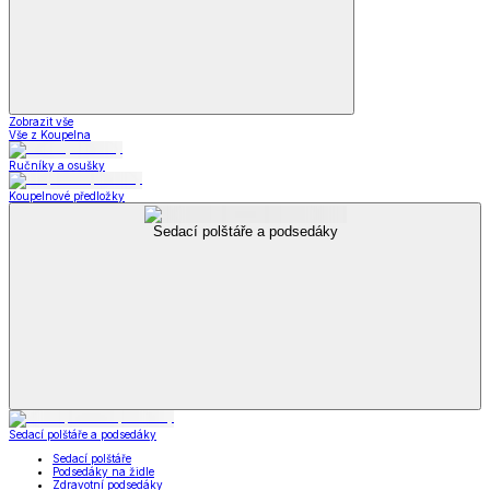
Zobrazit vše
Vše z Koupelna
Ručníky a osušky
Koupelnové předložky
Sedací polštáře a podsedáky
Sedací polštáře a podsedáky
Sedací polštáře
Podsedáky na židle
Zdravotní podsedáky