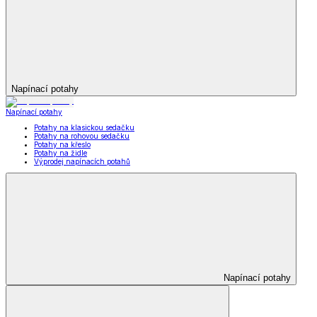
Napínací potahy
Napínací potahy
Potahy na klasickou sedačku
Potahy na rohovou sedačku
Potahy na křeslo
Potahy na židle
Výprodej napínacích potahů
Napínací potahy