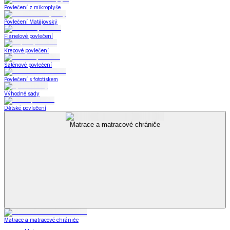
Povlečení z mikroplyše
Povlečení Matějovský
Flanelové povlečení
Krepové povlečení
Saténové povlečení
Povlečení s fototiskem
Výhodné sady
Dětské povlečení
Matrace a matracové chrániče
Matrace a matracové chrániče