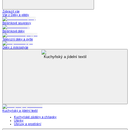
Zobrazit vše
Vše z Deky a plédy
Beránkové soupravy
Beránkové deky
Televizní deky a pytle
Deky z mikroplyše
Kuchyňský a jídelní textil
Kuchyňský a jídelní textil
Kuchyňské zástěry a chňapky
Utěrky
Ubrusy a prostírání