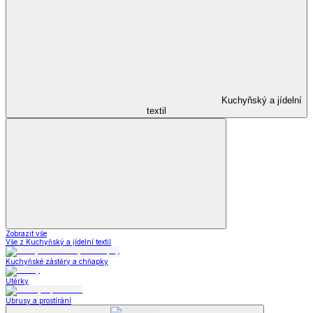
Kuchyňský a jídelní
textil
Zobrazit vše
Vše z Kuchyňský a jídelní textil
Kuchyňské zástěry a chňapky
Utěrky
Ubrusy a prostírání