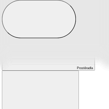
Prostěradla
Prostěradla z mikroplyše
Prostěradla froté
Prostěradla jersey
Prostěradla s elastanem
Prostěradla plátěná
Prostěradla nepropustná
Prostěradla dětská
Prostěradla