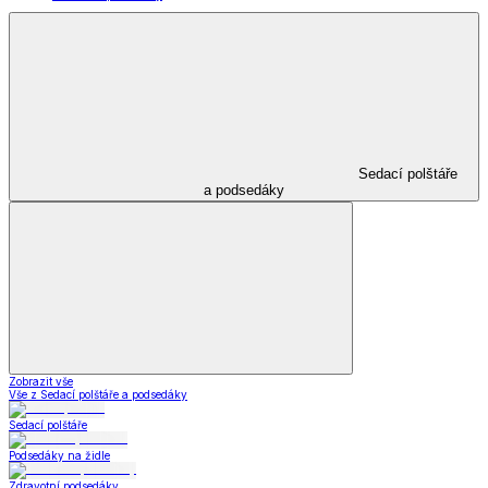
Sedací polštáře
a podsedáky
Zobrazit vše
Vše z Sedací polštáře a podsedáky
Sedací polštáře
Podsedáky na židle
Zdravotní podsedáky