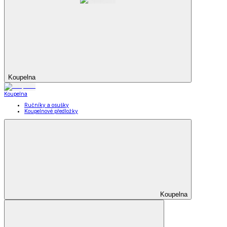
Koupelna
Koupelna
Ručníky a osušky
Koupelnové předložky
Koupelna