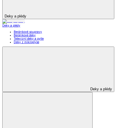
Deky a plédy
Deky a plédy
Beránkové soupravy
Beránkové deky
Televizní deky a pytle
Deky z mikroplyše
Deky a plédy