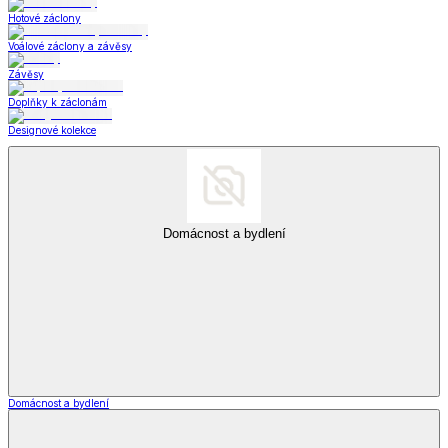
Hotové záclony
Voálové záclony a závěsy
Závěsy
Doplňky k záclonám
Designové kolekce
Domácnost a bydlení
Domácnost a bydlení