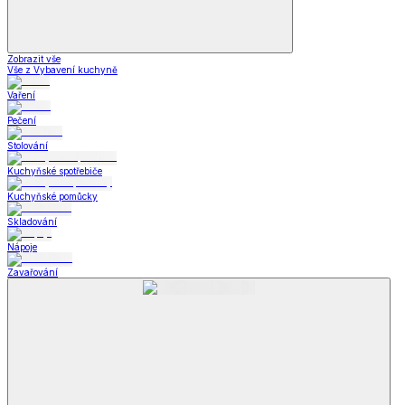
Zobrazit vše
Vše z Vybavení kuchyně
Vaření
Pečení
Stolování
Kuchyňské spotřebiče
Kuchyňské pomůcky
Skladování
Nápoje
Zavařování