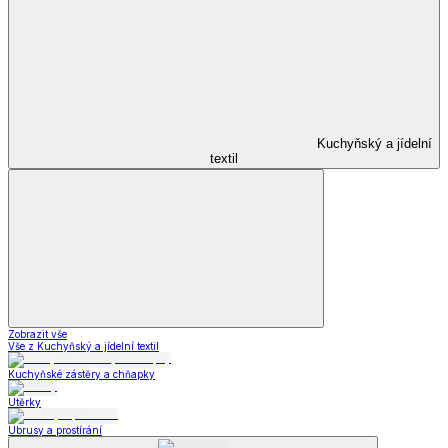
Kuchyňský a jídelní
textil
Zobrazit vše
Vše z Kuchyňský a jídelní textil
Kuchyňské zástěry a chňapky
Utěrky
Ubrusy a prostírání