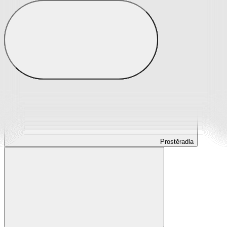
Prostěradla
Prostěradla z mikroplyše
Prostěradla froté
Prostěradla jersey
Prostěradla s elastanem
Prostěradla plátěná
Prostěradla nepropustná
Prostěradla dětská
Prostěradla