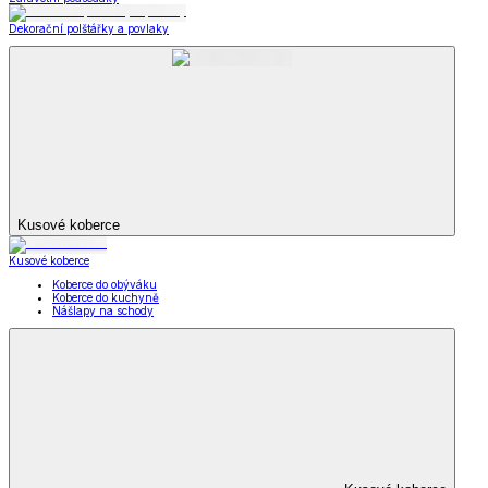
Dekorační polštářky a povlaky
Kusové koberce
Kusové koberce
Koberce do obýváku
Koberce do kuchyně
Nášlapy na schody