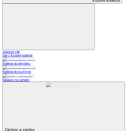
Kusové koberce
Zobrazit vše
Vše z Kusové koberce
Koberce do obýváku
Koberce do kuchyně
Nášlapy na schody
Záclony a závěsy