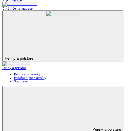
Krycí matrace
Chrániče na matrace
Peřiny a polštáře
Peřiny a polštáře
Peřiny a přikrývky
Polštáře a podhlavníky
Soupravy
Peřiny a polštáře