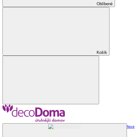
Oblíbené
Košík
Nově