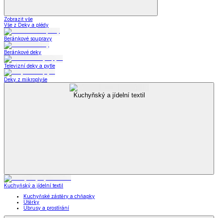
Zobrazit vše
Vše z Deky a plédy
Beránkové soupravy
Beránkové deky
Televizní deky a pytle
Deky z mikroplyše
Kuchyňský a jídelní textil
Kuchyňský a jídelní textil
Kuchyňské zástěry a chňapky
Utěrky
Ubrusy a prostírání