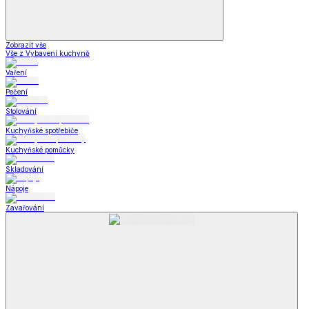
Zobrazit vše
Vše z Vybavení kuchyně
Vaření
Pečení
Stolování
Kuchyňské spotřebiče
Kuchyňské pomůcky
Skladování
Nápoje
Zavařování