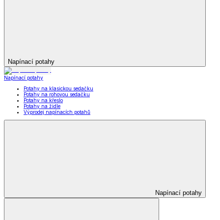
Napínací potahy
Napínací potahy
Potahy na klasickou sedačku
Potahy na rohovou sedačku
Potahy na křeslo
Potahy na židle
Výprodej napínacích potahů
Napínací potahy