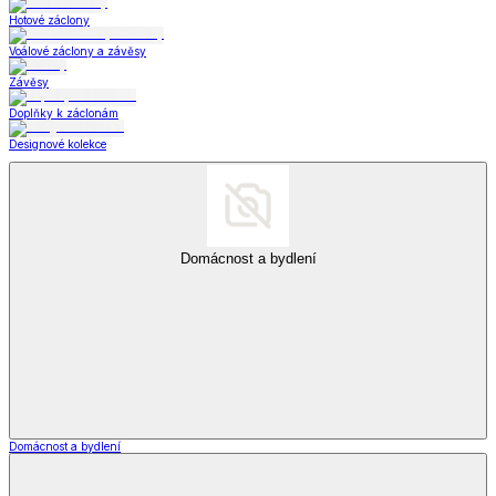
Hotové záclony
Voálové záclony a závěsy
Závěsy
Doplňky k záclonám
Designové kolekce
Domácnost a bydlení
Domácnost a bydlení