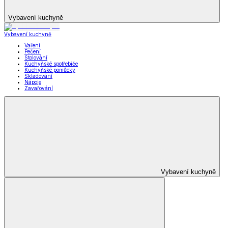
Vybavení kuchyně
Vybavení kuchyně
Vaření
Pečení
Stolování
Kuchyňské spotřebiče
Kuchyňské pomůcky
Skladování
Nápoje
Zavařování
Vybavení kuchyně