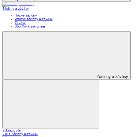
Záclony a závěsy
Hotové záclony
Voálové záclony a závěsy
Závěsy
Doplňky k záclonám
Záclony a závěsy
Zobrazit vše
Vše z Záclony a závěsy