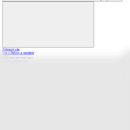
Zobrazit vše
Vše z Peřiny a polštáře
Peřiny a přikrývky
Polštáře a podhlavníky
Soupravy
Prostěradla