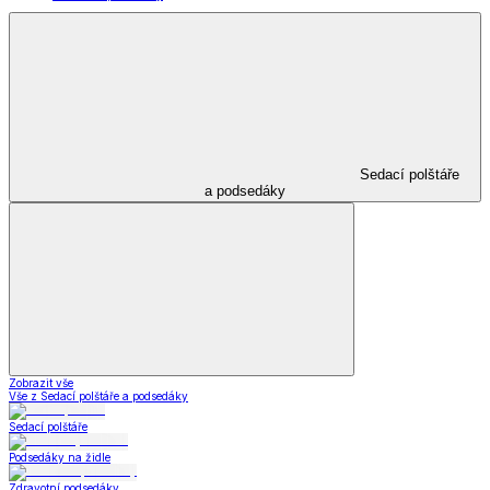
Sedací polštáře
a podsedáky
Zobrazit vše
Vše z Sedací polštáře a podsedáky
Sedací polštáře
Podsedáky na židle
Zdravotní podsedáky