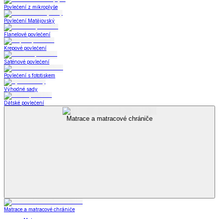
Povlečení z mikroplyše
Povlečení Matějovský
Flanelové povlečení
Krepové povlečení
Saténové povlečení
Povlečení s fototiskem
Výhodné sady
Dětské povlečení
Matrace a matracové chrániče
Matrace a matracové chrániče