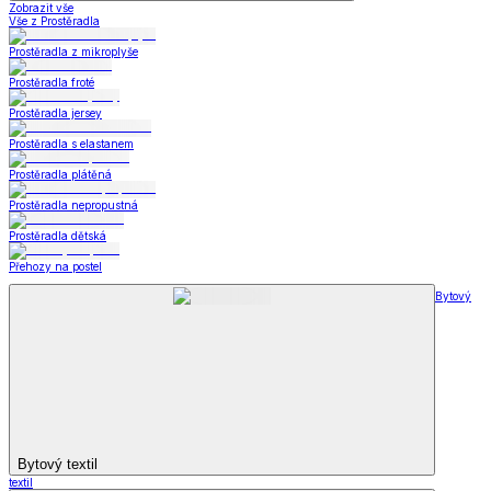
Zobrazit vše
Vše z Prostěradla
Prostěradla z mikroplyše
Prostěradla froté
Prostěradla jersey
Prostěradla s elastanem
Prostěradla plátěná
Prostěradla nepropustná
Prostěradla dětská
Přehozy na postel
Bytový
Bytový textil
textil