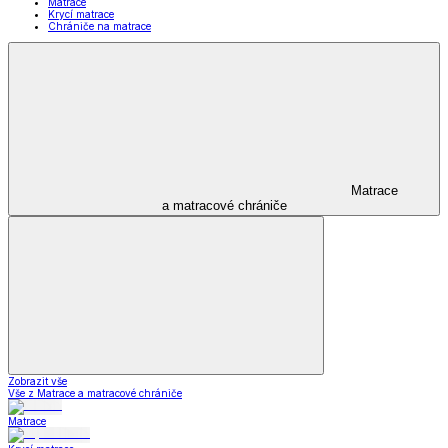
Matrace
Krycí matrace
Chrániče na matrace
Matrace
a matracové chrániče
Zobrazit vše
Vše z Matrace a matracové chrániče
Matrace