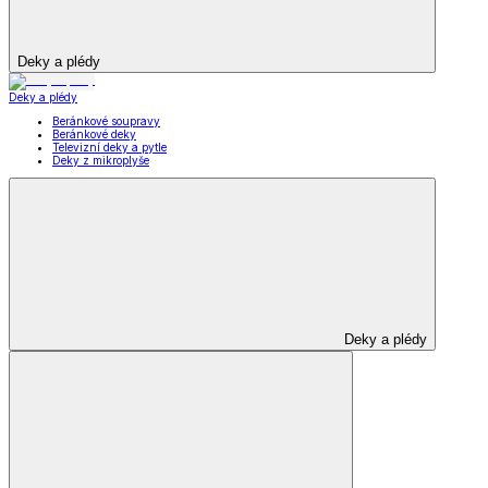
Deky a plédy
Deky a plédy
Beránkové soupravy
Beránkové deky
Televizní deky a pytle
Deky z mikroplyše
Deky a plédy