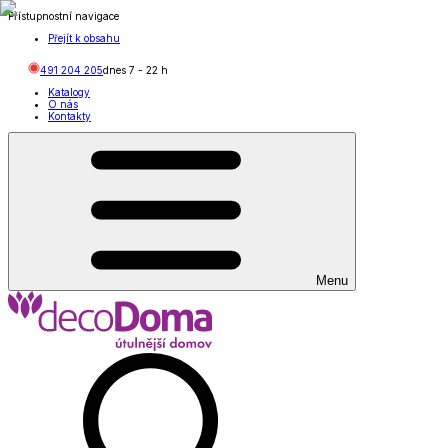
Přístupnostní navigace
Přejít k obsahu
491 204 205
dnes
7
-
22
h
Katalogy
O nás
Kontakty
Menu