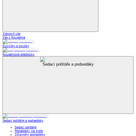
Zobrazit vše
Vše z Koupelna
Ručníky a osušky
Koupelnové předložky
Sedací polštáře a podsedáky
Sedací polštáře a podsedáky
Sedací polštáře
Podsedáky na židle
Zdravotní podsedáky