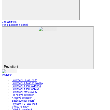
Zobrazit vše
Vše z Ložnice a spaní
Povlečení
Povlečení
Povlečení Dual Feel®
Povlečení z hladké bavlny
Povlečení z mikrovlákna
Povlečení z mikroplyše
Povlečení Matějovský
Flanelové povlečení
Krepové povlečení
Saténové povlečení
Povlečení s fototiskem
Výhodné sady
Dětské povlečení