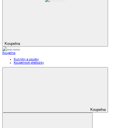
Koupelna
Koupelna
Ručníky a osušky
Koupelnové předložky
Koupelna