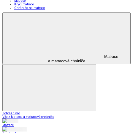
Matrace
Krycí matrace
Chrániče na matrace
Matrace
a matracové chrániče
Zobrazit vše
Vše z Matrace a matracové chrániče
Matrace