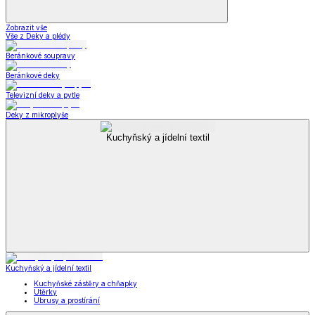
Zobrazit vše
Vše z Deky a plédy
Beránkové soupravy
Beránkové deky
Televizní deky a pytle
Deky z mikroplyše
Kuchyňský a jídelní textil
Kuchyňský a jídelní textil
Kuchyňské zástěry a chňapky
Utěrky
Ubrusy a prostírání