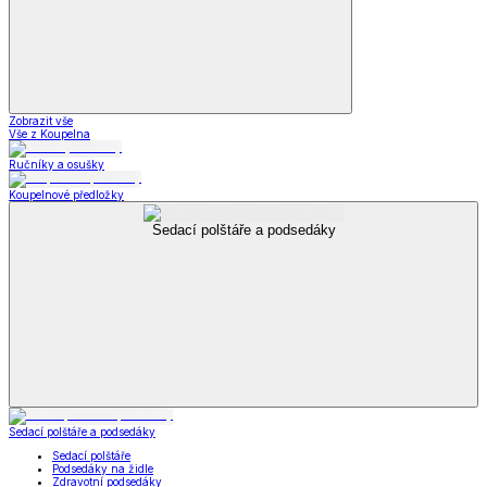
Zobrazit vše
Vše z Koupelna
Ručníky a osušky
Koupelnové předložky
Sedací polštáře a podsedáky
Sedací polštáře a podsedáky
Sedací polštáře
Podsedáky na židle
Zdravotní podsedáky