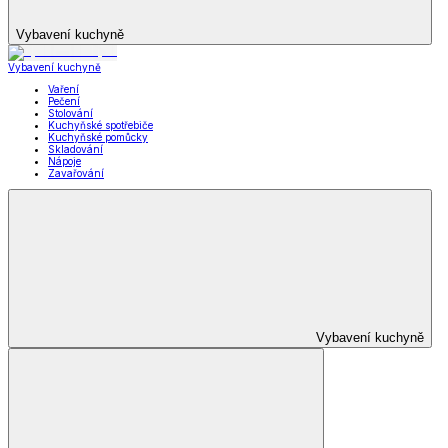
Vybavení kuchyně
Vybavení kuchyně
Vaření
Pečení
Stolování
Kuchyňské spotřebiče
Kuchyňské pomůcky
Skladování
Nápoje
Zavařování
Vybavení kuchyně