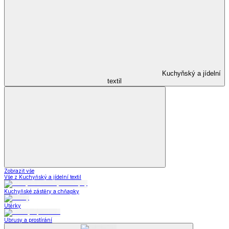
Kuchyňský a jídelní
textil
Zobrazit vše
Vše z Kuchyňský a jídelní textil
Kuchyňské zástěry a chňapky
Utěrky
Ubrusy a prostírání