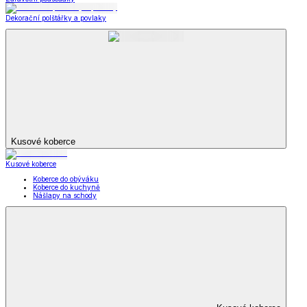
Dekorační polštářky a povlaky
Kusové koberce
Kusové koberce
Koberce do obýváku
Koberce do kuchyně
Nášlapy na schody