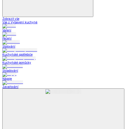
Zobrazit vše
Vše z Vybavení kuchyně
Vaření
Pečení
Stolování
Kuchyňské spotřebiče
Kuchyňské pomůcky
Skladování
Nápoje
Zavařování