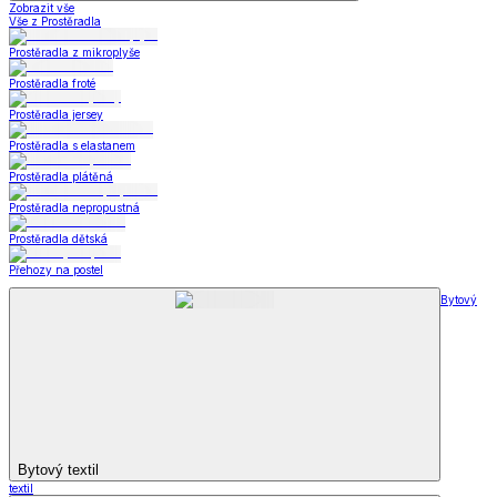
Zobrazit vše
Vše z Prostěradla
Prostěradla z mikroplyše
Prostěradla froté
Prostěradla jersey
Prostěradla s elastanem
Prostěradla plátěná
Prostěradla nepropustná
Prostěradla dětská
Přehozy na postel
Bytový
Bytový textil
textil