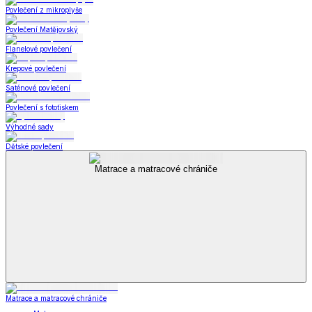
Povlečení z mikroplyše
Povlečení Matějovský
Flanelové povlečení
Krepové povlečení
Saténové povlečení
Povlečení s fototiskem
Výhodné sady
Dětské povlečení
Matrace a matracové chrániče
Matrace a matracové chrániče