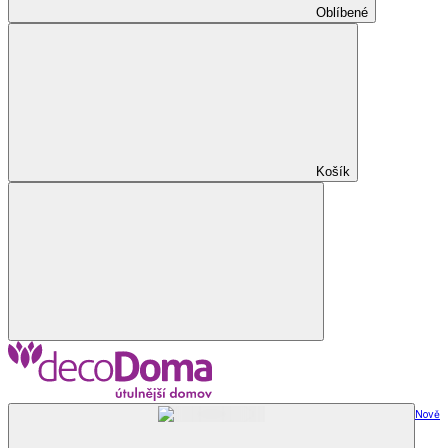
Oblíbené
Košík
Nově