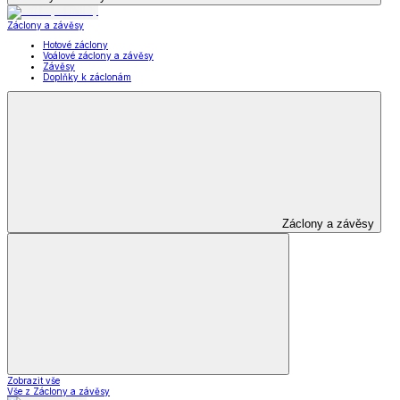
Záclony a závěsy
Hotové záclony
Voálové záclony a závěsy
Závěsy
Doplňky k záclonám
Záclony a závěsy
Zobrazit vše
Vše z Záclony a závěsy