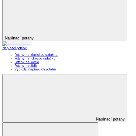
Napínací potahy
Napínací potahy
Potahy na klasickou sedačku
Potahy na rohovou sedačku
Potahy na křeslo
Potahy na židle
Výprodej napínacích potahů
Napínací potahy