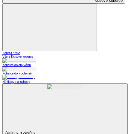
Kusové koberce
Zobrazit vše
Vše z Kusové koberce
Koberce do obýváku
Koberce do kuchyně
Nášlapy na schody
Záclony a závěsy