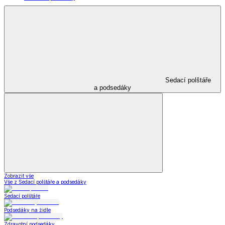
Sedací polštáře
a podsedáky
Zobrazit vše
Vše z Sedací polštáře a podsedáky
Sedací polštáře
Podsedáky na židle
Zdravotní podsedáky