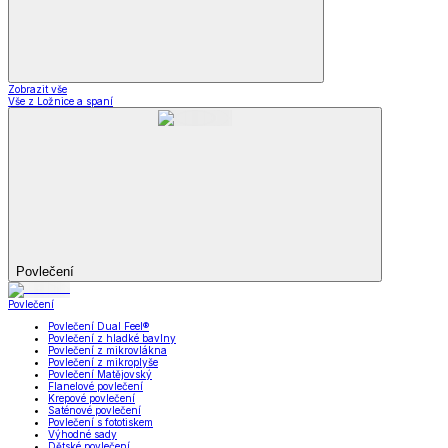
Zobrazit vše
Vše z Ložnice a spaní
Povlečení
Povlečení
Povlečení Dual Feel®
Povlečení z hladké bavlny
Povlečení z mikrovlákna
Povlečení z mikroplyše
Povlečení Matějovský
Flanelové povlečení
Krepové povlečení
Saténové povlečení
Povlečení s fototiskem
Výhodné sady
Dětské povlečení