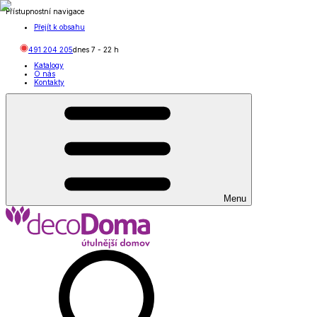
Přístupnostní navigace
Přejít k obsahu
491 204 205
dnes
7
-
22
h
Katalogy
O nás
Kontakty
Menu