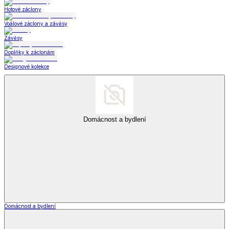
Hotové záclony
Voálové záclony a závěsy
Závěsy
Doplňky k záclonám
Designové kolekce
Domácnost a bydlení
Domácnost a bydlení