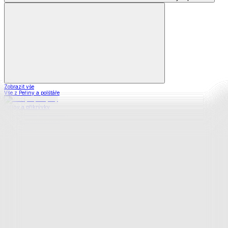
Zobrazit vše
Vše z Peřiny a polštáře
Peřiny a přikrývky
Polštáře a podhlavníky
Soupravy
Prostěradla