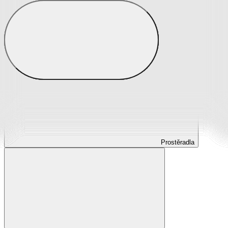
Prostěradla
Prostěradla z mikroplyše
Prostěradla froté
Prostěradla jersey
Prostěradla s elastanem
Prostěradla plátěná
Prostěradla nepropustná
Prostěradla dětská
Prostěradla