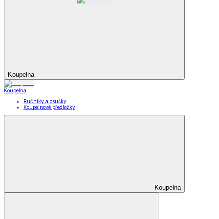
Koupelna
Koupelna
Ručníky a osušky
Koupelnové předložky
Koupelna