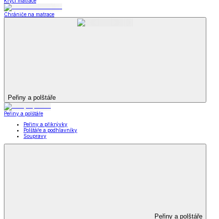
Krycí matrace
Chrániče na matrace
Peřiny a polštáře
Peřiny a polštáře
Peřiny a přikrývky
Polštáře a podhlavníky
Soupravy
Peřiny a polštáře