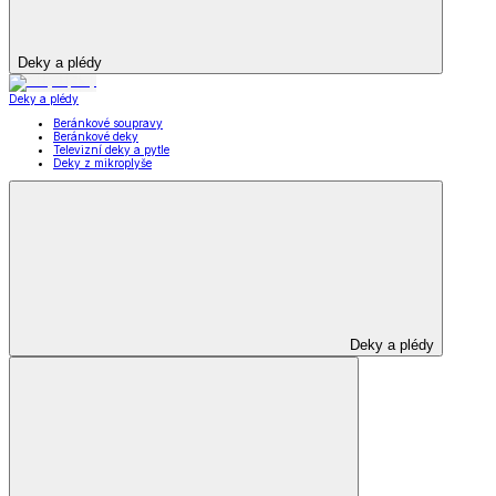
Deky a plédy
Deky a plédy
Beránkové soupravy
Beránkové deky
Televizní deky a pytle
Deky z mikroplyše
Deky a plédy