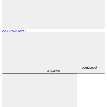
*decoDoma kolekce
Zobrazit vše
Vše z *decoDoma kolekce
Deky a povlečení Dual Feel®
Beránkové deky a soupravy dD
Ložní povlečení dD
Dekorační povlaky a polštářky dD
Prostěradla dD
Ubrusy a prostírání dD
Stylové doplňky dD