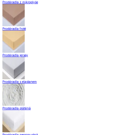
Zobrazit vše
Vše z Záclony a závěsy
Hotové záclony
Voálové záclony a závěsy
Závěsy