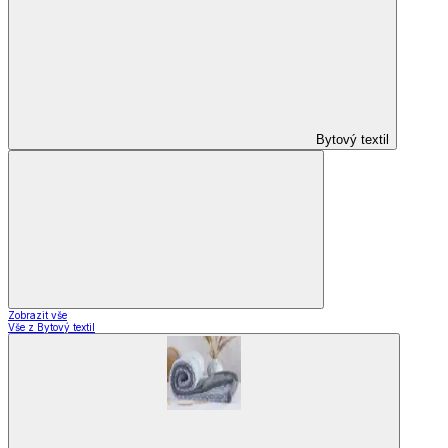
Domácnost
a bydlení
Zobrazit vše
Vše z Domácnost a bydlení