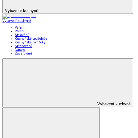
Vybavení kuchyně
Vybavení kuchyně
Vaření
Pečení
Stolování
Kuchyňské spotřebiče
Kuchyňské pomůcky
Skladování
Nápoje
Zavařování
Vybavení kuchyně