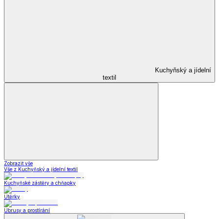
Kuchyňský a jídelní
textil
Zobrazit vše
Vše z Kuchyňský a jídelní textil
Kuchyňské zástěry a chňapky
Utěrky
Ubrusy a prostírání