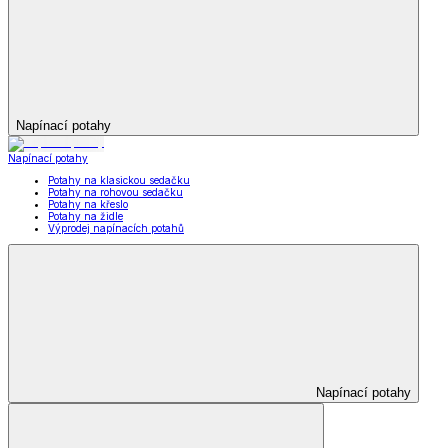
Napínací potahy
Napínací potahy
Potahy na klasickou sedačku
Potahy na rohovou sedačku
Potahy na křeslo
Potahy na židle
Výprodej napínacích potahů
Napínací potahy