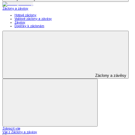
Záclony a závěsy
Hotové záclony
Voálové záclony a závěsy
Závěsy
Doplňky k záclonám
Záclony a závěsy
Zobrazit vše
Vše z Záclony a závěsy