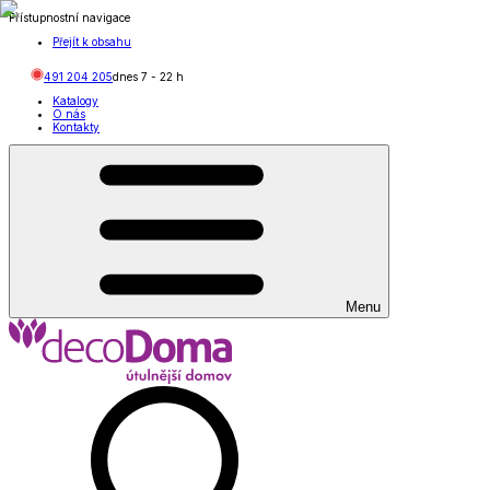
Přístupnostní navigace
Přejít k obsahu
491 204 205
dnes
7
-
22
h
Katalogy
O nás
Kontakty
Menu