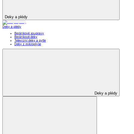
Deky a plédy
Deky a plédy
Beránkové soupravy
Beránkové deky
Televizní deky a pytle
Deky z mikroplyše
Deky a plédy