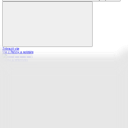
Zobrazit vše
Vše z Peřiny a polštáře
Peřiny a přikrývky
Polštáře a podhlavníky
Soupravy
Prostěradla