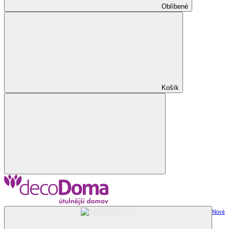
Oblíbené
Košík
Nově