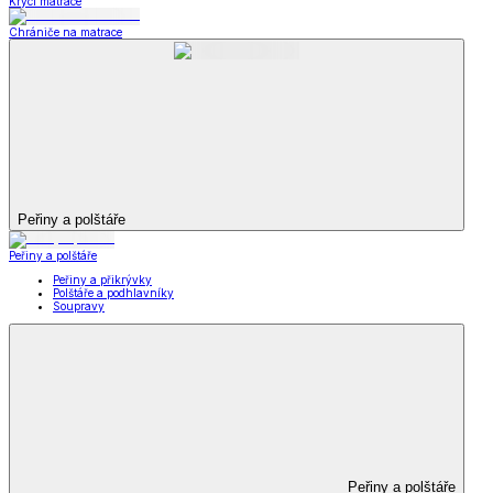
Krycí matrace
Chrániče na matrace
Peřiny a polštáře
Peřiny a polštáře
Peřiny a přikrývky
Polštáře a podhlavníky
Soupravy
Peřiny a polštáře