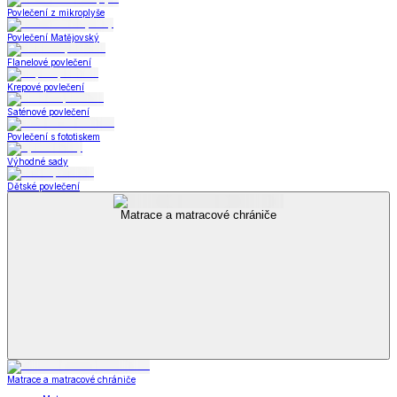
Povlečení z mikroplyše
Povlečení Matějovský
Flanelové povlečení
Krepové povlečení
Saténové povlečení
Povlečení s fototiskem
Výhodné sady
Dětské povlečení
Matrace a matracové chrániče
Matrace a matracové chrániče