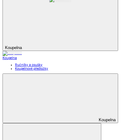
Koupelna
Koupelna
Ručníky a osušky
Koupelnové předložky
Koupelna