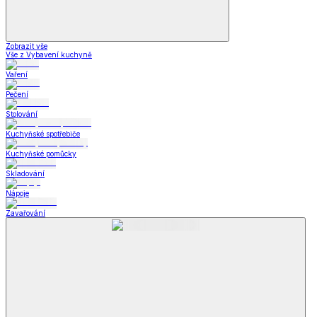
Zobrazit vše
Vše z Vybavení kuchyně
Vaření
Pečení
Stolování
Kuchyňské spotřebiče
Kuchyňské pomůcky
Skladování
Nápoje
Zavařování