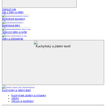
Zobrazit vše
Vše z Deky a plédy
Beránkové soupravy
Beránkové deky
Televizní deky a pytle
Deky z mikroplyše
Kuchyňský a jídelní textil
Kuchyňský a jídelní textil
Kuchyňské zástěry a chňapky
Utěrky
Ubrusy a prostírání