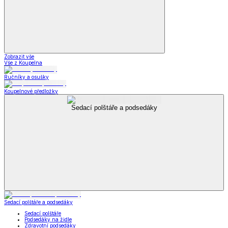
Zobrazit vše
Vše z Koupelna
Ručníky a osušky
Koupelnové předložky
Sedací polštáře a podsedáky
Sedací polštáře a podsedáky
Sedací polštáře
Podsedáky na židle
Zdravotní podsedáky