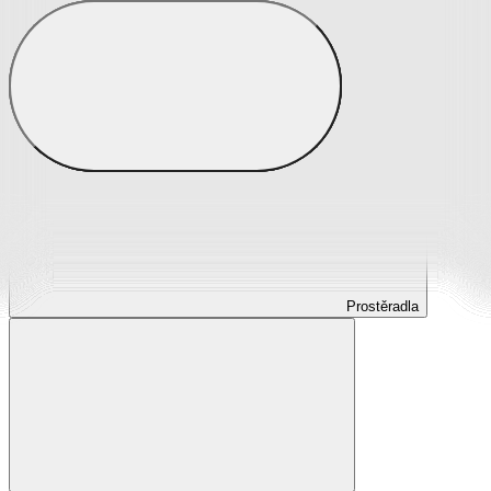
Prostěradla
Prostěradla z mikroplyše
Prostěradla froté
Prostěradla jersey
Prostěradla s elastanem
Prostěradla plátěná
Prostěradla nepropustná
Prostěradla dětská
Prostěradla