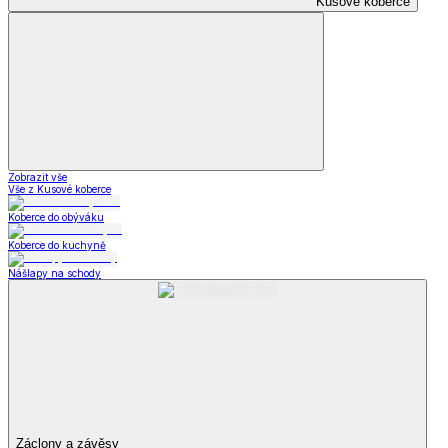
Kusové koberce
Zobrazit vše
Vše z Kusové koberce
Koberce do obýváku
Koberce do kuchyně
Nášlapy na schody
Záclony a závěsy