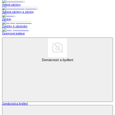
Hotové záclony
Voálové záclony a závěsy
Závěsy
Doplňky k záclonám
Designové kolekce
Domácnost a bydlení
Domácnost a bydlení