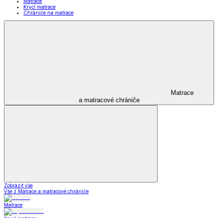
Matrace
Krycí matrace
Chrániče na matrace
Matrace
a matracové chrániče
Zobrazit vše
Vše z Matrace a matracové chrániče
Matrace