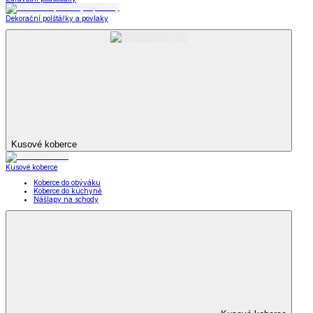
Dekorační polštářky a povlaky
Kusové koberce
Kusové koberce
Koberce do obýváku
Koberce do kuchyně
Nášlapy na schody