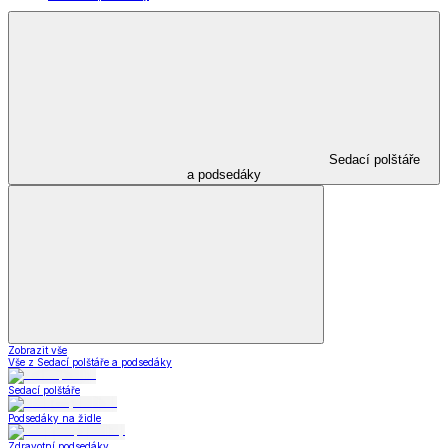
Sedací polštáře
a podsedáky
Zobrazit vše
Vše z Sedací polštáře a podsedáky
Sedací polštáře
Podsedáky na židle
Zdravotní podsedáky