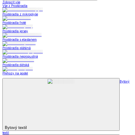
Zobrazit vše
Vše z Prostěradla
Prostěradla z mikroplyše
Prostěradla froté
Prostěradla jersey
Prostěradla s elastanem
Prostěradla plátěná
Prostěradla nepropustná
Prostěradla dětská
Přehozy na postel
Bytový
Bytový textil
textil