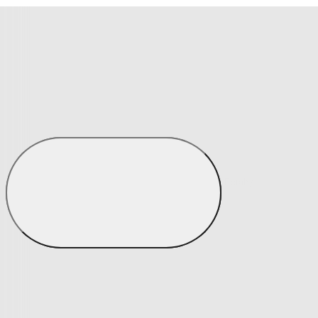
Prostěradla
Zobrazit vše
Vše z Prostěradla
Prostěradla z mikroplyše
Prostěradla froté
Prostěradla jersey
Prostěradla s elastanem
Prostěradla plátěná
Prostěradla nepropustná
Prostěradla dětská
Přehozy na postel
Bytový text