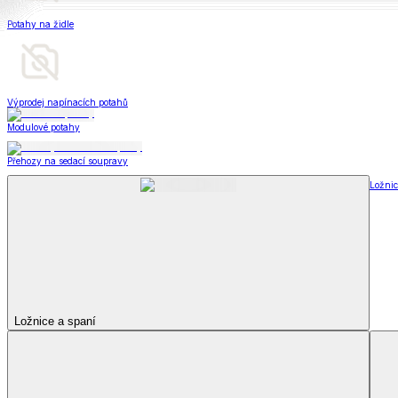
Televizní deky a pytle
Deky z mikroplyše
Deky a plédy
Zobrazit vše
Vše z Deky a plédy
Beránkové soupravy
Beránkové deky
Televizní deky a pytle
Deky z mikroplyše