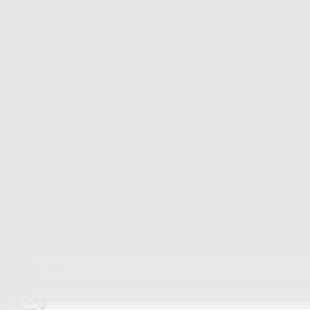
Bytový textil
Bytový textil
Zobrazit vše
Vše z Bytový textil
Deky a plédy
Deky a plédy
Beránkové soupravy
Beránkové deky