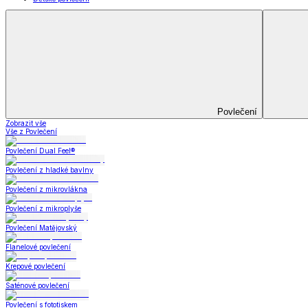
Koupelna
Koupelna
Ručníky a osušky
Koupelnové předložky
Koupelna
Zobrazit vše
Vše z Koupelna
Ručníky a osušky
Koupelnové předložky