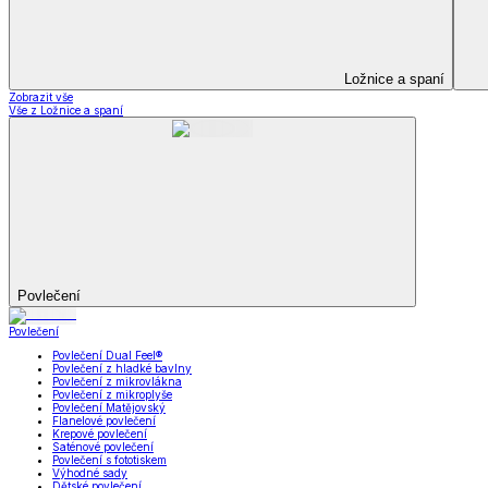
Kuchyňský a jídelní textil
Kuchyňský a jídelní textil
Kuchyňské zástěry a chňapky
Utěrky
Ubrusy a prostírání
Kuchyňský a jídelní tex
Zobrazit vše
Vše z Kuchyňský a jídelní textil
Kuchyňské zástěry a chňapky
Utěrky
Ubrusy a prostírání