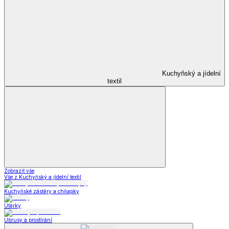
Kuchyňský a jídelní
textil
Zobrazit vše
Vše z Kuchyňský a jídelní textil
Kuchyňské zástěry a chňapky
Utěrky
Ubrusy a prostírání