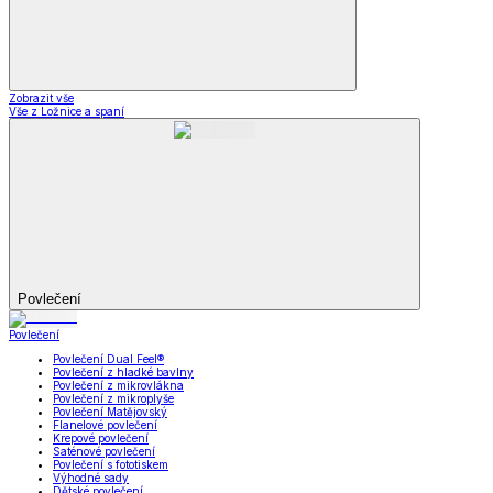
Zobrazit vše
Vše z Ložnice a spaní
Povlečení
Povlečení
Povlečení Dual Feel®
Povlečení z hladké bavlny
Povlečení z mikrovlákna
Povlečení z mikroplyše
Povlečení Matějovský
Flanelové povlečení
Krepové povlečení
Saténové povlečení
Povlečení s fototiskem
Výhodné sady
Dětské povlečení