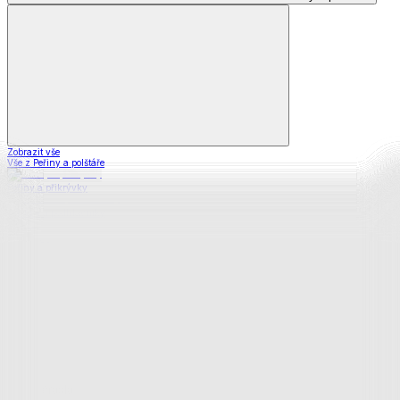
Zobrazit vše
Vše z Peřiny a polštáře
Peřiny a přikrývky
Polštáře a podhlavníky
Soupravy
Prostěradla