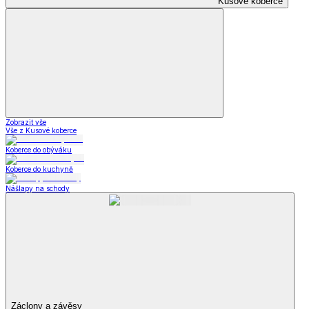
Kusové koberce
Zobrazit vše
Vše z Kusové koberce
Koberce do obýváku
Koberce do kuchyně
Nášlapy na schody
Záclony a závěsy