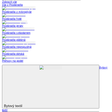
Zobrazit vše
Vše z Prostěradla
Prostěradla z mikroplyše
Prostěradla froté
Prostěradla jersey
Prostěradla s elastanem
Prostěradla plátěná
Prostěradla nepropustná
Prostěradla dětská
Přehozy na postel
Bytový
Bytový textil
textil