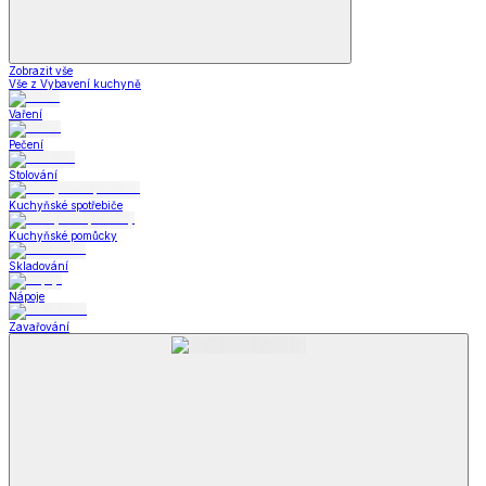
Zobrazit vše
Vše z Vybavení kuchyně
Vaření
Pečení
Stolování
Kuchyňské spotřebiče
Kuchyňské pomůcky
Skladování
Nápoje
Zavařování