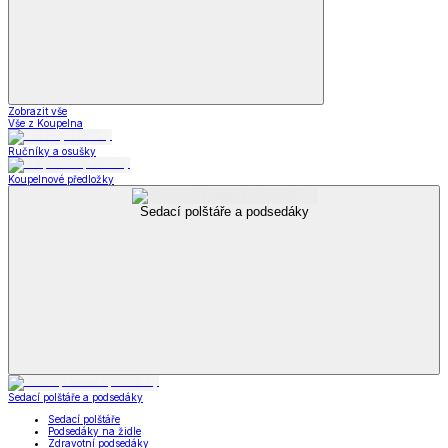
Zobrazit vše
Vše z Koupelna
Ručníky a osušky
Koupelnové předložky
Sedací polštáře a podsedáky
Sedací polštáře a podsedáky
Sedací polštáře
Podsedáky na židle
Zdravotní podsedáky