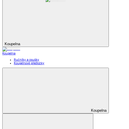
Koupelna
Koupelna
Ručníky a osušky
Koupelnové předložky
Koupelna