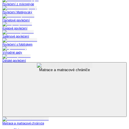
Povlečení z mikroplyše
Povlečení Matějovský
Flanelové povlečení
Krepové povlečení
Saténové povlečení
Povlečení s fototiskem
Výhodné sady
Dětské povlečení
Matrace a matracové chrániče
Matrace a matracové chrániče