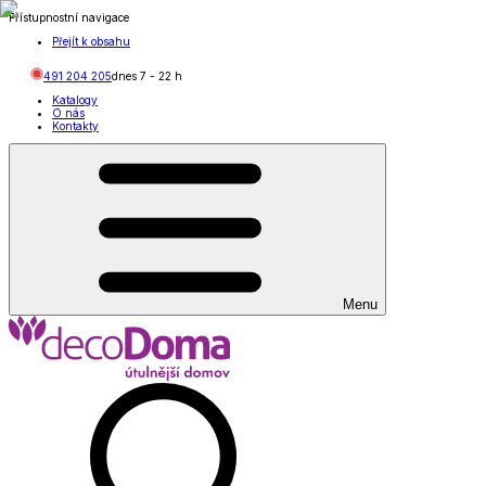
Přístupnostní navigace
Přejít k obsahu
491 204 205
dnes
7
-
22
h
Katalogy
O nás
Kontakty
Menu