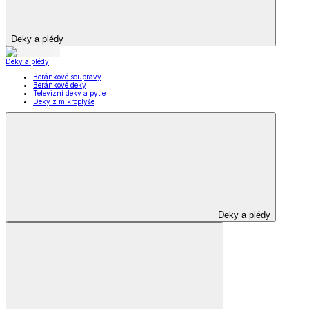
Deky a plédy
Deky a plédy
Beránkové soupravy
Beránkové deky
Televizní deky a pytle
Deky z mikroplyše
Deky a plédy