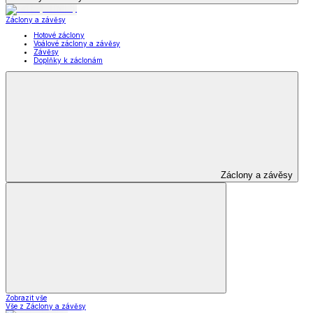
Záclony a závěsy
Hotové záclony
Voálové záclony a závěsy
Závěsy
Doplňky k záclonám
Záclony a závěsy
Zobrazit vše
Vše z Záclony a závěsy