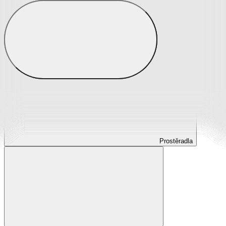
Prostěradla
Prostěradla z mikroplyše
Prostěradla froté
Prostěradla jersey
Prostěradla s elastanem
Prostěradla plátěná
Prostěradla nepropustná
Prostěradla dětská
Prostěradla