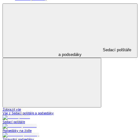
Sedací polštáře
a podsedáky
Zobrazit vše
Vše z Sedací polštáře a podsedáky
Sedací polštáře
Podsedáky na židle
Zdravotní podsedáky