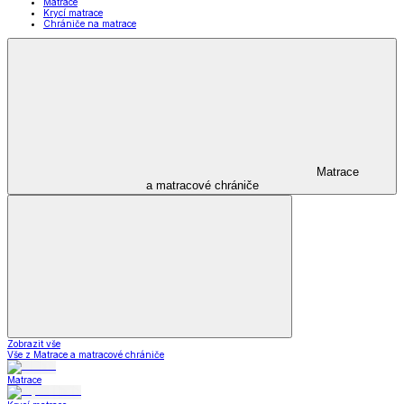
Matrace
Krycí matrace
Chrániče na matrace
Matrace
a matracové chrániče
Zobrazit vše
Vše z Matrace a matracové chrániče
Matrace