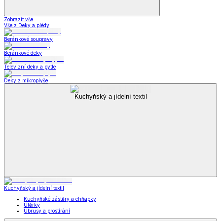
Zobrazit vše
Vše z Deky a plédy
Beránkové soupravy
Beránkové deky
Televizní deky a pytle
Deky z mikroplyše
Kuchyňský a jídelní textil
Kuchyňský a jídelní textil
Kuchyňské zástěry a chňapky
Utěrky
Ubrusy a prostírání