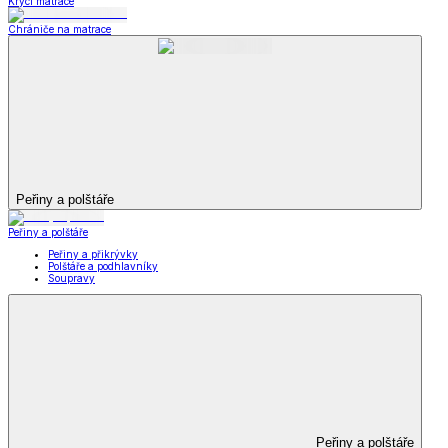
Krycí matrace
Chrániče na matrace
Peřiny a polštáře
Peřiny a polštáře
Peřiny a přikrývky
Polštáře a podhlavníky
Soupravy
Peřiny a polštáře