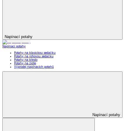
Napínací potahy
Napínací potahy
Potahy na klasickou sedačku
Potahy na rohovou sedačku
Potahy na křeslo
Potahy na židle
Výprodej napínacích potahů
Napínací potahy