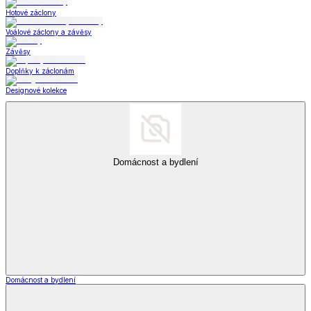
Hotové záclony
Voálové záclony a závěsy
Závěsy
Doplňky k záclonám
Designové kolekce
Domácnost a bydlení
Domácnost a bydlení