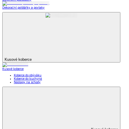
Dekorační polštářky a povlaky
Kusové koberce
Kusové koberce
Koberce do obýváku
Koberce do kuchyně
Nášlapy na schody