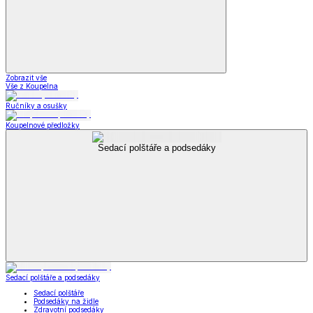
Zobrazit vše
Vše z Koupelna
Ručníky a osušky
Koupelnové předložky
Sedací polštáře a podsedáky
Sedací polštáře a podsedáky
Sedací polštáře
Podsedáky na židle
Zdravotní podsedáky