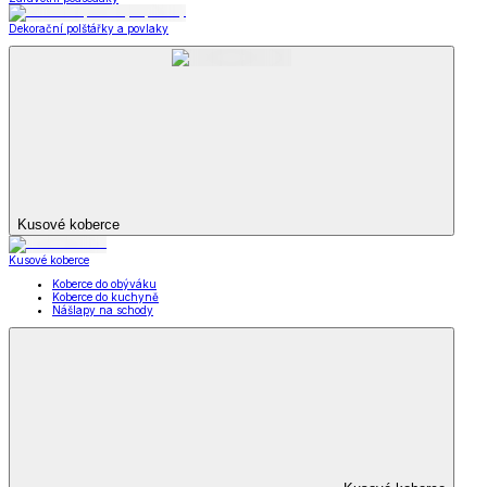
Dekorační polštářky a povlaky
Kusové koberce
Kusové koberce
Koberce do obýváku
Koberce do kuchyně
Nášlapy na schody