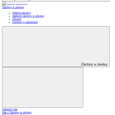
Záclony a závěsy
Hotové záclony
Voálové záclony a závěsy
Závěsy
Doplňky k záclonám
Záclony a závěsy
Zobrazit vše
Vše z Záclony a závěsy