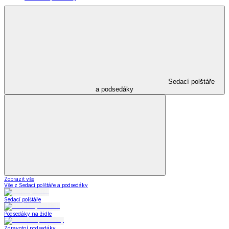
Sedací polštáře
a podsedáky
Zobrazit vše
Vše z Sedací polštáře a podsedáky
Sedací polštáře
Podsedáky na židle
Zdravotní podsedáky