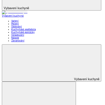
Vybavení kuchyně
Vybavení kuchyně
Vaření
Pečení
Stolování
Kuchyňské spotřebiče
Kuchyňské pomůcky
Skladování
Nápoje
Zavařování
Vybavení kuchyně