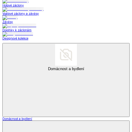
Hotové záclony
Voálové záclony a závěsy
Závěsy
Doplňky k záclonám
Designové kolekce
Domácnost a bydlení
Domácnost a bydlení