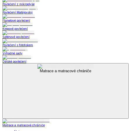
Povlečení z mikroplyše
Povlečení Matějovský
Flanelové povlečení
Krepové povlečení
Saténové povlečení
Povlečení s fototiskem
Výhodné sady
Dětské povlečení
Matrace a matracové chrániče
Matrace a matracové chrániče