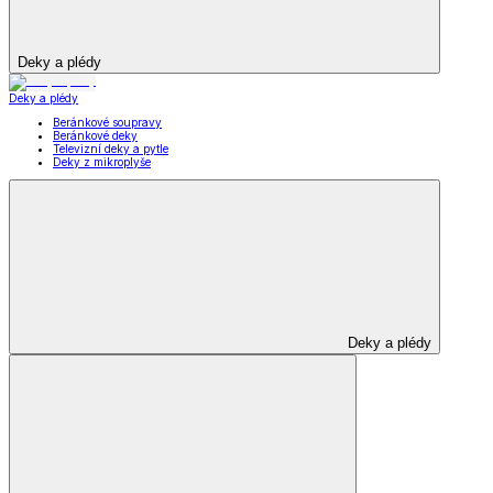
Deky a plédy
Deky a plédy
Beránkové soupravy
Beránkové deky
Televizní deky a pytle
Deky z mikroplyše
Deky a plédy