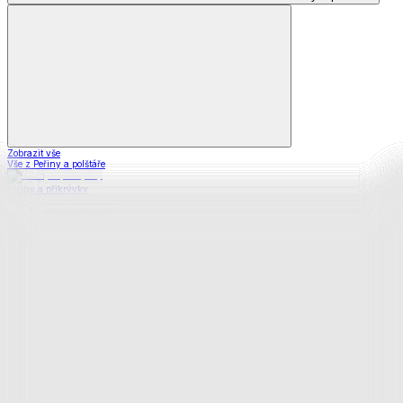
Zobrazit vše
Vše z Peřiny a polštáře
Peřiny a přikrývky
Polštáře a podhlavníky
Soupravy
Prostěradla