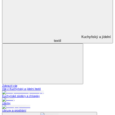
Kuchyňský a jídelní
textil
Zobrazit vše
Vše z Kuchyňský a jídelní textil
Kuchyňské zástěry a chňapky
Utěrky
Ubrusy a prostírání