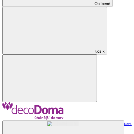
Oblíbené
Košík
Nově