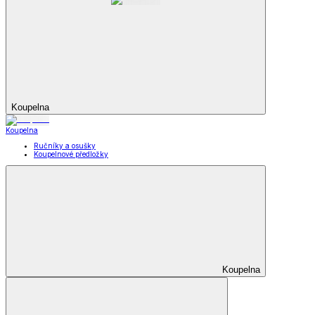
Koupelna
Koupelna
Ručníky a osušky
Koupelnové předložky
Koupelna