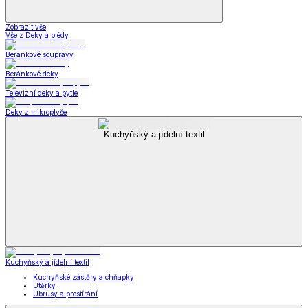
Zobrazit vše
Vše z Deky a plédy
Beránkové soupravy
Beránkové deky
Televizní deky a pytle
Deky z mikroplyše
Kuchyňský a jídelní textil
Kuchyňský a jídelní textil
Kuchyňské zástěry a chňapky
Utěrky
Ubrusy a prostírání