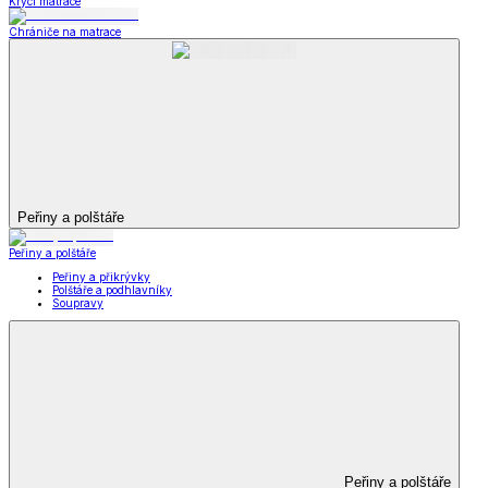
Krycí matrace
Chrániče na matrace
Peřiny a polštáře
Peřiny a polštáře
Peřiny a přikrývky
Polštáře a podhlavníky
Soupravy
Peřiny a polštáře