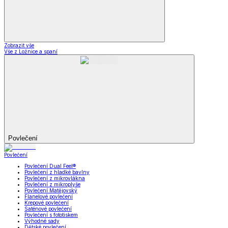
Zobrazit vše
Vše z Ložnice a spaní
Povlečení
Povlečení
Povlečení Dual Feel®
Povlečení z hladké bavlny
Povlečení z mikrovlákna
Povlečení z mikroplyše
Povlečení Matějovský
Flanelové povlečení
Krepové povlečení
Saténové povlečení
Povlečení s fototiskem
Výhodné sady
Dětské povlečení