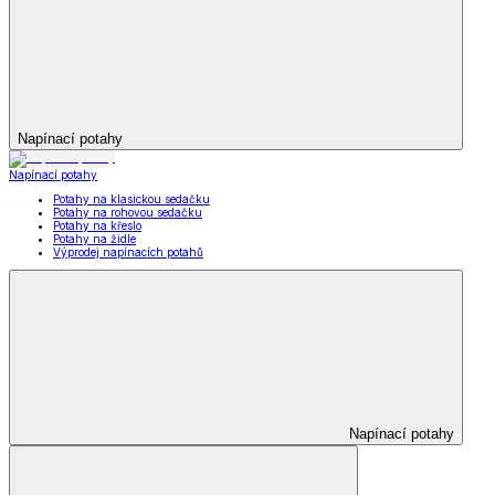
Napínací potahy
Napínací potahy
Potahy na klasickou sedačku
Potahy na rohovou sedačku
Potahy na křeslo
Potahy na židle
Výprodej napínacích potahů
Napínací potahy