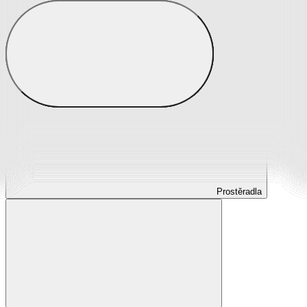
Prostěradla
Prostěradla z mikroplyše
Prostěradla froté
Prostěradla jersey
Prostěradla s elastanem
Prostěradla plátěná
Prostěradla nepropustná
Prostěradla dětská
Prostěradla