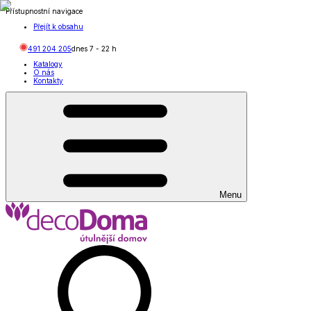
Přístupnostní navigace
Přejít k obsahu
491 204 205
dnes
7
-
22
h
Katalogy
O nás
Kontakty
Menu