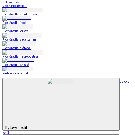
Zobrazit vše
Vše z Prostěradla
Prostěradla z mikroplyše
Prostěradla froté
Prostěradla jersey
Prostěradla s elastanem
Prostěradla plátěná
Prostěradla nepropustná
Prostěradla dětská
Přehozy na postel
Bytový
Bytový textil
textil