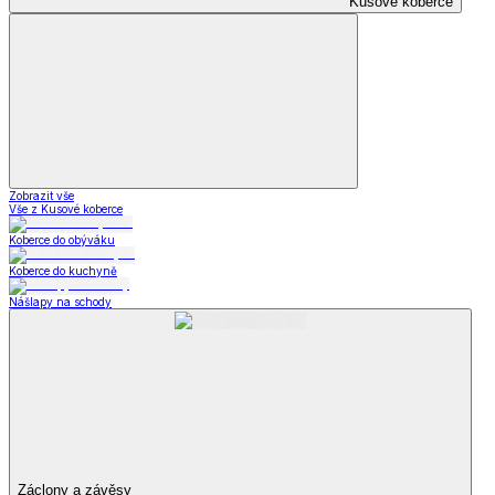
Kusové koberce
Zobrazit vše
Vše z Kusové koberce
Koberce do obýváku
Koberce do kuchyně
Nášlapy na schody
Záclony a závěsy