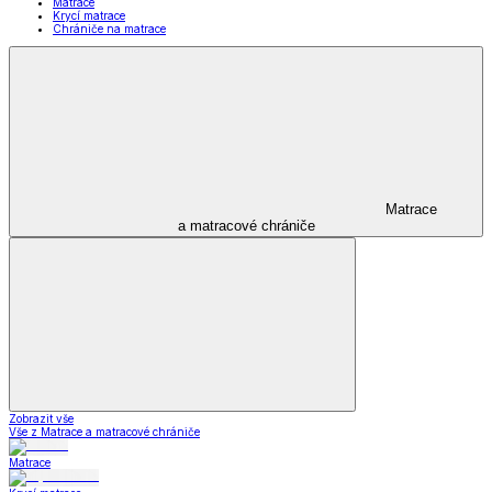
Matrace
Krycí matrace
Chrániče na matrace
Matrace
a matracové chrániče
Zobrazit vše
Vše z Matrace a matracové chrániče
Matrace