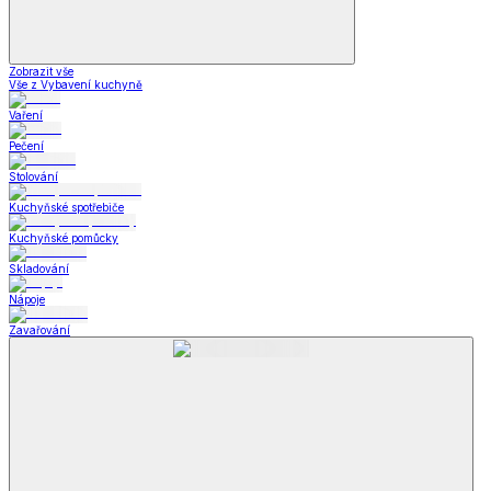
Zobrazit vše
Vše z Vybavení kuchyně
Vaření
Pečení
Stolování
Kuchyňské spotřebiče
Kuchyňské pomůcky
Skladování
Nápoje
Zavařování