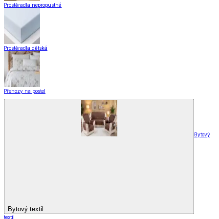
Doplňky k záclonám
Designové kolekce
Domácnost a bydlení
Domácnost a bydlení