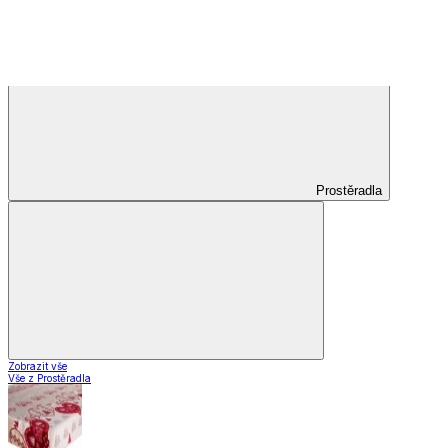
Záclony a závěsy
Záclony a závěsy
Hotové záclony
Voálové záclony a závěsy
Závěsy
Doplňky k záclonám
Záclony a závěsy