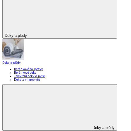
Vybavení kuchyně
Vybavení kuchyně
Vaření
Pečení
Stolování
Kuchyňské spotřebiče
Kuchyňské pomůcky
Skladování
Nápoje
Zavařování
Vybavení kuchyně