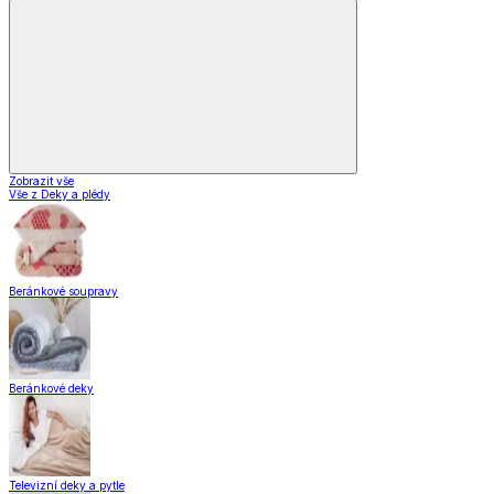
Zobrazit vše
Vše z Vybavení kuchyně
Vaření
Pečení
Stolování