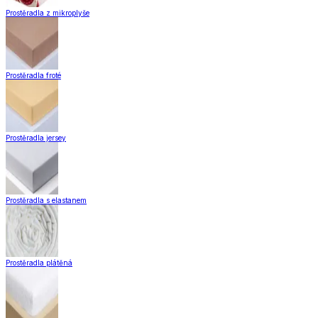
Zobrazit vše
Vše z Záclony a závěsy
Hotové záclony
Voálové záclony a závěsy
Závěsy