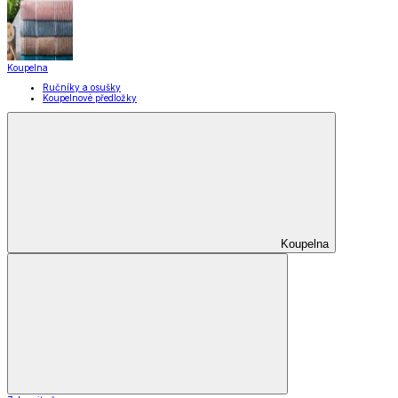
Pomůcky pro úklid a čištění
Praní a žehlení
Drobné opravy
Úložné boxy a vakuové pytle
EkoDrogerie