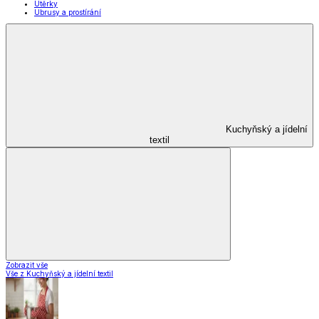
Domácnost a úklid
Domácnost a úklid
Praktičtí pomocníci
Pomůcky pro úklid a čištění
Praní a žehlení
Drobné opravy
Úložné boxy a vakuové pytle
EkoDrogerie
Pro mazlíčky
Zábava a volný čas
Pro děti