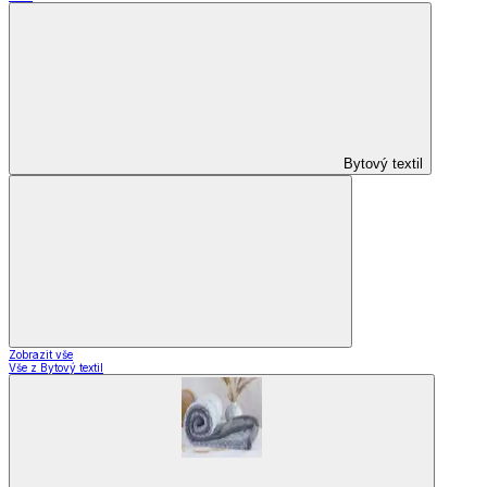
Domácnost
a bydlení
Zobrazit vše
Vše z Domácnost a bydlení