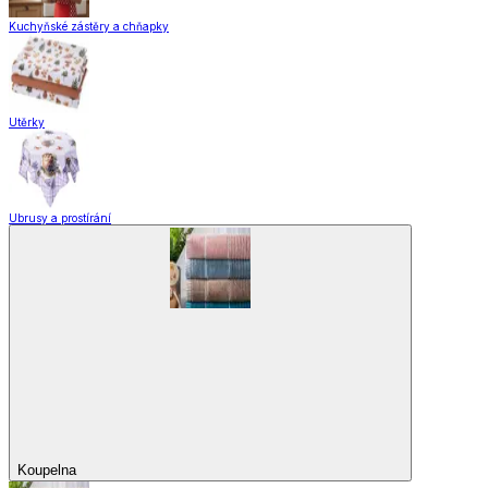
Domácnost a úklid
Zobrazit vše
Vše z Domácnost a úklid
Praktičtí pomocníci