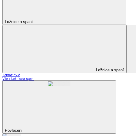
Kuchyňský a jídelní textil
Kuchyňský a jídelní textil
Kuchyňské zástěry a chňapky
Utěrky
Ubrusy a prostírání
Kuchyňský a jídelní tex
Zobrazit vše
Vše z Kuchyňský a jídelní textil
Kuchyňské zástěry a chňapky
Utěrky
Ubrusy a prostírání