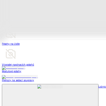
Televizní deky a pytle
Deky z mikroplyše
Deky a plédy
Zobrazit vše
Vše z Deky a plédy
Beránkové soupravy
Beránkové deky
Televizní deky a pytle
Deky z mikroplyše