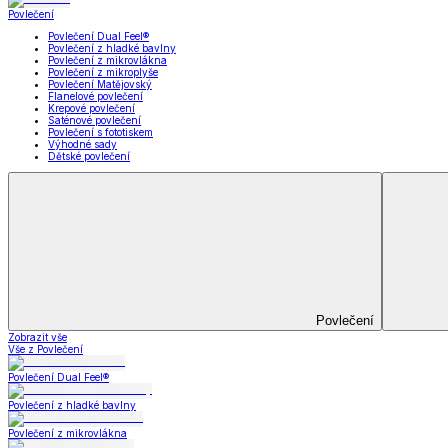
Koupelna
Koupelna
Ručníky a osušky
Koupelnové předložky
Koupelna
Zobrazit vše
Vše z Koupelna
Ručníky a osušky
Koupelnové předložky