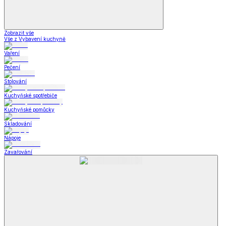
Zobrazit vše
Vše z Vybavení kuchyně
Vaření
Pečení
Stolování
Kuchyňské spotřebiče
Kuchyňské pomůcky
Skladování
Nápoje
Zavařování