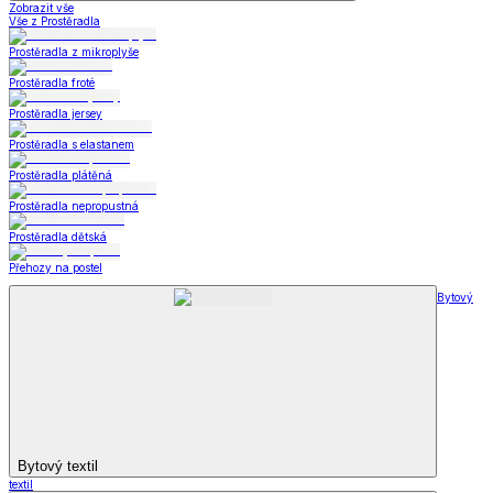
Zobrazit vše
Vše z Prostěradla
Prostěradla z mikroplyše
Prostěradla froté
Prostěradla jersey
Prostěradla s elastanem
Prostěradla plátěná
Prostěradla nepropustná
Prostěradla dětská
Přehozy na postel
Bytový
Bytový textil
textil