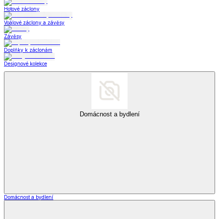
Hotové záclony
Voálové záclony a závěsy
Závěsy
Doplňky k záclonám
Designové kolekce
Domácnost a bydlení
Domácnost a bydlení