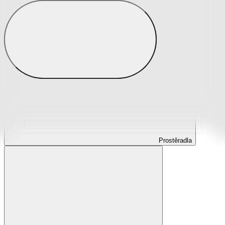
Prostěradla
Prostěradla z mikroplyše
Prostěradla froté
Prostěradla jersey
Prostěradla s elastanem
Prostěradla plátěná
Prostěradla nepropustná
Prostěradla dětská
Prostěradla