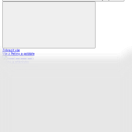
Zobrazit vše
Vše z Peřiny a polštáře
Peřiny a přikrývky
Polštáře a podhlavníky
Soupravy
Prostěradla