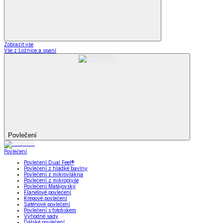
Zobrazit vše
Vše z Ložnice a spaní
Povlečení
Povlečení
Povlečení Dual Feel®
Povlečení z hladké bavlny
Povlečení z mikrovlákna
Povlečení z mikroplyše
Povlečení Matějovský
Flanelové povlečení
Krepové povlečení
Saténové povlečení
Povlečení s fototiskem
Výhodné sady
Dětské povlečení