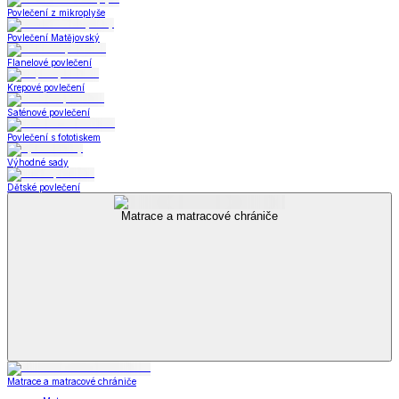
Povlečení z mikroplyše
Povlečení Matějovský
Flanelové povlečení
Krepové povlečení
Saténové povlečení
Povlečení s fototiskem
Výhodné sady
Dětské povlečení
Matrace a matracové chrániče
Matrace a matracové chrániče