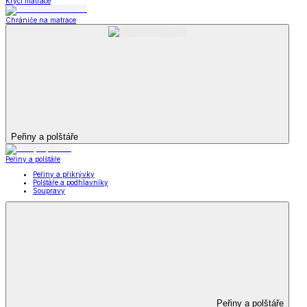
Krycí matrace
Chrániče na matrace
Peřiny a polštáře
Peřiny a polštáře
Peřiny a přikrývky
Polštáře a podhlavníky
Soupravy
Peřiny a polštáře