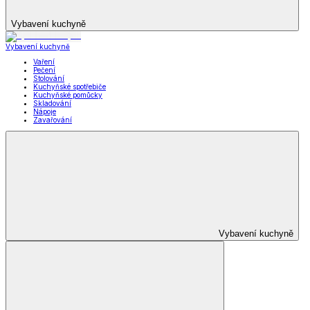
Vybavení kuchyně
Vybavení kuchyně
Vaření
Pečení
Stolování
Kuchyňské spotřebiče
Kuchyňské pomůcky
Skladování
Nápoje
Zavařování
Vybavení kuchyně