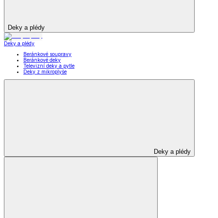
Deky a plédy
Deky a plédy
Beránkové soupravy
Beránkové deky
Televizní deky a pytle
Deky z mikroplyše
Deky a plédy