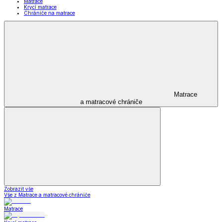
Matrace
Krycí matrace
Chrániče na matrace
Matrace
a matracové chrániče
Zobrazit vše
Vše z Matrace a matracové chrániče
Matrace