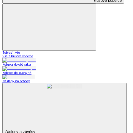
Kusové koberce
Zobrazit vše
Vše z Kusové koberce
Koberce do obýváku
Koberce do kuchyně
Nášlapy na schody
Záclony a závěsy