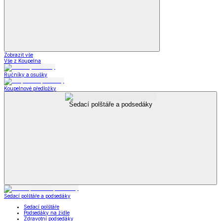
Zobrazit vše
Vše z Koupelna
Ručníky a osušky
Koupelnové předložky
Sedací polštáře a podsedáky
Sedací polštáře a podsedáky
Sedací polštáře
Podsedáky na židle
Zdravotní podsedáky