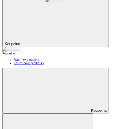
Koupelna
Koupelna
Ručníky a osušky
Koupelnové předložky
Koupelna