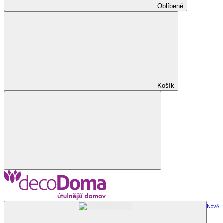
Oblíbené
Košík
Nově