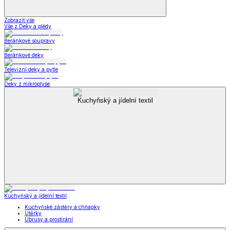
Zobrazit vše
Vše z Deky a plédy
Beránkové soupravy
Beránkové deky
Televizní deky a pytle
Deky z mikroplyše
Kuchyňský a jídelní textil
Kuchyňský a jídelní textil
Kuchyňské zástěry a chňapky
Utěrky
Ubrusy a prostírání