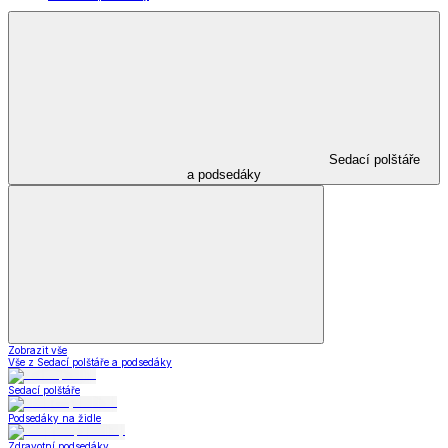
Sedací polštáře
a podsedáky
Zobrazit vše
Vše z Sedací polštáře a podsedáky
Sedací polštáře
Podsedáky na židle
Zdravotní podsedáky