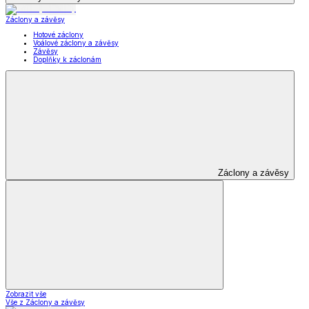
Záclony a závěsy
Hotové záclony
Voálové záclony a závěsy
Závěsy
Doplňky k záclonám
Záclony a závěsy
Zobrazit vše
Vše z Záclony a závěsy