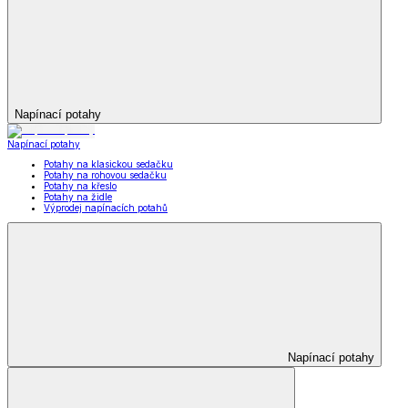
Napínací potahy
Napínací potahy
Potahy na klasickou sedačku
Potahy na rohovou sedačku
Potahy na křeslo
Potahy na židle
Výprodej napínacích potahů
Napínací potahy