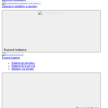
Dekorační polštářky a povlaky
Kusové koberce
Kusové koberce
Koberce do obýváku
Koberce do kuchyně
Nášlapy na schody