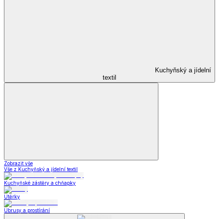
Kuchyňský a jídelní
textil
Zobrazit vše
Vše z Kuchyňský a jídelní textil
Kuchyňské zástěry a chňapky
Utěrky
Ubrusy a prostírání