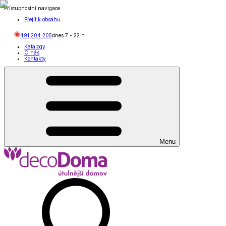
Přístupnostní navigace
Přejít k obsahu
491 204 205
dnes
7
-
22
h
Katalogy
O nás
Kontakty
Menu