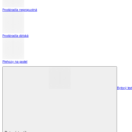
Koupelna
Koupelna
Ručníky a osušky
Koupelnové předložky
Koupelna
Zobrazit vše
Vše z Koupelna
Ručníky a osušky
Koupelnové předložky