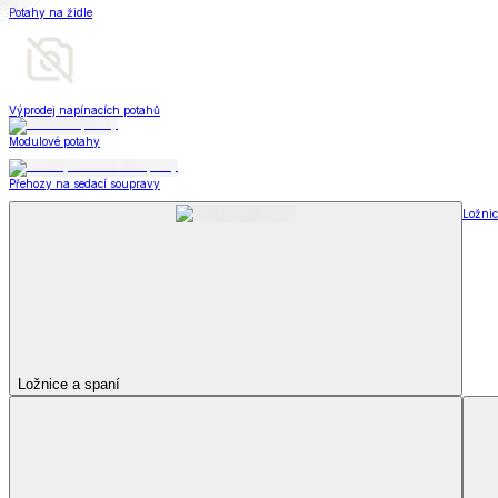
Matrace a matracové chrániče
Matrace
Krycí matrace
Chrániče na matrace
Matrace a matracové c
Zobrazit vše
Vše z Matrace a matracové chrániče
Matrace
Krycí matrace
Chrániče na matrace