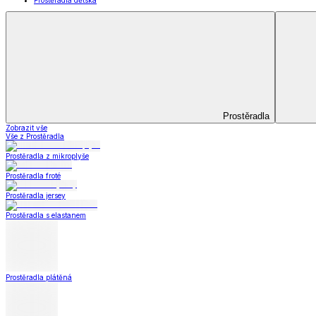
Kuchyňský a jídelní textil
Kuchyňský a jídelní textil
Kuchyňské zástěry a chňapky
Utěrky
Ubrusy a prostírání
Kuchyňský a jídelní tex
Zobrazit vše
Vše z Kuchyňský a jídelní textil
Kuchyňské zástěry a chňapky
Utěrky
Ubrusy a prostírání