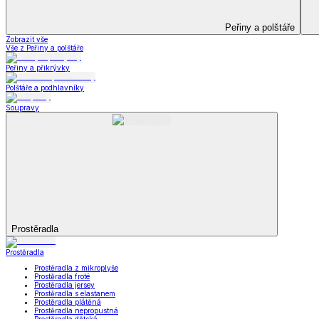
Deky a plédy
Zobrazit vše
Vše z Deky a plédy
Beránkové soupravy
Beránkové deky
Televizní deky a pytle
Deky z mikroplyše