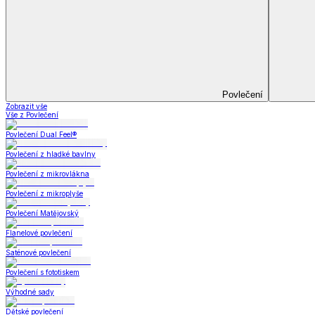
Prostěradla
Prostěradla
Prostěradla z mikroplyše
Prostěradla froté
Prostěradla jersey
Prostěradla s elastanem
Prostěradla plátěná
Prostěradla nepropustná
Prostěradla dětská
Prostěradla