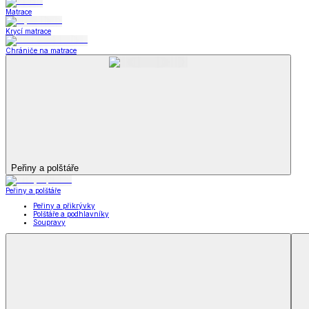
Bytový textil
Zobrazit vše
Vše z Bytový textil
Deky a plédy
Deky a plédy
Beránkové soupravy
Beránkové deky
Televizní deky a pytle
Deky z mikroplyše