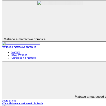
Zobrazit vše
Vše z Prostěradla
Prostěradla z mikroplyše
Prostěradla froté
Prostěradla jersey
Prostěradla s elastanem
Prostěradla plátěná
Prostěradla nepropustná
Prostěradla dětská
Přehozy na postel
Bytový text
Bytový textil