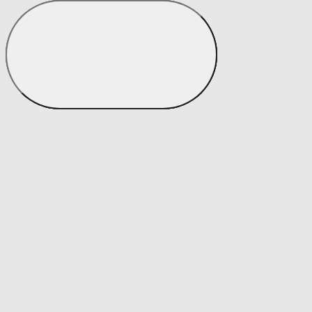
Matrace a matracové chrániče
Matrace a matracové chrániče
Matrace
Krycí matrace
Chrániče na matrace
Matrace a matracové c
Zobrazit vše
Vše z Matrace a matracové chrániče
Matrace
Krycí matrace
Chrániče na matrace