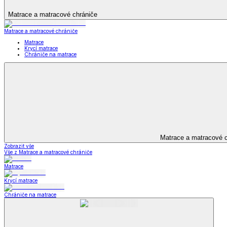
Televizní deky a pytle
Deky z mikroplyše
Deky a plédy
Zobrazit vše
Vše z Deky a plédy
Beránkové soupravy
Beránkové deky
Televizní deky a pytle
Deky z mikroplyše