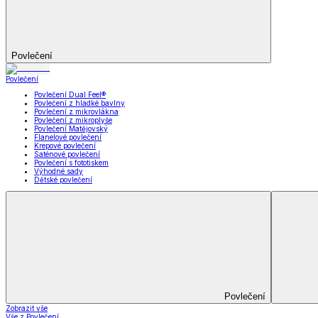
Prostěradla
Zobrazit vše
Vše z Prostěradla
Prostěradla z mikroplyše
Prostěradla froté
Prostěradla jersey
Prostěradla s elastanem
Prostěradla plátěná
Prostěradla nepropustná
Prostěradla dětská
Přehozy na postel
Bytový text