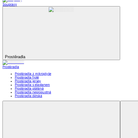
Koupelna
Koupelna
Ručníky a osušky
Koupelnové předložky
Koupelna
Zobrazit vše
Vše z Koupelna
Ručníky a osušky
Koupelnové předložky