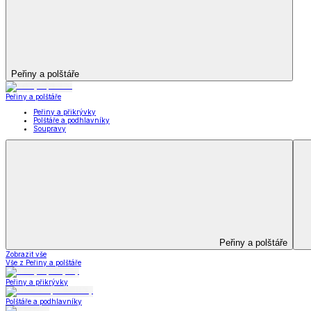
Kuchyňský a jídelní textil
Kuchyňský a jídelní textil
Kuchyňské zástěry a chňapky
Utěrky
Ubrusy a prostírání
Kuchyňský a jídelní tex
Zobrazit vše
Vše z Kuchyňský a jídelní textil
Kuchyňské zástěry a chňapky
Utěrky
Ubrusy a prostírání