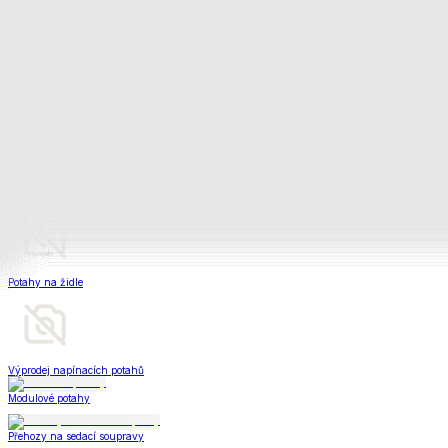
Peřiny a polštáře
Peřiny a polštáře
Peřiny a přikrývky
Polštáře a podhlavníky
Soupravy
Peřiny a polštáře
Zobrazit vše
Vše z Peřiny a polštáře
Peřiny a přikrývky
Polštáře a podhlavníky