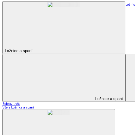
Soupravy
Prostěradla
Prostěradla
Prostěradla z mikroplyše
Prostěradla froté
Prostěradla jersey
Prostěradla s elastanem
Prostěradla plátěná
Prostěradla nepropustná
Prostěradla dětská