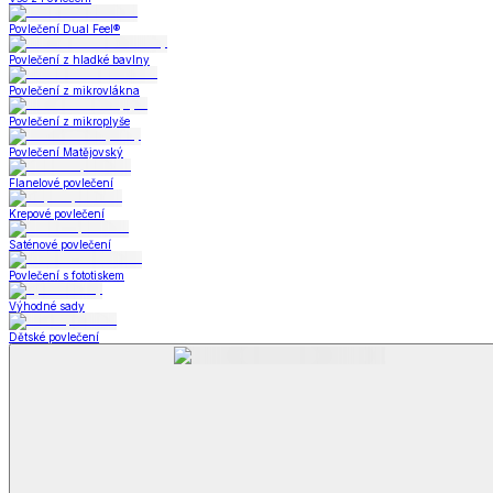
Bytový textil
Bytový textil
Zobrazit vše
Vše z Bytový textil
Deky a plédy
Deky a plédy
Beránkové soupravy
Beránkové deky