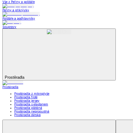
Prostěradla
Zobrazit vše
Vše z Prostěradla
Prostěradla z mikroplyše
Prostěradla froté
Prostěradla jersey
Prostěradla s elastanem
Prostěradla plátěná
Prostěradla nepropustná
Prostěradla dětská
Přehozy na postel
Bytový text