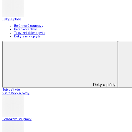
Koupelna
Koupelna
Ručníky a osušky
Koupelnové předložky
Koupelna
Zobrazit vše
Vše z Koupelna
Ručníky a osušky
Koupelnové předložky