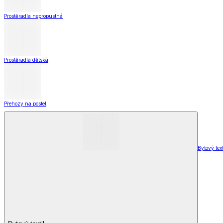
Televizní deky a pytle
Deky z mikroplyše
Deky a plédy
Zobrazit vše
Vše z Deky a plédy
Beránkové soupravy
Beránkové deky
Televizní deky a pytle
Deky z mikroplyše