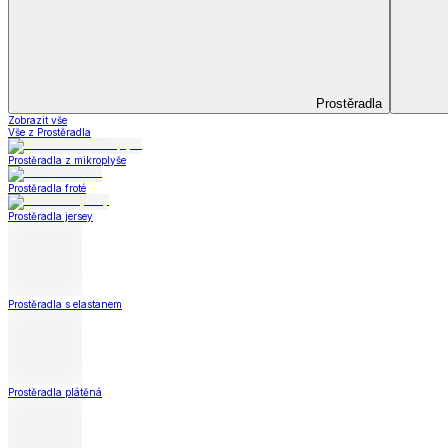
Bytový textil
Bytový textil
Zobrazit vše
Vše z Bytový textil
Deky a plédy
Deky a plédy
Beránkové soupravy
Beránkové deky