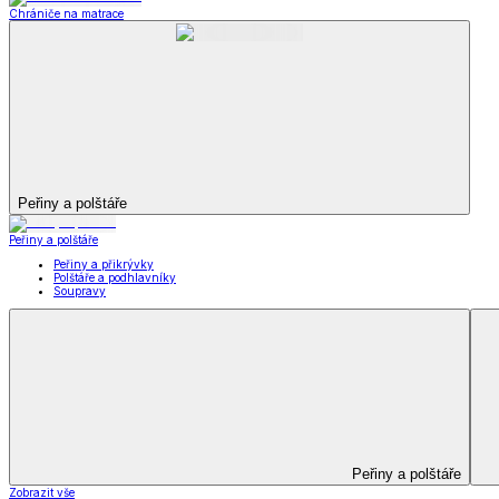
Soupravy
Prostěradla
Prostěradla
Prostěradla z mikroplyše
Prostěradla froté
Prostěradla jersey
Prostěradla s elastanem
Prostěradla plátěná
Prostěradla nepropustná
Prostěradla dětská