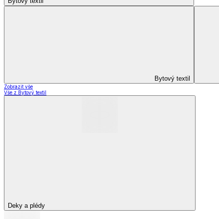
Kuchyňský a jídelní textil
Kuchyňský a jídelní textil
Kuchyňské zástěry a chňapky
Utěrky
Ubrusy a prostírání
Kuchyňský a jídelní tex
Zobrazit vše
Vše z Kuchyňský a jídelní textil
Kuchyňské zástěry a chňapky
Utěrky
Ubrusy a prostírání