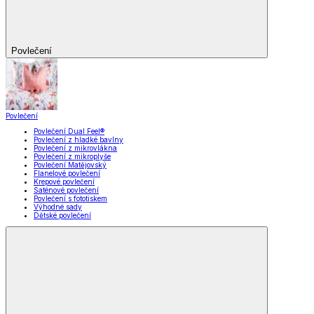
Povlečení
Povlečení
Povlečení Dual Feel®
Povlečení z hladké bavlny
Povlečení z mikrovlákna
Povlečení z mikroplyše
Povlečení Matějovský
Flanelové povlečení
Krepové povlečení
Saténové povlečení
Povlečení s fototiskem
Výhodné sady
Dětské povlečení