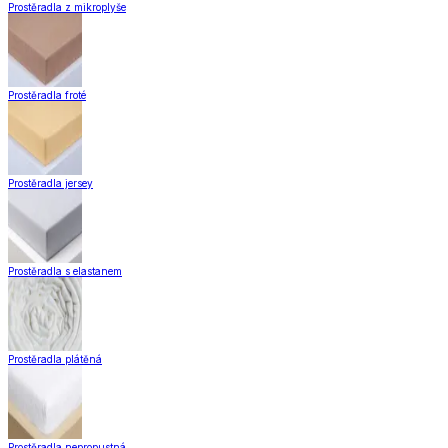
Prostěradla z mikroplyše
Prostěradla froté
Prostěradla jersey
Prostěradla s elastanem
Prostěradla plátěná
Prostěradla nepropustná