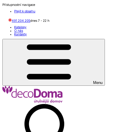
Přístupnostní navigace
Přejít k obsahu
491 204 205
dnes
7
-
22
h
Katalogy
O nás
Kontakty
Menu