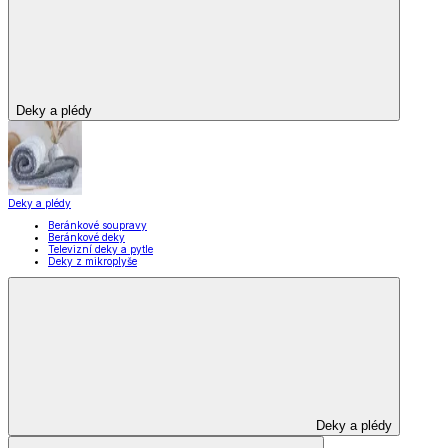
Deky a plédy
Deky a plédy
Beránkové soupravy
Beránkové deky
Televizní deky a pytle
Deky z mikroplyše
Deky a plédy