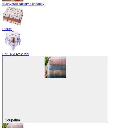
Kuchyňské zástěry a chňapky
Utěrky
Ubrusy a prostírání
Koupelna