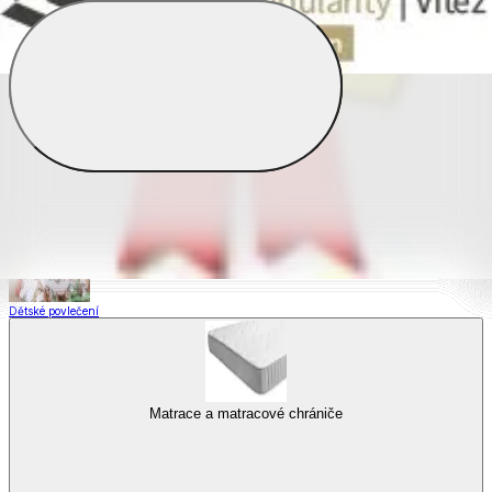
Saténové povlečení
Povlečení s fototiskem
Výhodné sady
Dětské povlečení
Matrace a matracové chrániče