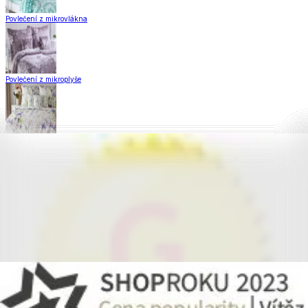
Povlečení z mikrovlákna
Povlečení z mikroplyše
Povlečení Matějovský
Flanelové povlečení
Krepové povlečení