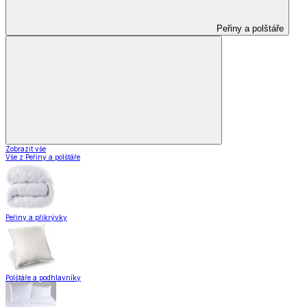
Peřiny a polštáře
Zobrazit vše
Vše z Peřiny a polštáře
Peřiny a přikrývky
Polštáře a podhlavníky