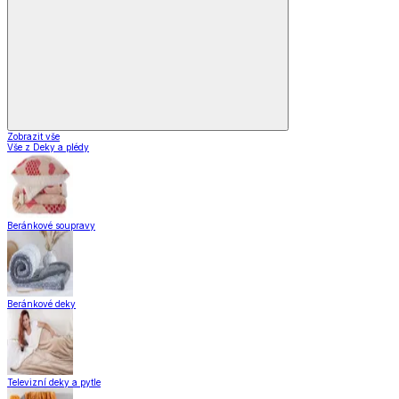
Zobrazit vše
Vše z Deky a plédy
Beránkové soupravy
Beránkové deky
Televizní deky a pytle