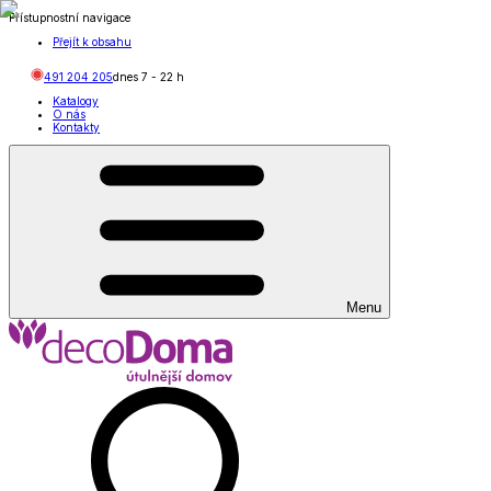
Přístupnostní navigace
Přejít k obsahu
491 204 205
dnes
7
-
22
h
Katalogy
O nás
Kontakty
Menu