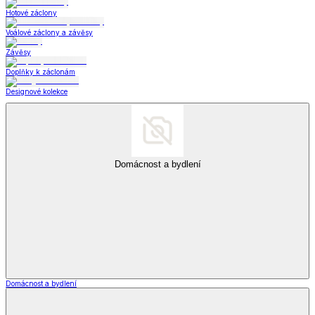
Hotové záclony
Voálové záclony a závěsy
Závěsy
Doplňky k záclonám
Designové kolekce
Domácnost a bydlení
Domácnost a bydlení