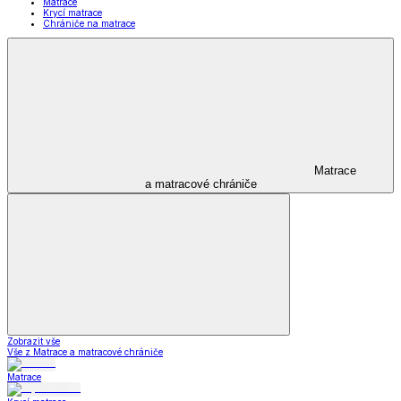
Matrace
Krycí matrace
Chrániče na matrace
Matrace
a matracové chrániče
Zobrazit vše
Vše z Matrace a matracové chrániče
Matrace