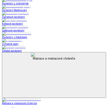
Povlečení z mikroplyše
Povlečení Matějovský
Flanelové povlečení
Krepové povlečení
Saténové povlečení
Povlečení s fototiskem
Výhodné sady
Dětské povlečení
Matrace a matracové chrániče
Matrace a matracové chrániče