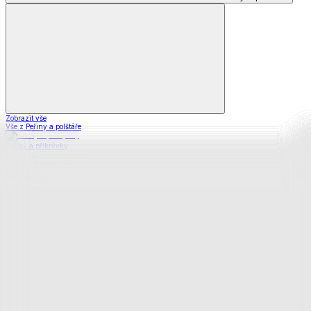
Zobrazit vše
Vše z Peřiny a polštáře
Peřiny a přikrývky
Polštáře a podhlavníky
Soupravy
Prostěradla