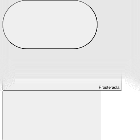
Prostěradla
Prostěradla z mikroplyše
Prostěradla froté
Prostěradla jersey
Prostěradla s elastanem
Prostěradla plátěná
Prostěradla nepropustná
Prostěradla dětská
Prostěradla