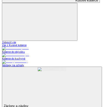
Kusové koberce
Zobrazit vše
Vše z Kusové koberce
Koberce do obýváku
Koberce do kuchyně
Nášlapy na schody
Záclony a závěsy