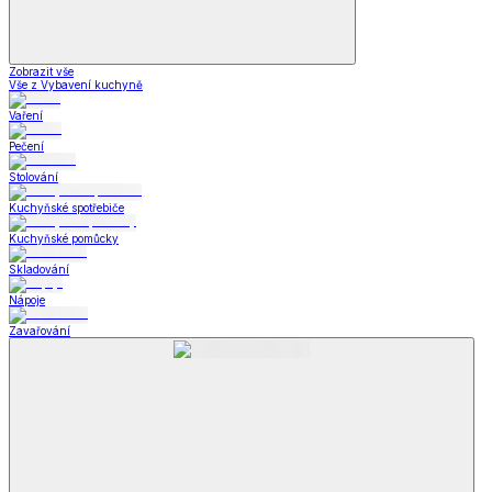
Zobrazit vše
Vše z Vybavení kuchyně
Vaření
Pečení
Stolování
Kuchyňské spotřebiče
Kuchyňské pomůcky
Skladování
Nápoje
Zavařování