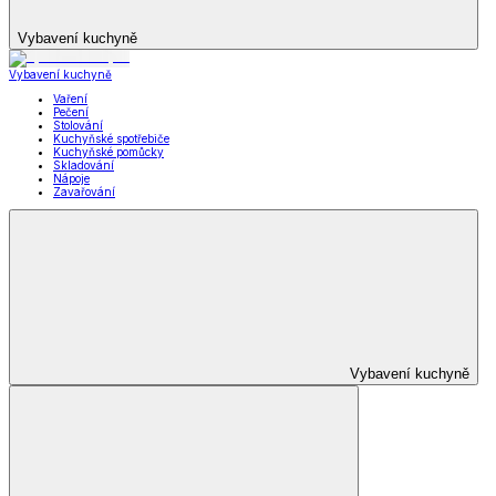
Vybavení kuchyně
Vybavení kuchyně
Vaření
Pečení
Stolování
Kuchyňské spotřebiče
Kuchyňské pomůcky
Skladování
Nápoje
Zavařování
Vybavení kuchyně