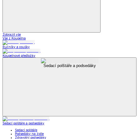
Zobrazit vše
Vše z Koupelna
Ručníky a osušky
Koupelnové předložky
Sedací polštáře a podsedáky
Sedací polštáře a podsedáky
Sedací polštáře
Podsedáky na židle
Zdravotní podsedáky