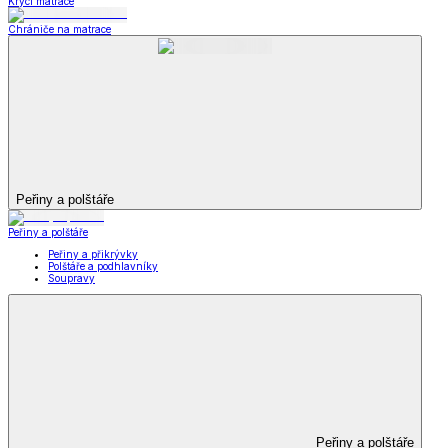
Krycí matrace
Chrániče na matrace
Peřiny a polštáře
Peřiny a polštáře
Peřiny a přikrývky
Polštáře a podhlavníky
Soupravy
Peřiny a polštáře