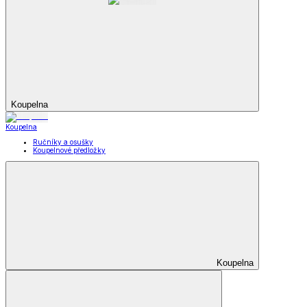
Koupelna
Koupelna
Ručníky a osušky
Koupelnové předložky
Koupelna