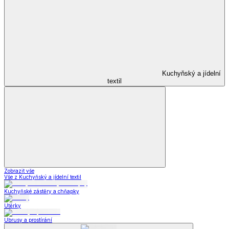
Kuchyňský a jídelní
textil
Zobrazit vše
Vše z Kuchyňský a jídelní textil
Kuchyňské zástěry a chňapky
Utěrky
Ubrusy a prostírání