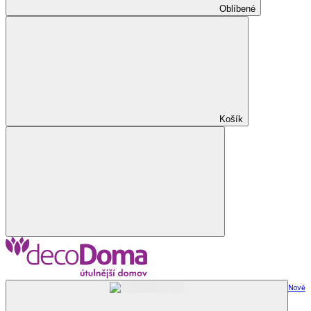
Oblíbené
Košík
Nově