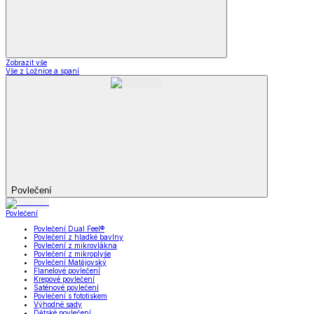
Zobrazit vše
Vše z Ložnice a spaní
Povlečení
Povlečení
Povlečení Dual Feel®
Povlečení z hladké bavlny
Povlečení z mikrovlákna
Povlečení z mikroplyše
Povlečení Matějovský
Flanelové povlečení
Krepové povlečení
Saténové povlečení
Povlečení s fototiskem
Výhodné sady
Dětské povlečení