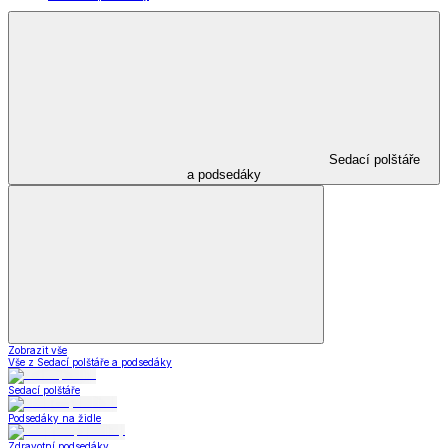
Sedací polštáře
a podsedáky
Zobrazit vše
Vše z Sedací polštáře a podsedáky
Sedací polštáře
Podsedáky na židle
Zdravotní podsedáky