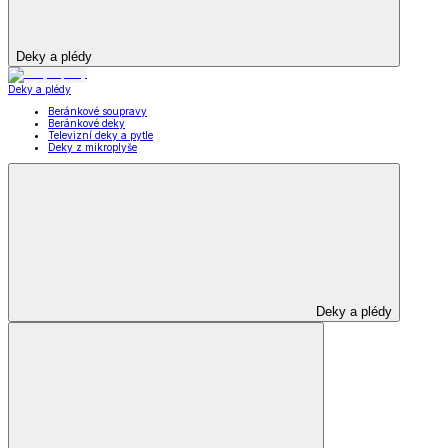
Deky a plédy
Deky a plédy
Beránkové soupravy
Beránkové deky
Televizní deky a pytle
Deky z mikroplyše
Deky a plédy