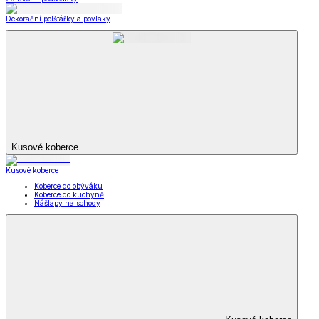
Dekorační polštářky a povlaky
Kusové koberce
Kusové koberce
Koberce do obýváku
Koberce do kuchyně
Nášlapy na schody