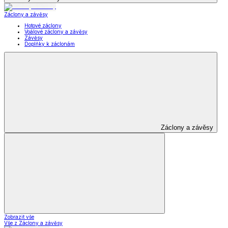
Záclony a závěsy
Hotové záclony
Voálové záclony a závěsy
Závěsy
Doplňky k záclonám
Záclony a závěsy
Zobrazit vše
Vše z Záclony a závěsy