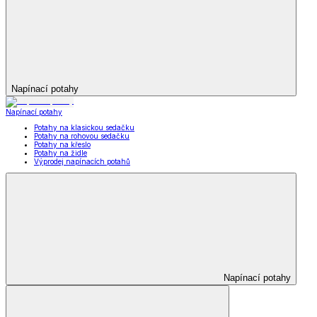
Napínací potahy
Napínací potahy
Potahy na klasickou sedačku
Potahy na rohovou sedačku
Potahy na křeslo
Potahy na židle
Výprodej napínacích potahů
Napínací potahy