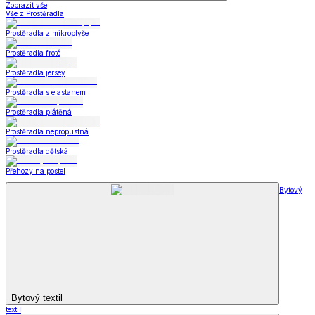
Zobrazit vše
Vše z Prostěradla
Prostěradla z mikroplyše
Prostěradla froté
Prostěradla jersey
Prostěradla s elastanem
Prostěradla plátěná
Prostěradla nepropustná
Prostěradla dětská
Přehozy na postel
Bytový
Bytový textil
textil