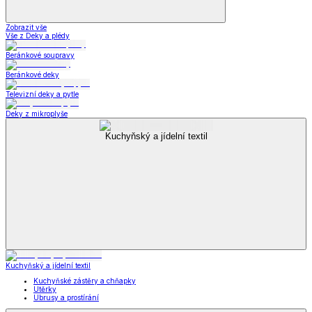
Zobrazit vše
Vše z Deky a plédy
Beránkové soupravy
Beránkové deky
Televizní deky a pytle
Deky z mikroplyše
Kuchyňský a jídelní textil
Kuchyňský a jídelní textil
Kuchyňské zástěry a chňapky
Utěrky
Ubrusy a prostírání