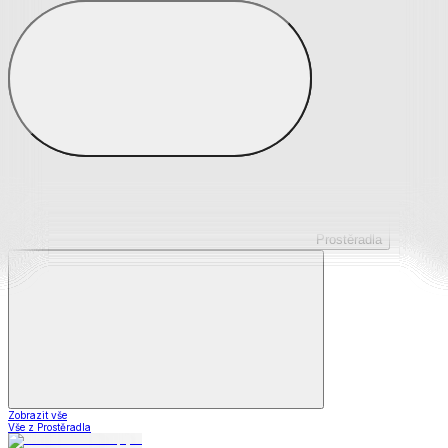
Prostěradla z mikroplyše
Prostěradla froté
Prostěradla jersey
Prostěradla s elastanem
Prostěradla plátěná
Prostěradla nepropustná
Prostěradla dětská
Prostěradla
Zobrazit vše
Vše z Prostěradla