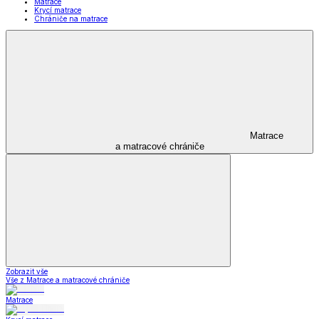
Matrace
Krycí matrace
Chrániče na matrace
Matrace
a matracové chrániče
Zobrazit vše
Vše z Matrace a matracové chrániče
Matrace