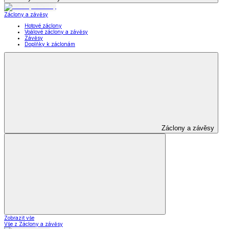
Záclony a závěsy
Hotové záclony
Voálové záclony a závěsy
Závěsy
Doplňky k záclonám
Záclony a závěsy
Zobrazit vše
Vše z Záclony a závěsy