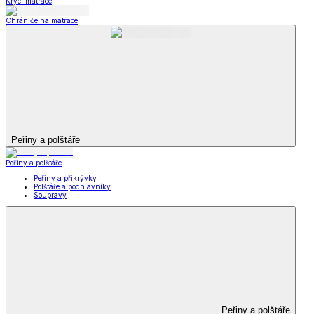
Krycí matrace
Chrániče na matrace
Peřiny a polštáře
Peřiny a polštáře
Peřiny a přikrývky
Polštáře a podhlavníky
Soupravy
Peřiny a polštáře