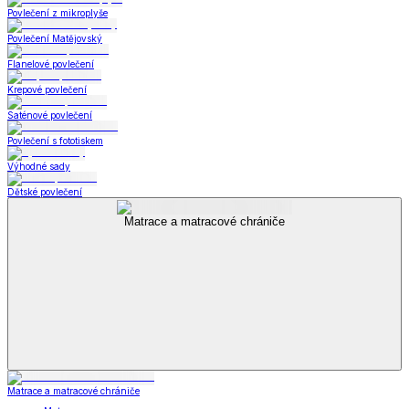
Povlečení z mikroplyše
Povlečení Matějovský
Flanelové povlečení
Krepové povlečení
Saténové povlečení
Povlečení s fototiskem
Výhodné sady
Dětské povlečení
Matrace a matracové chrániče
Matrace a matracové chrániče