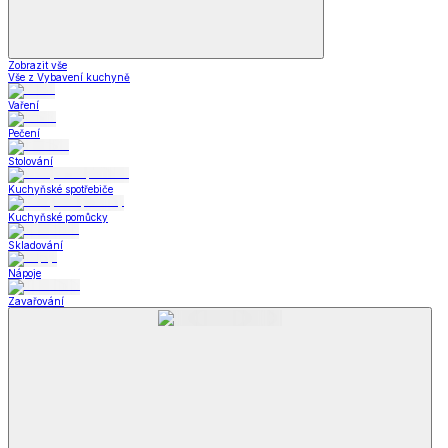
Zobrazit vše
Vše z Vybavení kuchyně
Vaření
Pečení
Stolování
Kuchyňské spotřebiče
Kuchyňské pomůcky
Skladování
Nápoje
Zavařování