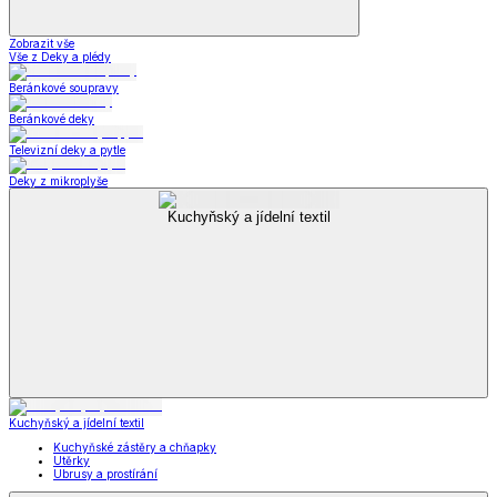
Zobrazit vše
Vše z Deky a plédy
Beránkové soupravy
Beránkové deky
Televizní deky a pytle
Deky z mikroplyše
Kuchyňský a jídelní textil
Kuchyňský a jídelní textil
Kuchyňské zástěry a chňapky
Utěrky
Ubrusy a prostírání