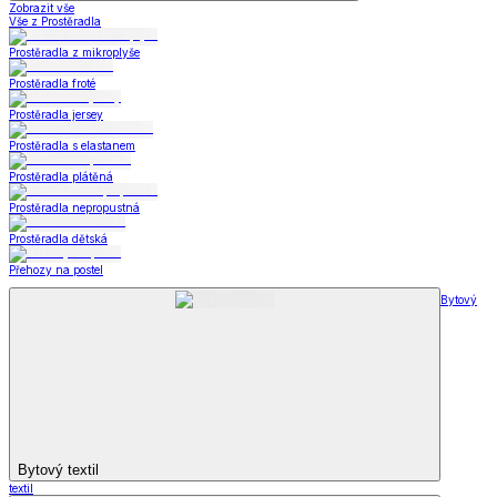
Zobrazit vše
Vše z Prostěradla
Prostěradla z mikroplyše
Prostěradla froté
Prostěradla jersey
Prostěradla s elastanem
Prostěradla plátěná
Prostěradla nepropustná
Prostěradla dětská
Přehozy na postel
Bytový
Bytový textil
textil