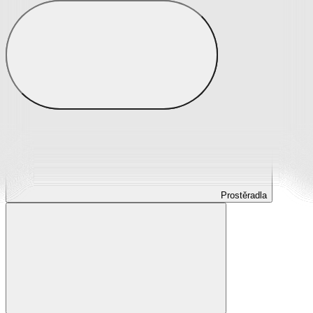
Prostěradla
Prostěradla z mikroplyše
Prostěradla froté
Prostěradla jersey
Prostěradla s elastanem
Prostěradla plátěná
Prostěradla nepropustná
Prostěradla dětská
Prostěradla