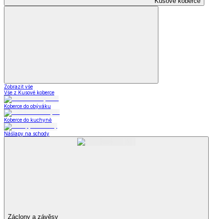
Kusové koberce
Zobrazit vše
Vše z Kusové koberce
Koberce do obýváku
Koberce do kuchyně
Nášlapy na schody
Záclony a závěsy