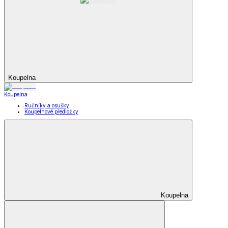
Koupelna
Koupelna
Ručníky a osušky
Koupelnové předložky
Koupelna