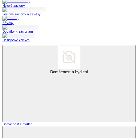
Hotové záclony
Voálové záclony a závěsy
Závěsy
Doplňky k záclonám
Designové kolekce
Domácnost a bydlení
Domácnost a bydlení