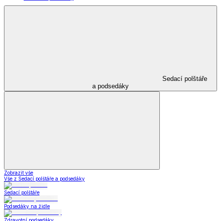
Sedací polštáře
a podsedáky
Zobrazit vše
Vše z Sedací polštáře a podsedáky
Sedací polštáře
Podsedáky na židle
Zdravotní podsedáky