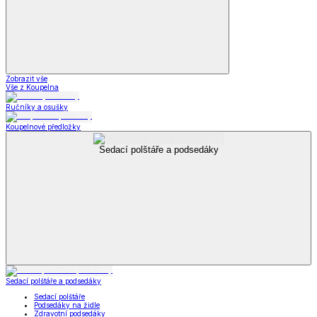
Zobrazit vše
Vše z Koupelna
Ručníky a osušky
Koupelnové předložky
Sedací polštáře a podsedáky
Sedací polštáře a podsedáky
Sedací polštáře
Podsedáky na židle
Zdravotní podsedáky