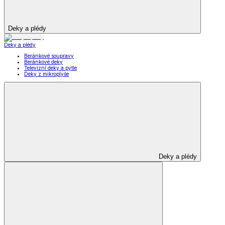
Deky a plédy
Deky a plédy
Beránkové soupravy
Beránkové deky
Televizní deky a pytle
Deky z mikroplyše
Deky a plédy