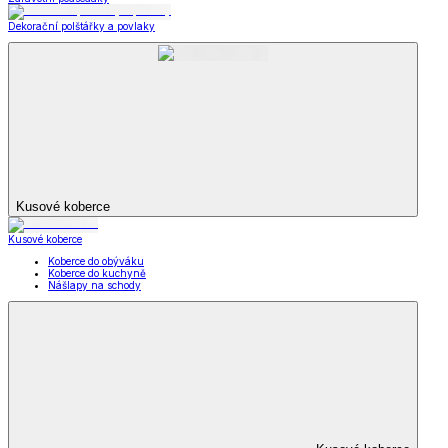
Dekorační polštářky a povlaky
Kusové koberce
Kusové koberce
Koberce do obýváku
Koberce do kuchyně
Nášlapy na schody