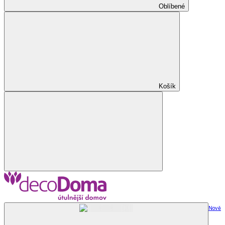
Oblíbené
Košík
Nově