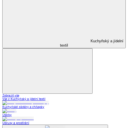
Kuchyňský a jídelní
textil
Zobrazit vše
Vše z Kuchyňský a jídelní textil
Kuchyňské zástěry a chňapky
Utěrky
Ubrusy a prostírání