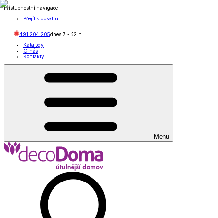
Přístupnostní navigace
Přejít k obsahu
491 204 205
dnes
7
-
22
h
Katalogy
O nás
Kontakty
Menu