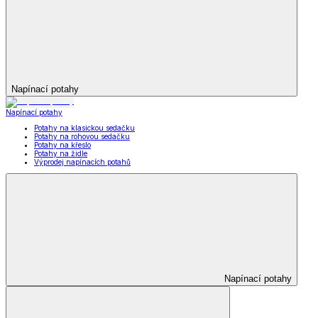
Napínací potahy
Napínací potahy
Potahy na klasickou sedačku
Potahy na rohovou sedačku
Potahy na křeslo
Potahy na židle
Výprodej napínacích potahů
Napínací potahy