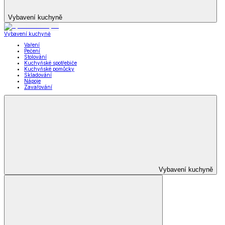
Vybavení kuchyně
Vybavení kuchyně
Vaření
Pečení
Stolování
Kuchyňské spotřebiče
Kuchyňské pomůcky
Skladování
Nápoje
Zavařování
Vybavení kuchyně