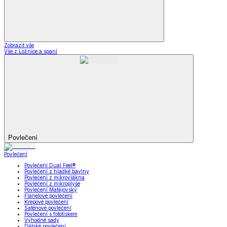
Zobrazit vše
Vše z Ložnice a spaní
Povlečení
Povlečení
Povlečení Dual Feel®
Povlečení z hladké bavlny
Povlečení z mikrovlákna
Povlečení z mikroplyše
Povlečení Matějovský
Flanelové povlečení
Krepové povlečení
Saténové povlečení
Povlečení s fototiskem
Výhodné sady
Dětské povlečení