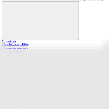
Zobrazit vše
Vše z Peřiny a polštáře
Peřiny a přikrývky
Polštáře a podhlavníky
Soupravy
Prostěradla