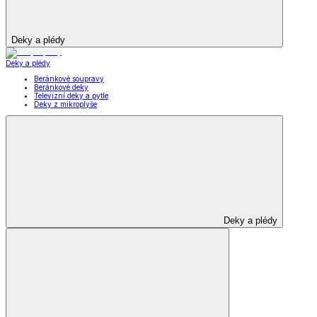
Deky a plédy
Deky a plédy
Beránkové soupravy
Beránkové deky
Televizní deky a pytle
Deky z mikroplyše
Deky a plédy