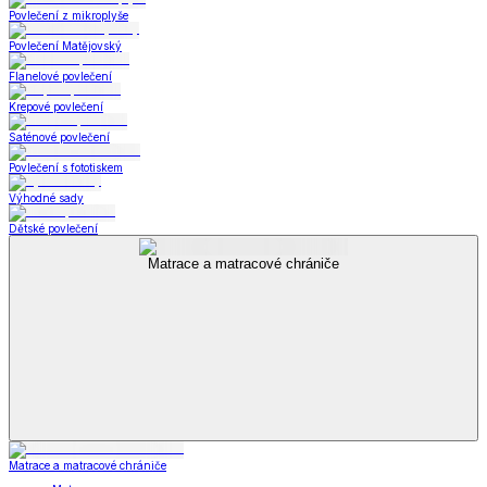
Povlečení z mikroplyše
Povlečení Matějovský
Flanelové povlečení
Krepové povlečení
Saténové povlečení
Povlečení s fototiskem
Výhodné sady
Dětské povlečení
Matrace a matracové chrániče
Matrace a matracové chrániče