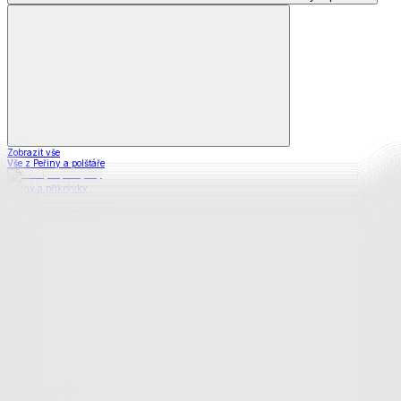
Zobrazit vše
Vše z Peřiny a polštáře
Peřiny a přikrývky
Polštáře a podhlavníky
Soupravy
Prostěradla