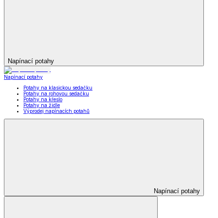
Napínací potahy
Napínací potahy
Potahy na klasickou sedačku
Potahy na rohovou sedačku
Potahy na křeslo
Potahy na židle
Výprodej napínacích potahů
Napínací potahy