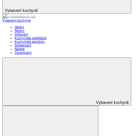
Vybavení kuchyně
Vybavení kuchyně
Vaření
Pečení
Stolování
Kuchyňské spotřebiče
Kuchyňské pomůcky
Skladování
Nápoje
Zavařování
Vybavení kuchyně