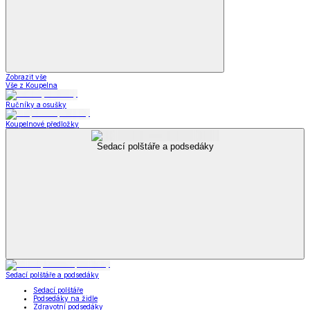
Zobrazit vše
Vše z Koupelna
Ručníky a osušky
Koupelnové předložky
Sedací polštáře a podsedáky
Sedací polštáře a podsedáky
Sedací polštáře
Podsedáky na židle
Zdravotní podsedáky