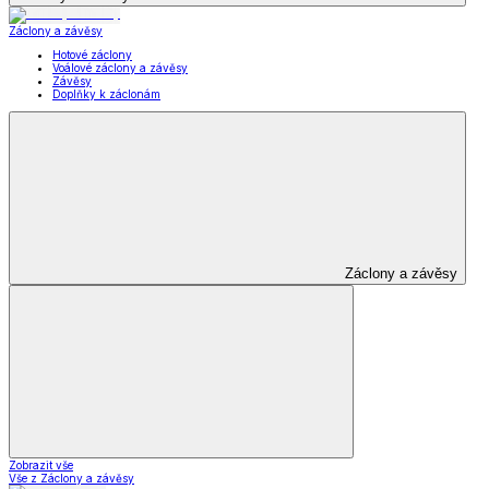
Záclony a závěsy
Hotové záclony
Voálové záclony a závěsy
Závěsy
Doplňky k záclonám
Záclony a závěsy
Zobrazit vše
Vše z Záclony a závěsy