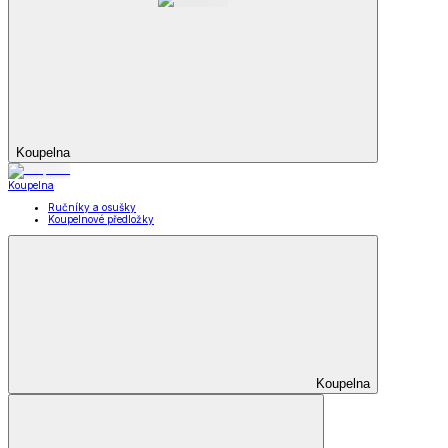
Koupelna
Koupelna
Ručníky a osušky
Koupelnové předložky
Koupelna