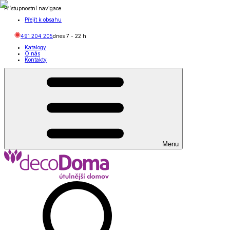
Přístupnostní navigace
Přejít k obsahu
491 204 205
dnes
7
-
22
h
Katalogy
O nás
Kontakty
Menu