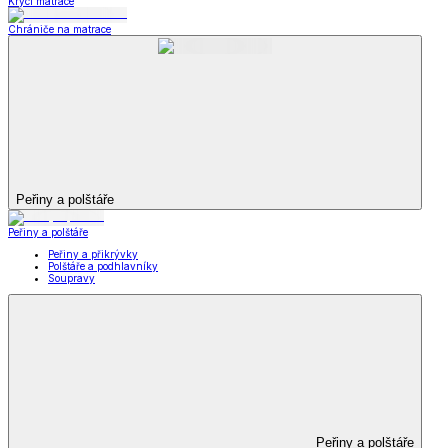
Krycí matrace
Chrániče na matrace
Peřiny a polštáře
Peřiny a polštáře
Peřiny a přikrývky
Polštáře a podhlavníky
Soupravy
Peřiny a polštáře