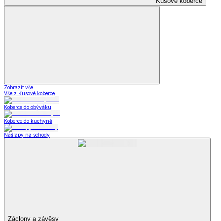
Kusové koberce
Zobrazit vše
Vše z Kusové koberce
Koberce do obýváku
Koberce do kuchyně
Nášlapy na schody
Záclony a závěsy