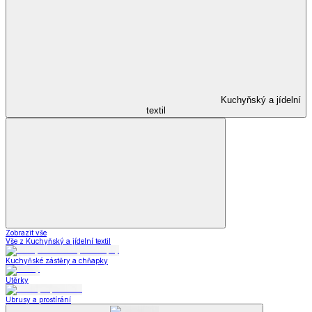
Kuchyňský a jídelní
textil
Zobrazit vše
Vše z Kuchyňský a jídelní textil
Kuchyňské zástěry a chňapky
Utěrky
Ubrusy a prostírání