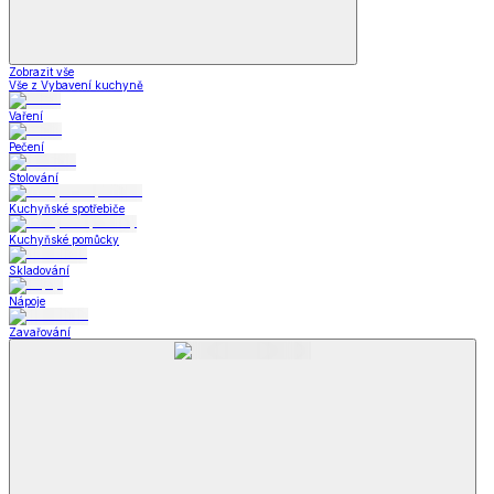
Zobrazit vše
Vše z Vybavení kuchyně
Vaření
Pečení
Stolování
Kuchyňské spotřebiče
Kuchyňské pomůcky
Skladování
Nápoje
Zavařování