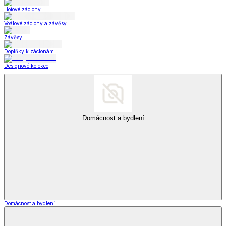
Hotové záclony
Voálové záclony a závěsy
Závěsy
Doplňky k záclonám
Designové kolekce
Domácnost a bydlení
Domácnost a bydlení