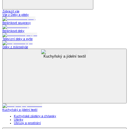
Zobrazit vše
Vše z Deky a plédy
Beránkové soupravy
Beránkové deky
Televizní deky a pytle
Deky z mikroplyše
Kuchyňský a jídelní textil
Kuchyňský a jídelní textil
Kuchyňské zástěry a chňapky
Utěrky
Ubrusy a prostírání