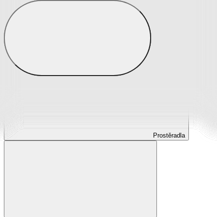
Prostěradla
Prostěradla z mikroplyše
Prostěradla froté
Prostěradla jersey
Prostěradla s elastanem
Prostěradla plátěná
Prostěradla nepropustná
Prostěradla dětská
Prostěradla