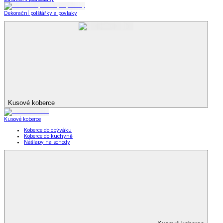
Dekorační polštářky a povlaky
Kusové koberce
Kusové koberce
Koberce do obýváku
Koberce do kuchyně
Nášlapy na schody