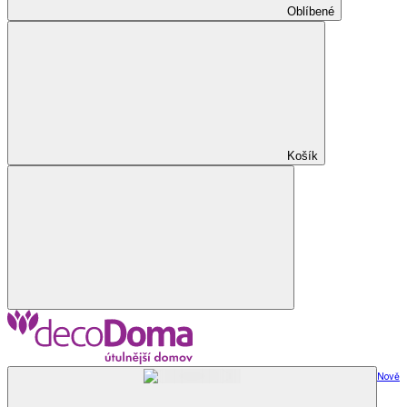
Oblíbené
Košík
Nově