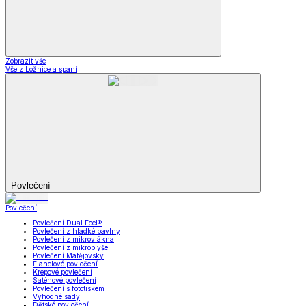
Zobrazit vše
Vše z Ložnice a spaní
Povlečení
Povlečení
Povlečení Dual Feel®
Povlečení z hladké bavlny
Povlečení z mikrovlákna
Povlečení z mikroplyše
Povlečení Matějovský
Flanelové povlečení
Krepové povlečení
Saténové povlečení
Povlečení s fototiskem
Výhodné sady
Dětské povlečení