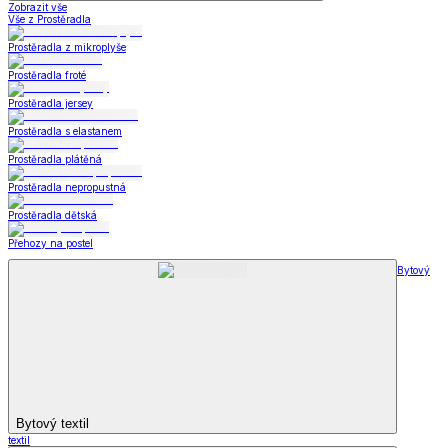
Zobrazit vše
Vše z Prostěradla
Prostěradla z mikroplyše
Prostěradla froté
Prostěradla jersey
Prostěradla s elastanem
Prostěradla plátěná
Prostěradla nepropustná
Prostěradla dětská
Přehozy na postel
Bytový
Bytový textil
textil