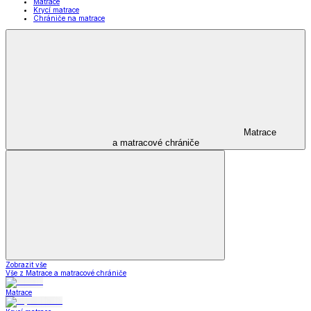
Matrace
Krycí matrace
Chrániče na matrace
Matrace
a matracové chrániče
Zobrazit vše
Vše z Matrace a matracové chrániče
Matrace