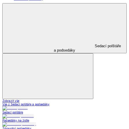
Sedací polštáře
a podsedáky
Zobrazit vše
Vše z Sedací polštáře a podsedáky
Sedací polštáře
Podsedáky na židle
Zdravotní podsedáky