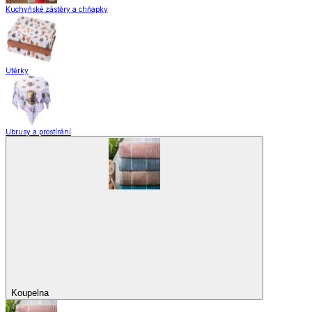
Kuchyňské zástěry a chňapky
Utěrky
Ubrusy a prostírání
Koupelna