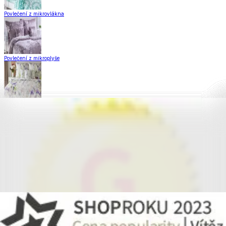
Povlečení z mikrovlákna
Povlečení z mikroplyše
Povlečení Matějovský
Flanelové povlečení
Krepové povlečení