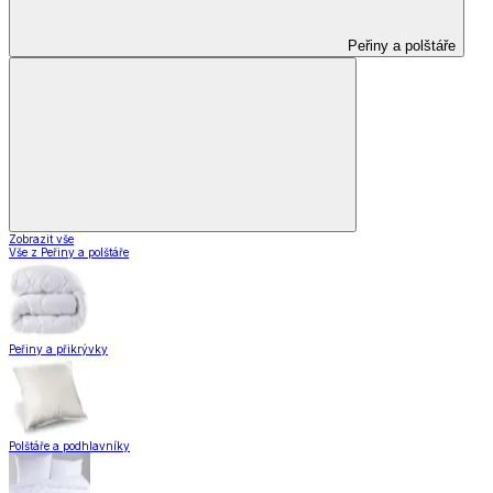
Peřiny a polštáře
Zobrazit vše
Vše z Peřiny a polštáře
Peřiny a přikrývky
Polštáře a podhlavníky