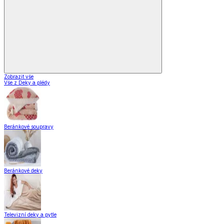
Zobrazit vše
Vše z Deky a plédy
Beránkové soupravy
Beránkové deky
Televizní deky a pytle