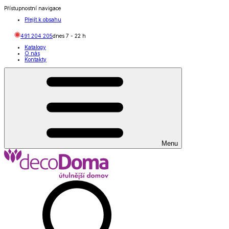
Přístupnostní navigace
Přejít k obsahu
491 204 205
dnes
7
-
22
h
Katalogy
O nás
Kontakty
Menu