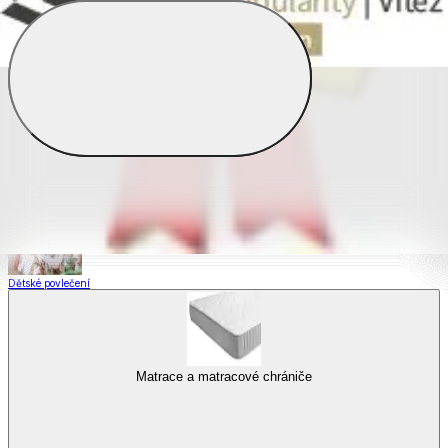
Saténové povlečení
Povlečení s fototiskem
Výhodné sady
Dětské povlečení
Matrace a matracové chrániče