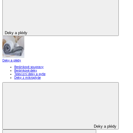
Deky a plédy
Deky a plédy
Beránkové soupravy
Beránkové deky
Televizní deky a pytle
Deky z mikroplyše
Deky a plédy