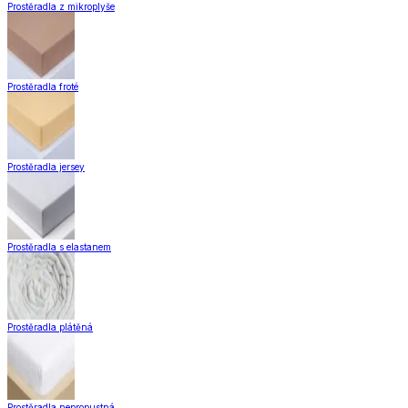
Prostěradla z mikroplyše
Prostěradla froté
Prostěradla jersey
Prostěradla s elastanem
Prostěradla plátěná
Prostěradla nepropustná