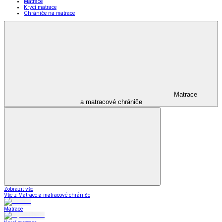
Matrace
Krycí matrace
Chrániče na matrace
Matrace
a matracové chrániče
Zobrazit vše
Vše z Matrace a matracové chrániče
Matrace