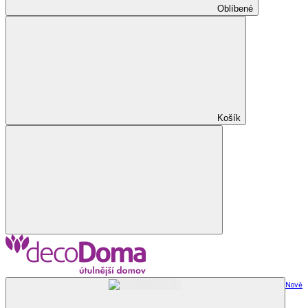
Oblíbené
Košík
Nově