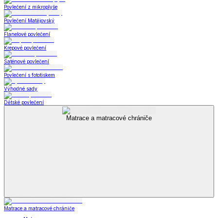
Povlečení z mikroplyše
Povlečení Matějovský
Flanelové povlečení
Krepové povlečení
Saténové povlečení
Povlečení s fototiskem
Výhodné sady
Dětské povlečení
Matrace a matracové chrániče
Matrace a matracové chrániče