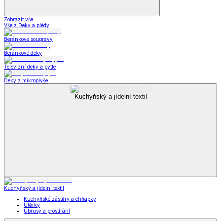
Zobrazit vše
Vše z Deky a plédy
Beránkové soupravy
Beránkové deky
Televizní deky a pytle
Deky z mikroplyše
Kuchyňský a jídelní textil
Kuchyňský a jídelní textil
Kuchyňské zástěry a chňapky
Utěrky
Ubrusy a prostírání