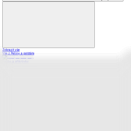
Zobrazit vše
Vše z Peřiny a polštáře
Peřiny a přikrývky
Polštáře a podhlavníky
Soupravy
Prostěradla