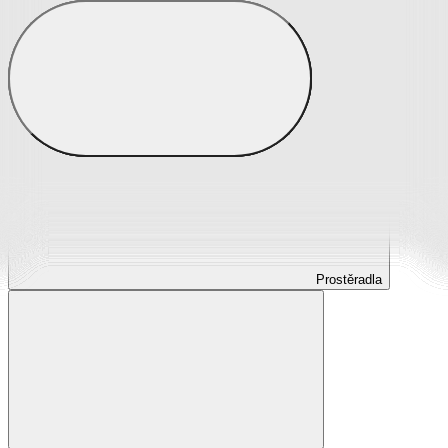
Prostěradla
Prostěradla z mikroplyše
Prostěradla froté
Prostěradla jersey
Prostěradla s elastanem
Prostěradla plátěná
Prostěradla nepropustná
Prostěradla dětská
Prostěradla