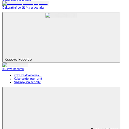
Dekorační polštářky a povlaky
Kusové koberce
Kusové koberce
Koberce do obýváku
Koberce do kuchyně
Nášlapy na schody