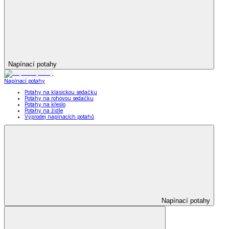
Napínací potahy
Napínací potahy
Potahy na klasickou sedačku
Potahy na rohovou sedačku
Potahy na křeslo
Potahy na židle
Výprodej napínacích potahů
Napínací potahy