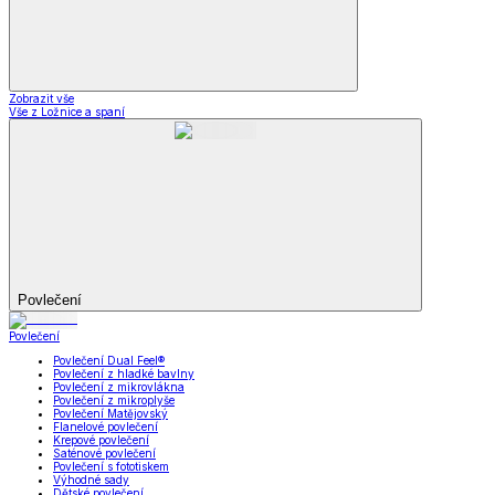
Zobrazit vše
Vše z Ložnice a spaní
Povlečení
Povlečení
Povlečení Dual Feel®
Povlečení z hladké bavlny
Povlečení z mikrovlákna
Povlečení z mikroplyše
Povlečení Matějovský
Flanelové povlečení
Krepové povlečení
Saténové povlečení
Povlečení s fototiskem
Výhodné sady
Dětské povlečení