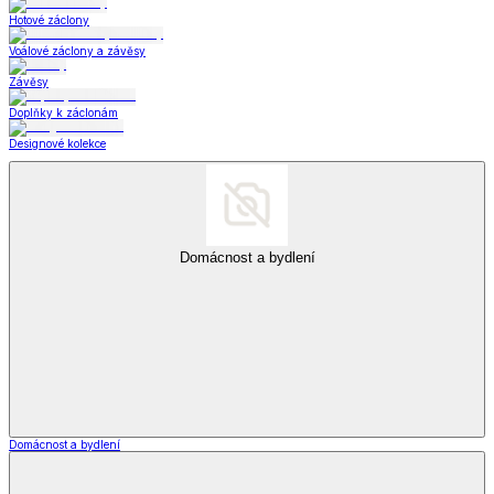
Hotové záclony
Voálové záclony a závěsy
Závěsy
Doplňky k záclonám
Designové kolekce
Domácnost a bydlení
Domácnost a bydlení