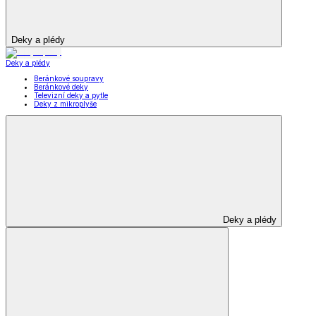
Deky a plédy
Deky a plédy
Beránkové soupravy
Beránkové deky
Televizní deky a pytle
Deky z mikroplyše
Deky a plédy