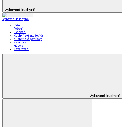
Vybavení kuchyně
Vybavení kuchyně
Vaření
Pečení
Stolování
Kuchyňské spotřebiče
Kuchyňské pomůcky
Skladování
Nápoje
Zavařování
Vybavení kuchyně