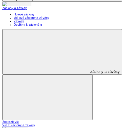
Záclony a závěsy
Hotové záclony
Voálové záclony a závěsy
Závěsy
Doplňky k záclonám
Záclony a závěsy
Zobrazit vše
Vše z Záclony a závěsy