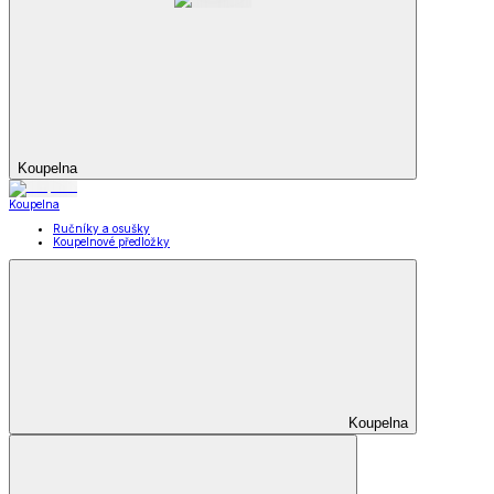
Koupelna
Koupelna
Ručníky a osušky
Koupelnové předložky
Koupelna