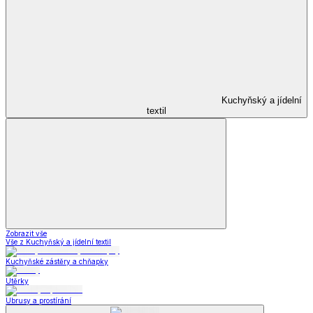
Kuchyňský a jídelní
textil
Zobrazit vše
Vše z Kuchyňský a jídelní textil
Kuchyňské zástěry a chňapky
Utěrky
Ubrusy a prostírání