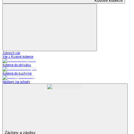
Kusové koberce
Zobrazit vše
Vše z Kusové koberce
Koberce do obýváku
Koberce do kuchyně
Nášlapy na schody
Záclony a závěsy