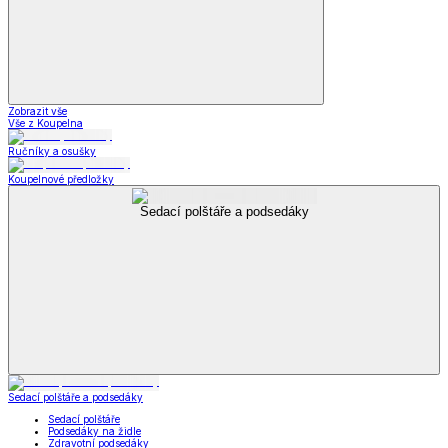
Zobrazit vše
Vše z Koupelna
Ručníky a osušky
Koupelnové předložky
Sedací polštáře a podsedáky
Sedací polštáře a podsedáky
Sedací polštáře
Podsedáky na židle
Zdravotní podsedáky