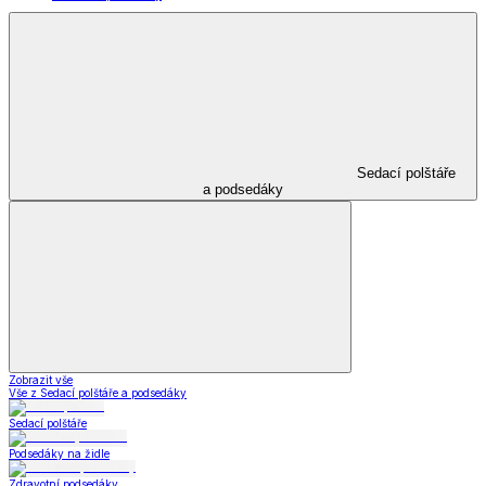
Sedací polštáře
a podsedáky
Zobrazit vše
Vše z Sedací polštáře a podsedáky
Sedací polštáře
Podsedáky na židle
Zdravotní podsedáky