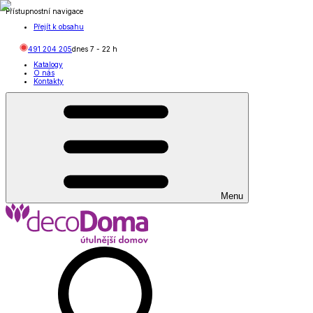
Přístupnostní navigace
Přejít k obsahu
491 204 205
dnes
7
-
22
h
Katalogy
O nás
Kontakty
Menu