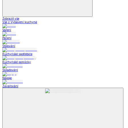
Zobrazit vše
Vše z Vybavení kuchyně
Vaření
Pečení
Stolování
Kuchyňské spotřebiče
Kuchyňské pomůcky
Skladování
Nápoje
Zavařování