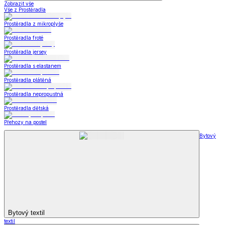
Zobrazit vše
Vše z Prostěradla
Prostěradla z mikroplyše
Prostěradla froté
Prostěradla jersey
Prostěradla s elastanem
Prostěradla plátěná
Prostěradla nepropustná
Prostěradla dětská
Přehozy na postel
Bytový
Bytový textil
textil