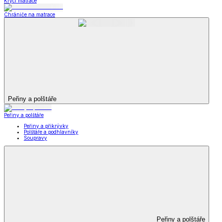
Krycí matrace
Chrániče na matrace
Peřiny a polštáře
Peřiny a polštáře
Peřiny a přikrývky
Polštáře a podhlavníky
Soupravy
Peřiny a polštáře