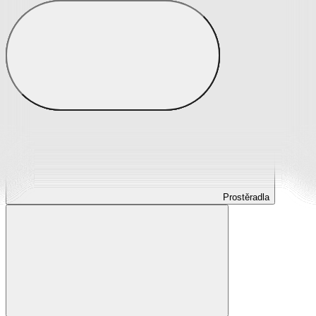
Prostěradla
Prostěradla z mikroplyše
Prostěradla froté
Prostěradla jersey
Prostěradla s elastanem
Prostěradla plátěná
Prostěradla nepropustná
Prostěradla dětská
Prostěradla