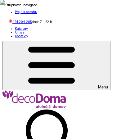
Přístupnostní navigace
Přejít k obsahu
491 204 205
dnes
7
-
22
h
Katalogy
O nás
Kontakty
Menu