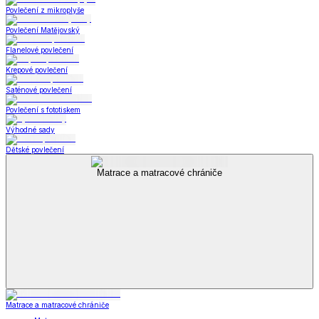
Povlečení z mikroplyše
Povlečení Matějovský
Flanelové povlečení
Krepové povlečení
Saténové povlečení
Povlečení s fototiskem
Výhodné sady
Dětské povlečení
Matrace a matracové chrániče
Matrace a matracové chrániče