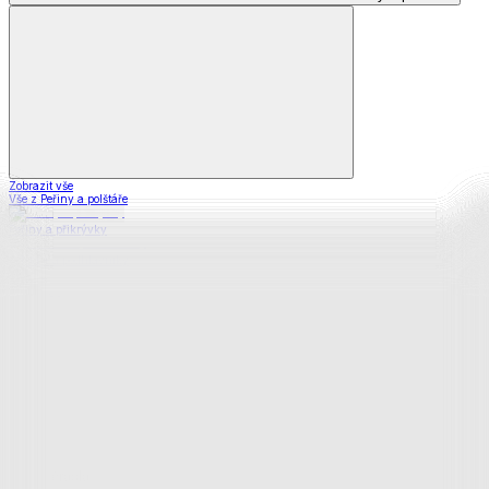
Zobrazit vše
Vše z Peřiny a polštáře
Peřiny a přikrývky
Polštáře a podhlavníky
Soupravy
Prostěradla