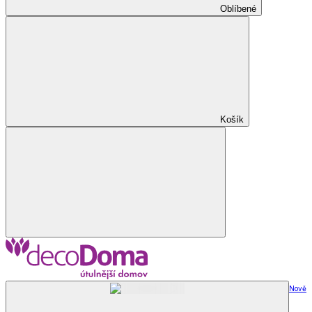
Oblíbené
Košík
Nově