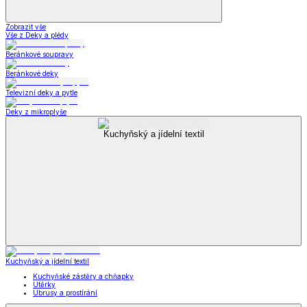
Zobrazit vše
Vše z Deky a plédy
Beránkové soupravy
Beránkové deky
Televizní deky a pytle
Deky z mikroplyše
Kuchyňský a jídelní textil
Kuchyňský a jídelní textil
Kuchyňské zástěry a chňapky
Utěrky
Ubrusy a prostírání