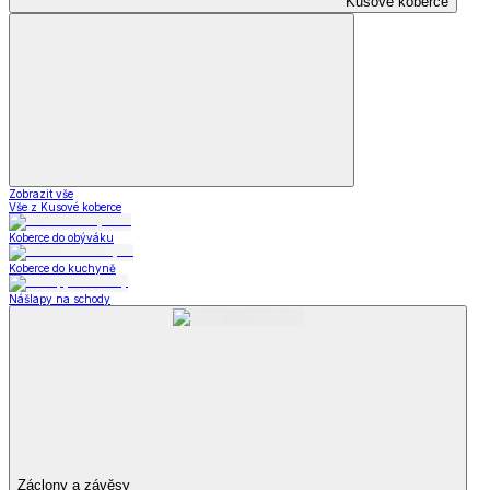
Kusové koberce
Zobrazit vše
Vše z Kusové koberce
Koberce do obýváku
Koberce do kuchyně
Nášlapy na schody
Záclony a závěsy