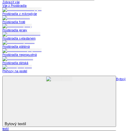
Zobrazit vše
Vše z Prostěradla
Prostěradla z mikroplyše
Prostěradla froté
Prostěradla jersey
Prostěradla s elastanem
Prostěradla plátěná
Prostěradla nepropustná
Prostěradla dětská
Přehozy na postel
Bytový
Bytový textil
textil