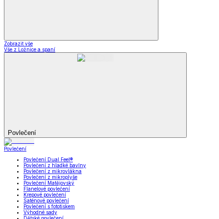
Zobrazit vše
Vše z Ložnice a spaní
Povlečení
Povlečení
Povlečení Dual Feel®
Povlečení z hladké bavlny
Povlečení z mikrovlákna
Povlečení z mikroplyše
Povlečení Matějovský
Flanelové povlečení
Krepové povlečení
Saténové povlečení
Povlečení s fototiskem
Výhodné sady
Dětské povlečení