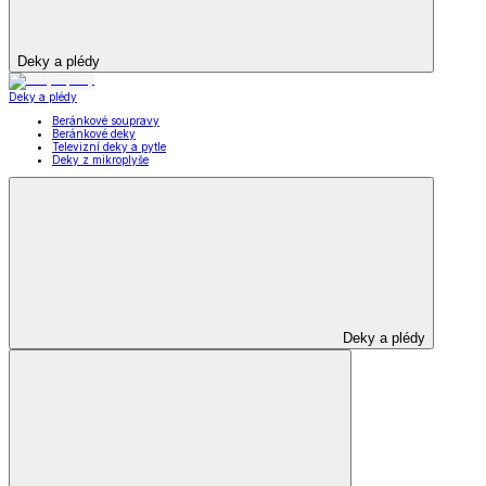
Deky a plédy
Deky a plédy
Beránkové soupravy
Beránkové deky
Televizní deky a pytle
Deky z mikroplyše
Deky a plédy