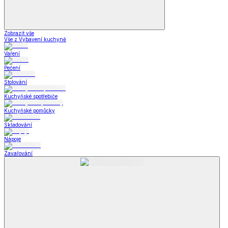
Zobrazit vše
Vše z Vybavení kuchyně
Vaření
Pečení
Stolování
Kuchyňské spotřebiče
Kuchyňské pomůcky
Skladování
Nápoje
Zavařování