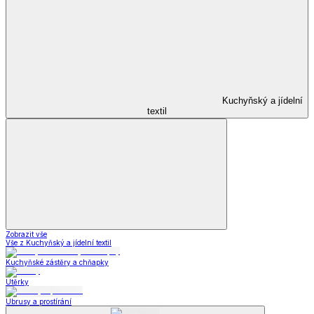
Kuchyňský a jídelní
textil
Zobrazit vše
Vše z Kuchyňský a jídelní textil
Kuchyňské zástěry a chňapky
Utěrky
Ubrusy a prostírání