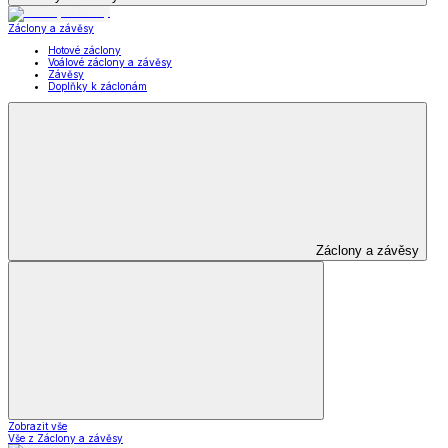
Záclony a závěsy
Hotové záclony
Voálové záclony a závěsy
Závěsy
Doplňky k záclonám
Záclony a závěsy
Zobrazit vše
Vše z Záclony a závěsy