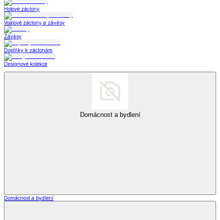
Hotové záclony
Voálové záclony a závěsy
Závěsy
Doplňky k záclonám
Designové kolekce
Domácnost a bydlení
Domácnost a bydlení