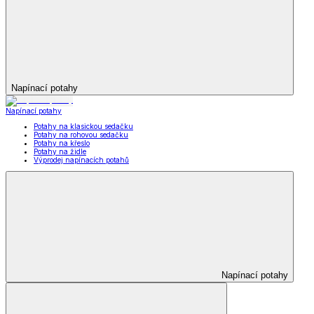
Napínací potahy
Napínací potahy
Potahy na klasickou sedačku
Potahy na rohovou sedačku
Potahy na křeslo
Potahy na židle
Výprodej napínacích potahů
Napínací potahy