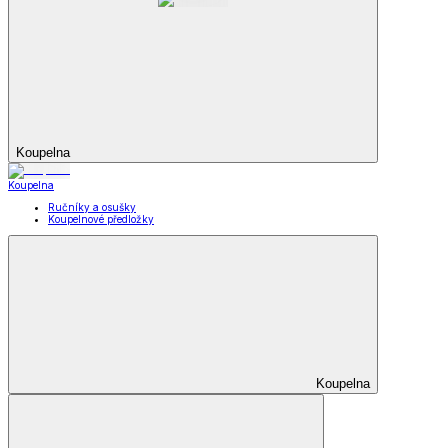
Koupelna
Koupelna
Ručníky a osušky
Koupelnové předložky
Koupelna