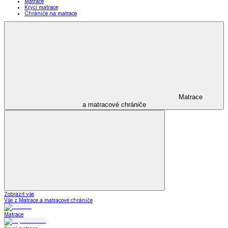
Matrace
Krycí matrace
Chrániče na matrace
Matrace
a matracové chrániče
Zobrazit vše
Vše z Matrace a matracové chrániče
Matrace