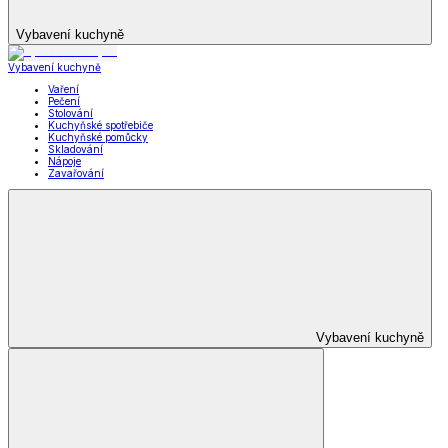
Vybavení kuchyně
Vybavení kuchyně
Vaření
Pečení
Stolování
Kuchyňské spotřebiče
Kuchyňské pomůcky
Skladování
Nápoje
Zavařování
Vybavení kuchyně