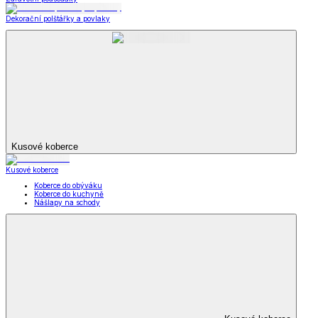
Dekorační polštářky a povlaky
Kusové koberce
Kusové koberce
Koberce do obýváku
Koberce do kuchyně
Nášlapy na schody