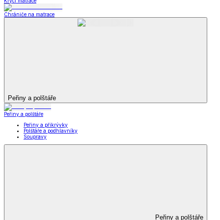
Krycí matrace
Chrániče na matrace
Peřiny a polštáře
Peřiny a polštáře
Peřiny a přikrývky
Polštáře a podhlavníky
Soupravy
Peřiny a polštáře