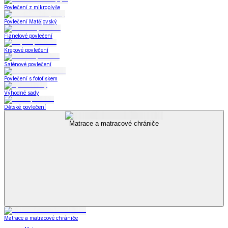
Povlečení z mikroplyše
Povlečení Matějovský
Flanelové povlečení
Krepové povlečení
Saténové povlečení
Povlečení s fototiskem
Výhodné sady
Dětské povlečení
Matrace a matracové chrániče
Matrace a matracové chrániče