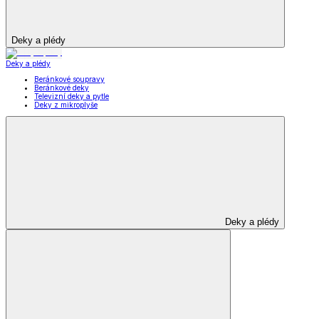
Deky a plédy
Deky a plédy
Beránkové soupravy
Beránkové deky
Televizní deky a pytle
Deky z mikroplyše
Deky a plédy