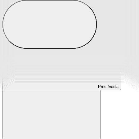
Prostěradla
Prostěradla z mikroplyše
Prostěradla froté
Prostěradla jersey
Prostěradla s elastanem
Prostěradla plátěná
Prostěradla nepropustná
Prostěradla dětská
Prostěradla