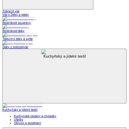
Zobrazit vše
Vše z Deky a plédy
Beránkové soupravy
Beránkové deky
Televizní deky a pytle
Deky z mikroplyše
Kuchyňský a jídelní textil
Kuchyňský a jídelní textil
Kuchyňské zástěry a chňapky
Utěrky
Ubrusy a prostírání