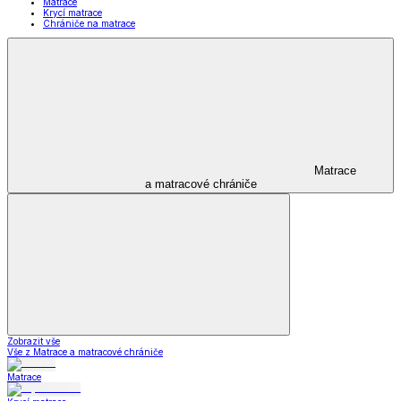
Matrace
Krycí matrace
Chrániče na matrace
Matrace
a matracové chrániče
Zobrazit vše
Vše z Matrace a matracové chrániče
Matrace