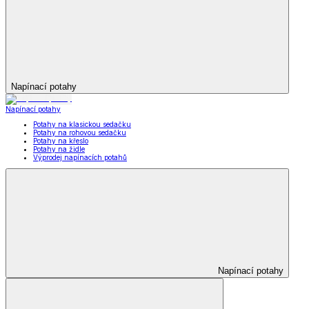
Napínací potahy
Napínací potahy
Potahy na klasickou sedačku
Potahy na rohovou sedačku
Potahy na křeslo
Potahy na židle
Výprodej napínacích potahů
Napínací potahy