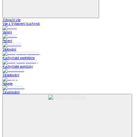
Zobrazit vše
Vše z Vybavení kuchyně
Vaření
Pečení
Stolování
Kuchyňské spotřebiče
Kuchyňské pomůcky
Skladování
Nápoje
Zavařování