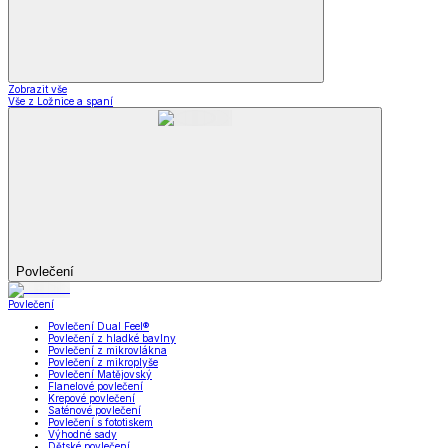
Zobrazit vše
Vše z Ložnice a spaní
Povlečení
Povlečení
Povlečení Dual Feel®
Povlečení z hladké bavlny
Povlečení z mikrovlákna
Povlečení z mikroplyše
Povlečení Matějovský
Flanelové povlečení
Krepové povlečení
Saténové povlečení
Povlečení s fototiskem
Výhodné sady
Dětské povlečení