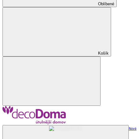
Oblíbené
Košík
Nově