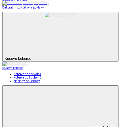
Dekorační polštářky a povlaky
Kusové koberce
Kusové koberce
Koberce do obýváku
Koberce do kuchyně
Nášlapy na schody