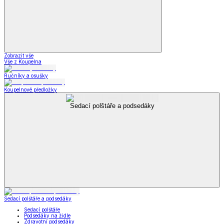
Zobrazit vše
Vše z Koupelna
Ručníky a osušky
Koupelnové předložky
Sedací polštáře a podsedáky
Sedací polštáře a podsedáky
Sedací polštáře
Podsedáky na židle
Zdravotní podsedáky