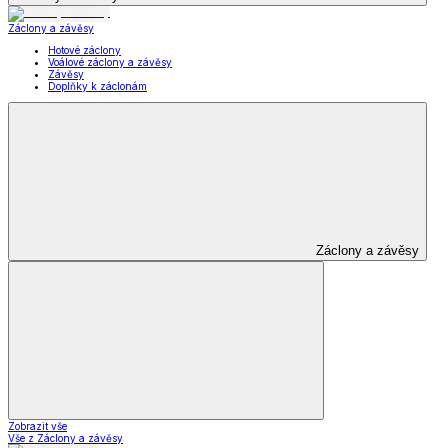
Záclony a závěsy
Hotové záclony
Voálové záclony a závěsy
Závěsy
Doplňky k záclonám
Záclony a závěsy
Zobrazit vše
Vše z Záclony a závěsy