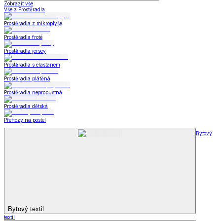
Zobrazit vše
Vše z Prostěradla
Prostěradla z mikroplyše
Prostěradla froté
Prostěradla jersey
Prostěradla s elastanem
Prostěradla plátěná
Prostěradla nepropustná
Prostěradla dětská
Přehozy na postel
Bytový
Bytový textil
textil