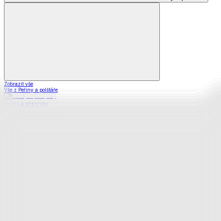
Zobrazit vše
Vše z Peřiny a polštáře
Peřiny a přikrývky
Polštáře a podhlavníky
Soupravy
Prostěradla