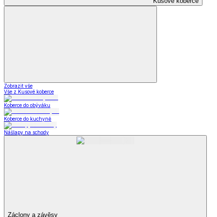
Kusové koberce
Zobrazit vše
Vše z Kusové koberce
Koberce do obýváku
Koberce do kuchyně
Nášlapy na schody
Záclony a závěsy