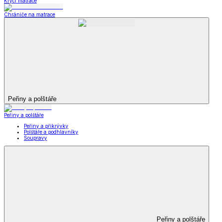
Krycí matrace
Chrániče na matrace
Peřiny a polštáře
Peřiny a polštáře
Peřiny a přikrývky
Polštáře a podhlavníky
Soupravy
Peřiny a polštáře