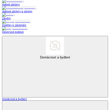
Hotové záclony
Voálové záclony a závěsy
Závěsy
Doplňky k záclonám
Designové kolekce
Domácnost a bydlení
Domácnost a bydlení