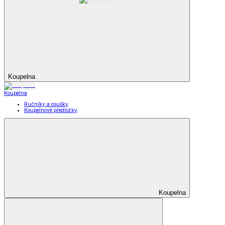
Koupelna
Koupelna
Ručníky a osušky
Koupelnové předložky
Koupelna