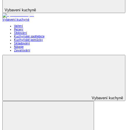
Vybavení kuchyně
Vybavení kuchyně
Vaření
Pečení
Stolování
Kuchyňské spotřebiče
Kuchyňské pomůcky
Skladování
Nápoje
Zavařování
Vybavení kuchyně