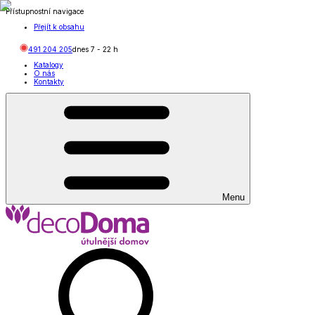
Přístupnostní navigace
Přejít k obsahu
491 204 205
dnes
7
-
22
h
Katalogy
O nás
Kontakty
Menu