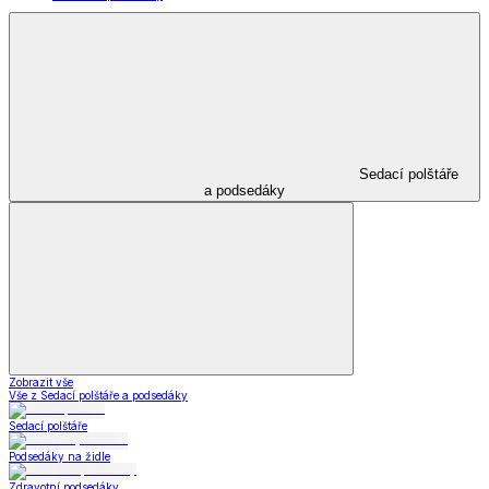
Sedací polštáře
a podsedáky
Zobrazit vše
Vše z Sedací polštáře a podsedáky
Sedací polštáře
Podsedáky na židle
Zdravotní podsedáky