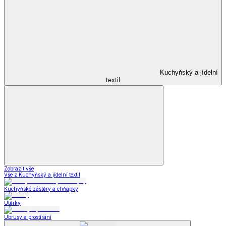
Kuchyňský a jídelní
textil
Zobrazit vše
Vše z Kuchyňský a jídelní textil
Kuchyňské zástěry a chňapky
Utěrky
Ubrusy a prostírání