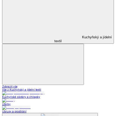
Kuchyňský a jídelní
textil
Zobrazit vše
Vše z Kuchyňský a jídelní textil
Kuchyňské zástěry a chňapky
Utěrky
Ubrusy a prostírání