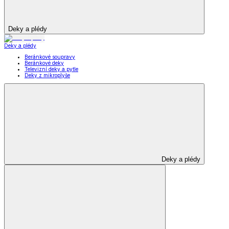
Deky a plédy
Deky a plédy
Beránkové soupravy
Beránkové deky
Televizní deky a pytle
Deky z mikroplyše
Deky a plédy