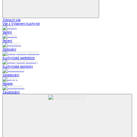
Zobrazit vše
Vše z Vybavení kuchyně
Vaření
Pečení
Stolování
Kuchyňské spotřebiče
Kuchyňské pomůcky
Skladování
Nápoje
Zavařování