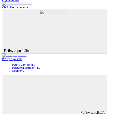
Krycí matrace
Chrániče na matrace
Peřiny a polštáře
Peřiny a polštáře
Peřiny a přikrývky
Polštáře a podhlavníky
Soupravy
Peřiny a polštáře