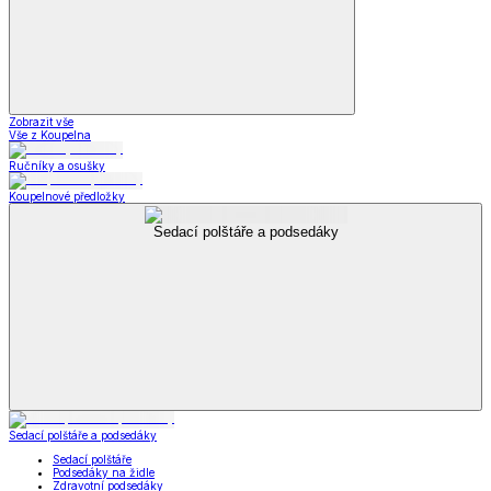
Zobrazit vše
Vše z Koupelna
Ručníky a osušky
Koupelnové předložky
Sedací polštáře a podsedáky
Sedací polštáře a podsedáky
Sedací polštáře
Podsedáky na židle
Zdravotní podsedáky