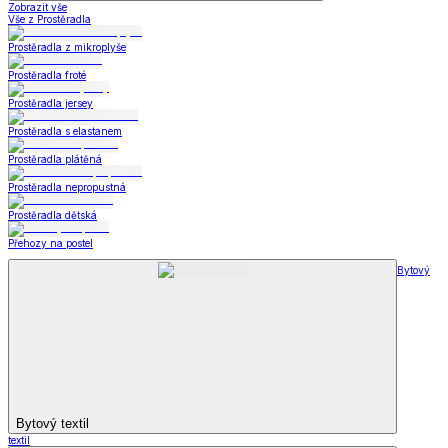
Zobrazit vše
Vše z Prostěradla
Prostěradla z mikroplyše
Prostěradla froté
Prostěradla jersey
Prostěradla s elastanem
Prostěradla plátěná
Prostěradla nepropustná
Prostěradla dětská
Přehozy na postel
Bytový
Bytový textil
textil