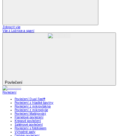
Zobrazit vše
Vše z Ložnice a spaní
Povlečení
Povlečení
Povlečení Dual Feel®
Povlečení z hladké bavlny
Povlečení z mikrovlákna
Povlečení z mikroplyše
Povlečení Matějovský
Flanelové povlečení
Krepové povlečení
Saténové povlečení
Povlečení s fototiskem
Výhodné sady
Dětské povlečení