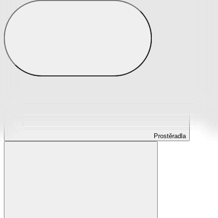
Prostěradla
Prostěradla z mikroplyše
Prostěradla froté
Prostěradla jersey
Prostěradla s elastanem
Prostěradla plátěná
Prostěradla nepropustná
Prostěradla dětská
Prostěradla