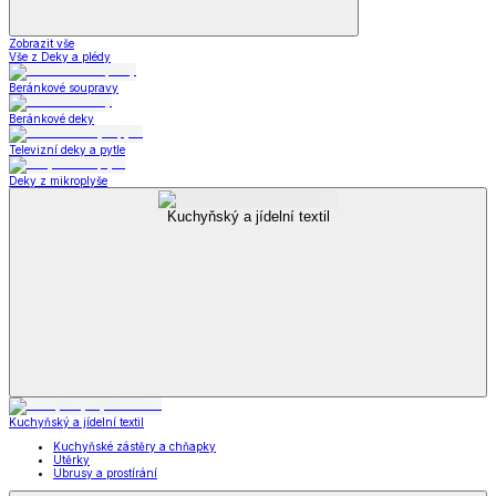
Zobrazit vše
Vše z Deky a plédy
Beránkové soupravy
Beránkové deky
Televizní deky a pytle
Deky z mikroplyše
Kuchyňský a jídelní textil
Kuchyňský a jídelní textil
Kuchyňské zástěry a chňapky
Utěrky
Ubrusy a prostírání