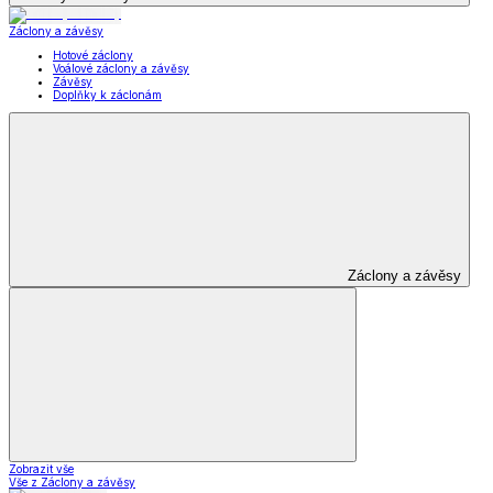
Záclony a závěsy
Hotové záclony
Voálové záclony a závěsy
Závěsy
Doplňky k záclonám
Záclony a závěsy
Zobrazit vše
Vše z Záclony a závěsy