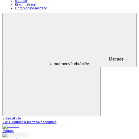
Matrace
Krycí matrace
Chrániče na matrace
Matrace
a matracové chrániče
Zobrazit vše
Vše z Matrace a matracové chrániče
Matrace