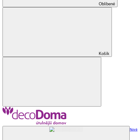
Oblíbené
Košík
Nově