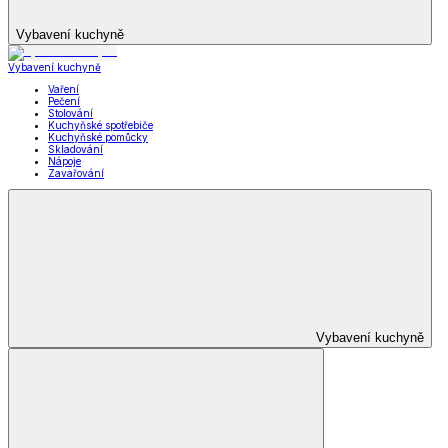
Vybavení kuchyně
Vybavení kuchyně
Vaření
Pečení
Stolování
Kuchyňské spotřebiče
Kuchyňské pomůcky
Skladování
Nápoje
Zavařování
Vybavení kuchyně