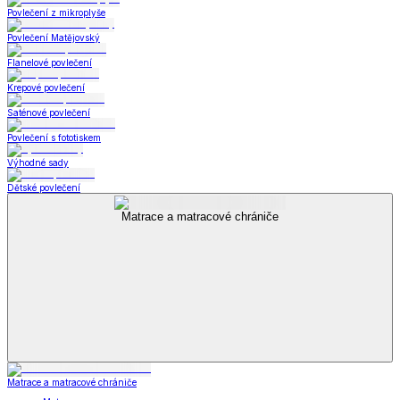
Povlečení z mikroplyše
Povlečení Matějovský
Flanelové povlečení
Krepové povlečení
Saténové povlečení
Povlečení s fototiskem
Výhodné sady
Dětské povlečení
Matrace a matracové chrániče
Matrace a matracové chrániče