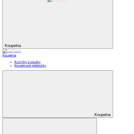
Koupelna
Koupelna
Ručníky a osušky
Koupelnové předložky
Koupelna