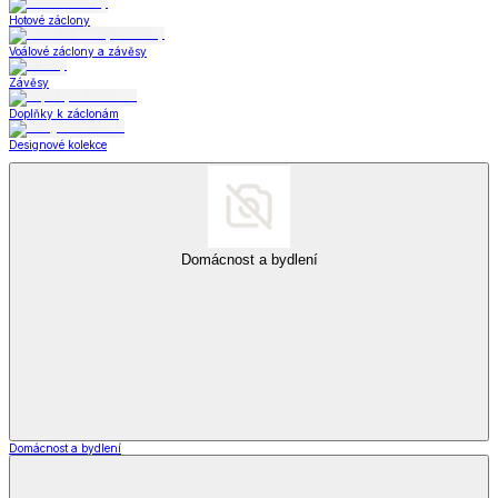
Hotové záclony
Voálové záclony a závěsy
Závěsy
Doplňky k záclonám
Designové kolekce
Domácnost a bydlení
Domácnost a bydlení