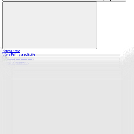
Zobrazit vše
Vše z Peřiny a polštáře
Peřiny a přikrývky
Polštáře a podhlavníky
Soupravy
Prostěradla