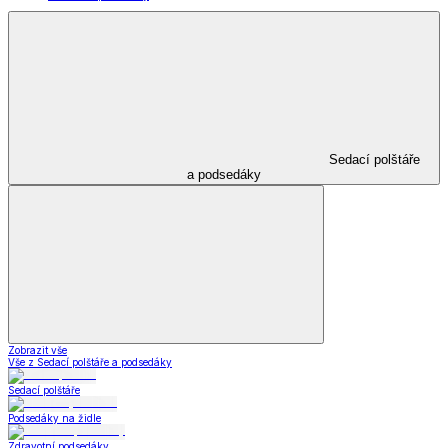
Sedací polštáře
a podsedáky
Zobrazit vše
Vše z Sedací polštáře a podsedáky
Sedací polštáře
Podsedáky na židle
Zdravotní podsedáky