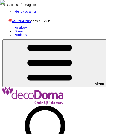
Přístupnostní navigace
Přejít k obsahu
491 204 205
dnes
7
-
22
h
Katalogy
O nás
Kontakty
Menu