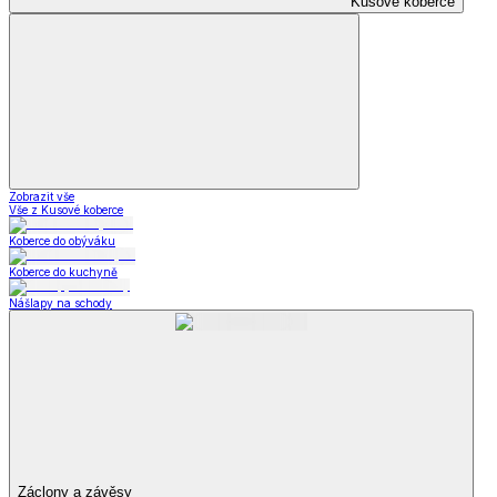
Kusové koberce
Zobrazit vše
Vše z Kusové koberce
Koberce do obýváku
Koberce do kuchyně
Nášlapy na schody
Záclony a závěsy