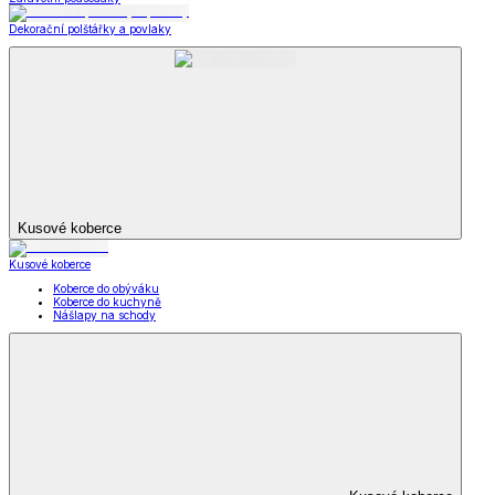
Dekorační polštářky a povlaky
Kusové koberce
Kusové koberce
Koberce do obýváku
Koberce do kuchyně
Nášlapy na schody