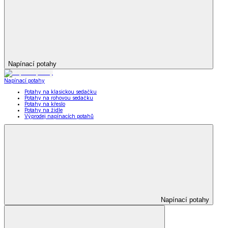
Napínací potahy
Napínací potahy
Potahy na klasickou sedačku
Potahy na rohovou sedačku
Potahy na křeslo
Potahy na židle
Výprodej napínacích potahů
Napínací potahy