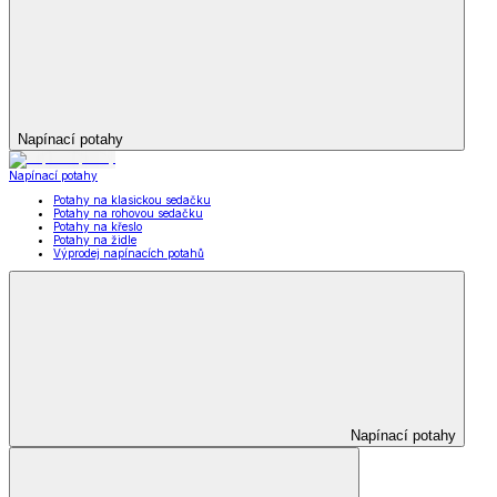
Napínací potahy
Napínací potahy
Potahy na klasickou sedačku
Potahy na rohovou sedačku
Potahy na křeslo
Potahy na židle
Výprodej napínacích potahů
Napínací potahy