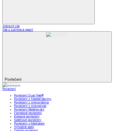
Zobrazit vše
Vše z Ložnice a spaní
Povlečení
Povlečení
Povlečení Dual Feel®
Povlečení z hladké bavlny
Povlečení z mikrovlákna
Povlečení z mikroplyše
Povlečení Matějovský
Flanelové povlečení
Krepové povlečení
Saténové povlečení
Povlečení s fototiskem
Výhodné sady
Dětské povlečení