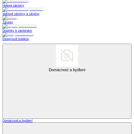
Hotové záclony
Voálové záclony a závěsy
Závěsy
Doplňky k záclonám
Designové kolekce
Domácnost a bydlení
Domácnost a bydlení