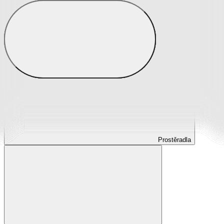
Prostěradla
Prostěradla z mikroplyše
Prostěradla froté
Prostěradla jersey
Prostěradla s elastanem
Prostěradla plátěná
Prostěradla nepropustná
Prostěradla dětská
Prostěradla