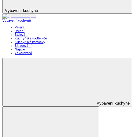
Vybavení kuchyně
Vybavení kuchyně
Vaření
Pečení
Stolování
Kuchyňské spotřebiče
Kuchyňské pomůcky
Skladování
Nápoje
Zavařování
Vybavení kuchyně