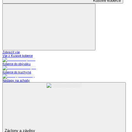
Kusové koberce
Zobrazit vše
Vše z Kusové koberce
Koberce do obýváku
Koberce do kuchyně
Nášlapy na schody
Záclony a závěsy