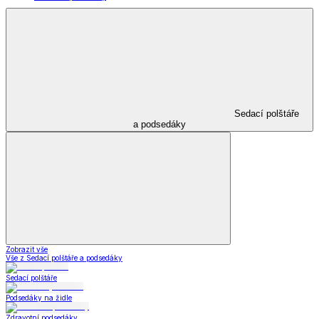
Sedací polštáře
a podsedáky
Zobrazit vše
Vše z Sedací polštáře a podsedáky
Sedací polštáře
Podsedáky na židle
Zdravotní podsedáky