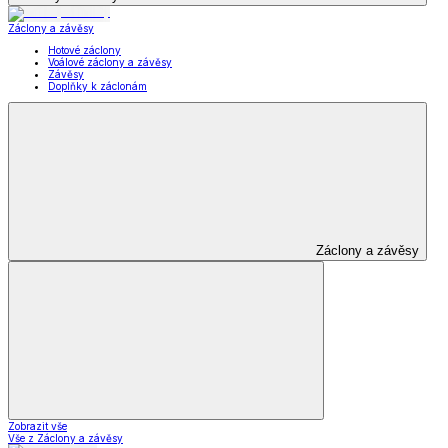
Záclony a závěsy
Hotové záclony
Voálové záclony a závěsy
Závěsy
Doplňky k záclonám
Záclony a závěsy
Zobrazit vše
Vše z Záclony a závěsy