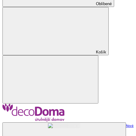
Oblíbené
Košík
Nově