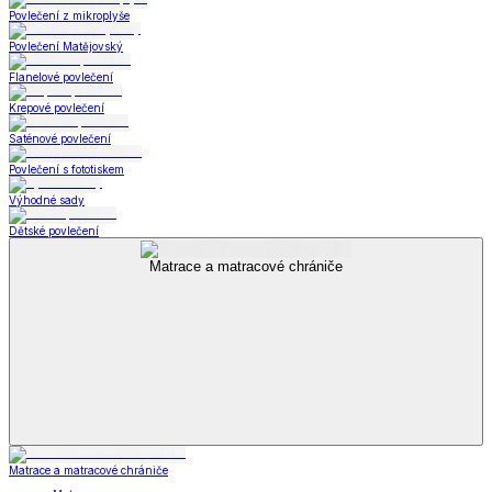
Povlečení z mikroplyše
Povlečení Matějovský
Flanelové povlečení
Krepové povlečení
Saténové povlečení
Povlečení s fototiskem
Výhodné sady
Dětské povlečení
Matrace a matracové chrániče
Matrace a matracové chrániče