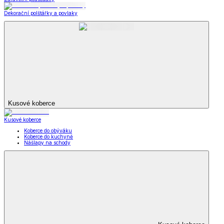
Dekorační polštářky a povlaky
Kusové koberce
Kusové koberce
Koberce do obýváku
Koberce do kuchyně
Nášlapy na schody