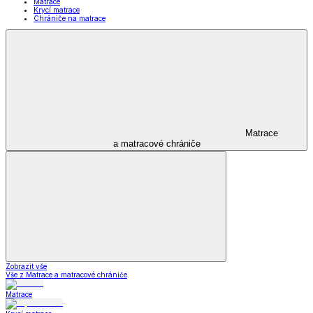
Matrace
Krycí matrace
Chrániče na matrace
Matrace
a matracové chrániče
Zobrazit vše
Vše z Matrace a matracové chrániče
Matrace