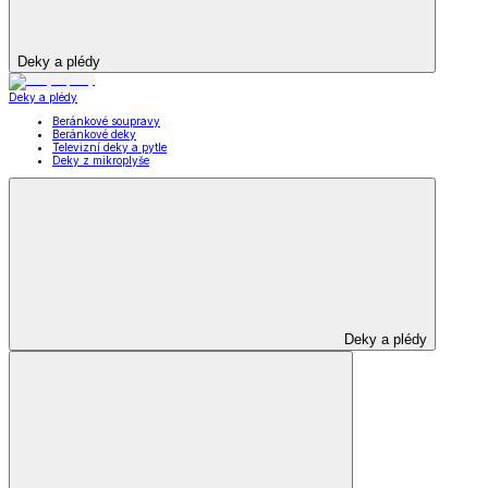
Deky a plédy
Deky a plédy
Beránkové soupravy
Beránkové deky
Televizní deky a pytle
Deky z mikroplyše
Deky a plédy