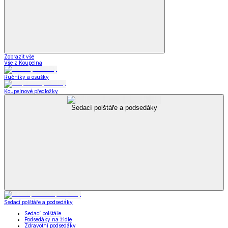
Zobrazit vše
Vše z Koupelna
Ručníky a osušky
Koupelnové předložky
Sedací polštáře a podsedáky
Sedací polštáře a podsedáky
Sedací polštáře
Podsedáky na židle
Zdravotní podsedáky