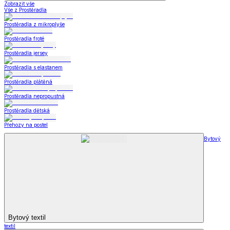
Zobrazit vše
Vše z Prostěradla
Prostěradla z mikroplyše
Prostěradla froté
Prostěradla jersey
Prostěradla s elastanem
Prostěradla plátěná
Prostěradla nepropustná
Prostěradla dětská
Přehozy na postel
Bytový
Bytový textil
textil