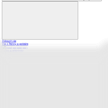
Zobrazit vše
Vše z Peřiny a polštáře
Peřiny a přikrývky
Polštáře a podhlavníky
Soupravy
Prostěradla