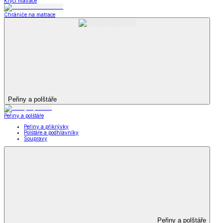
Krycí matrace
Chrániče na matrace
Peřiny a polštáře
Peřiny a polštáře
Peřiny a přikrývky
Polštáře a podhlavníky
Soupravy
Peřiny a polštáře