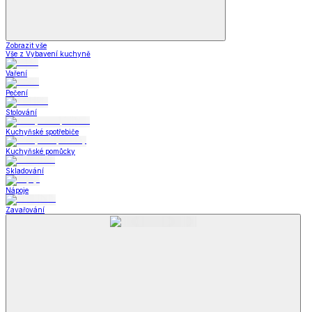
Zobrazit vše
Vše z Vybavení kuchyně
Vaření
Pečení
Stolování
Kuchyňské spotřebiče
Kuchyňské pomůcky
Skladování
Nápoje
Zavařování