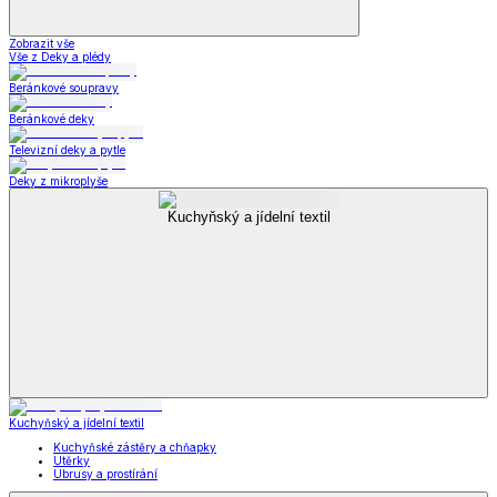
Zobrazit vše
Vše z Deky a plédy
Beránkové soupravy
Beránkové deky
Televizní deky a pytle
Deky z mikroplyše
Kuchyňský a jídelní textil
Kuchyňský a jídelní textil
Kuchyňské zástěry a chňapky
Utěrky
Ubrusy a prostírání