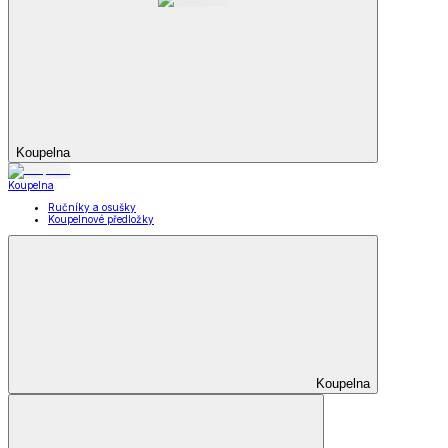
Koupelna
Koupelna
Ručníky a osušky
Koupelnové předložky
Koupelna