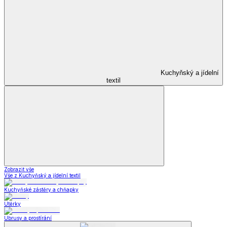
Kuchyňský a jídelní
textil
Zobrazit vše
Vše z Kuchyňský a jídelní textil
Kuchyňské zástěry a chňapky
Utěrky
Ubrusy a prostírání