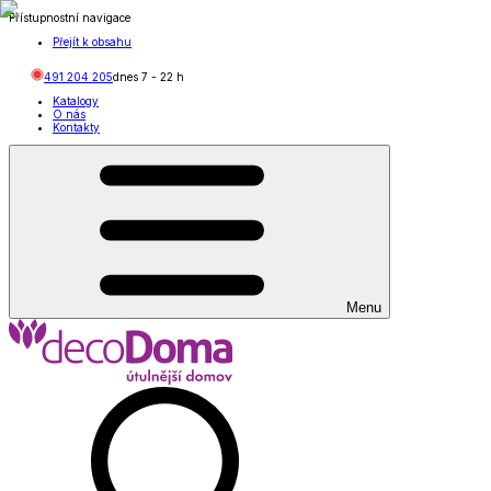
Přístupnostní navigace
Přejít k obsahu
491 204 205
dnes
7
-
22
h
Katalogy
O nás
Kontakty
Menu