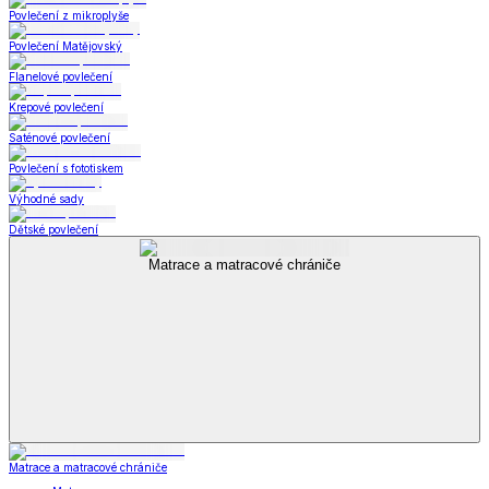
Povlečení z mikroplyše
Povlečení Matějovský
Flanelové povlečení
Krepové povlečení
Saténové povlečení
Povlečení s fototiskem
Výhodné sady
Dětské povlečení
Matrace a matracové chrániče
Matrace a matracové chrániče