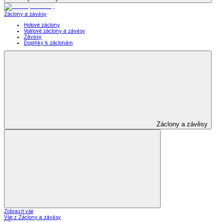
Záclony a závěsy
Hotové záclony
Voálové záclony a závěsy
Závěsy
Doplňky k záclonám
Záclony a závěsy
Zobrazit vše
Vše z Záclony a závěsy