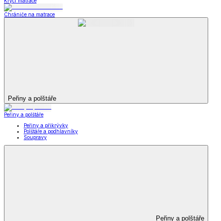
Krycí matrace
Chrániče na matrace
Peřiny a polštáře
Peřiny a polštáře
Peřiny a přikrývky
Polštáře a podhlavníky
Soupravy
Peřiny a polštáře