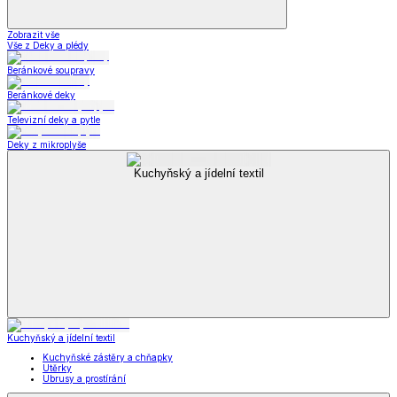
Zobrazit vše
Vše z Deky a plédy
Beránkové soupravy
Beránkové deky
Televizní deky a pytle
Deky z mikroplyše
Kuchyňský a jídelní textil
Kuchyňský a jídelní textil
Kuchyňské zástěry a chňapky
Utěrky
Ubrusy a prostírání