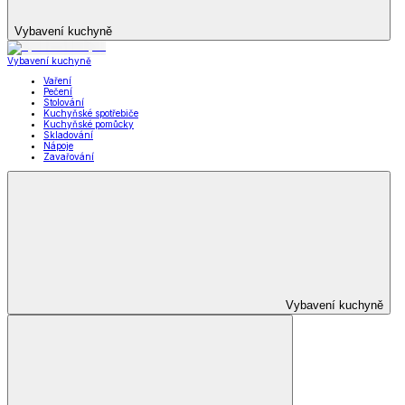
Vybavení kuchyně
Vybavení kuchyně
Vaření
Pečení
Stolování
Kuchyňské spotřebiče
Kuchyňské pomůcky
Skladování
Nápoje
Zavařování
Vybavení kuchyně