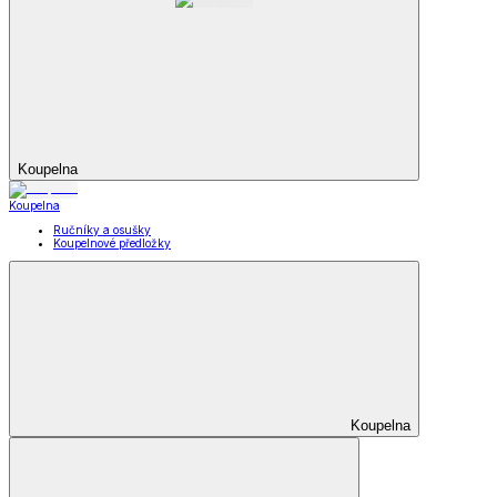
Koupelna
Koupelna
Ručníky a osušky
Koupelnové předložky
Koupelna