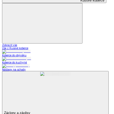
Kusové koberce
Zobrazit vše
Vše z Kusové koberce
Koberce do obýváku
Koberce do kuchyně
Nášlapy na schody
Záclony a závěsy