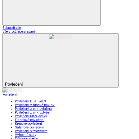
Zobrazit vše
Vše z Ložnice a spaní
Povlečení
Povlečení
Povlečení Dual Feel®
Povlečení z hladké bavlny
Povlečení z mikrovlákna
Povlečení z mikroplyše
Povlečení Matějovský
Flanelové povlečení
Krepové povlečení
Saténové povlečení
Povlečení s fototiskem
Výhodné sady
Dětské povlečení