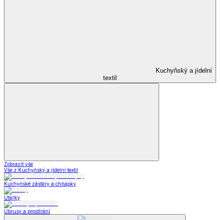
Kuchyňský a jídelní
textil
Zobrazit vše
Vše z Kuchyňský a jídelní textil
Kuchyňské zástěry a chňapky
Utěrky
Ubrusy a prostírání