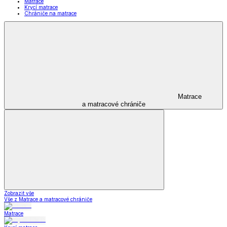
Matrace
Krycí matrace
Chrániče na matrace
Matrace
a matracové chrániče
Zobrazit vše
Vše z Matrace a matracové chrániče
Matrace