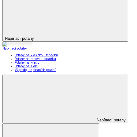
Napínací potahy
Napínací potahy
Potahy na klasickou sedačku
Potahy na rohovou sedačku
Potahy na křeslo
Potahy na židle
Výprodej napínacích potahů
Napínací potahy