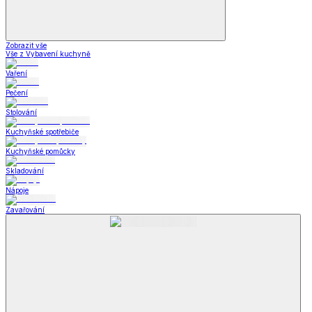
Zobrazit vše
Vše z Vybavení kuchyně
Vaření
Pečení
Stolování
Kuchyňské spotřebiče
Kuchyňské pomůcky
Skladování
Nápoje
Zavařování