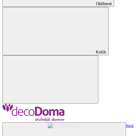
Oblíbené
Košík
Nově