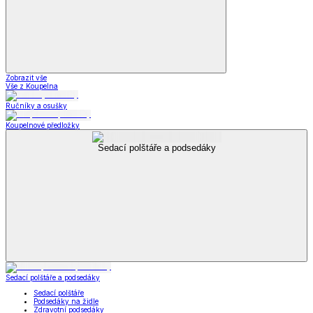
Zobrazit vše
Vše z Koupelna
Ručníky a osušky
Koupelnové předložky
Sedací polštáře a podsedáky
Sedací polštáře a podsedáky
Sedací polštáře
Podsedáky na židle
Zdravotní podsedáky