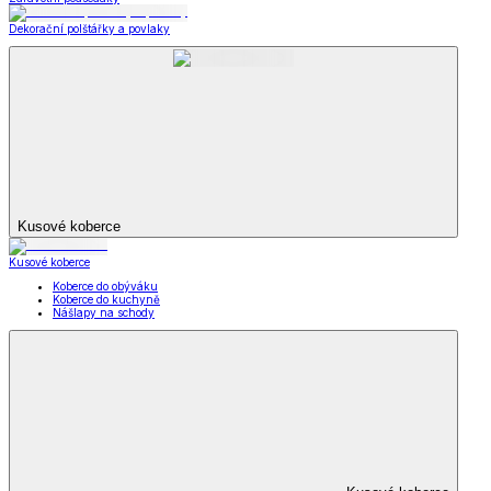
Dekorační polštářky a povlaky
Kusové koberce
Kusové koberce
Koberce do obýváku
Koberce do kuchyně
Nášlapy na schody