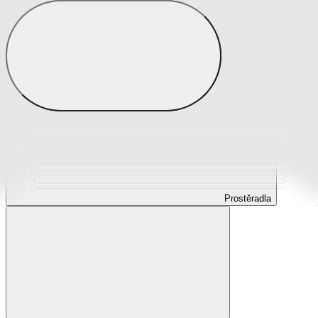
Prostěradla
Prostěradla z mikroplyše
Prostěradla froté
Prostěradla jersey
Prostěradla s elastanem
Prostěradla plátěná
Prostěradla nepropustná
Prostěradla dětská
Prostěradla