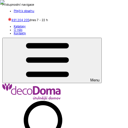
Přístupnostní navigace
Přejít k obsahu
491 204 205
dnes
7
-
22
h
Katalogy
O nás
Kontakty
Menu