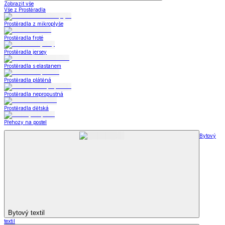
Zobrazit vše
Vše z Prostěradla
Prostěradla z mikroplyše
Prostěradla froté
Prostěradla jersey
Prostěradla s elastanem
Prostěradla plátěná
Prostěradla nepropustná
Prostěradla dětská
Přehozy na postel
Bytový
Bytový textil
textil