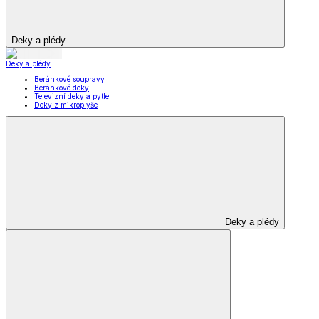
Deky a plédy
Deky a plédy
Beránkové soupravy
Beránkové deky
Televizní deky a pytle
Deky z mikroplyše
Deky a plédy