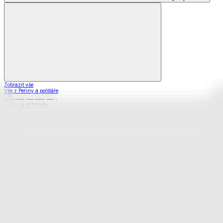
Zobrazit vše
Vše z Peřiny a polštáře
Peřiny a přikrývky
Polštáře a podhlavníky
Soupravy
Prostěradla