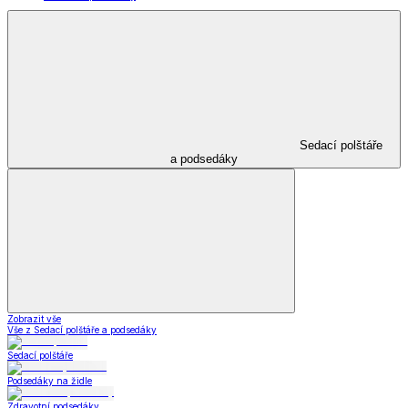
Sedací polštáře
a podsedáky
Zobrazit vše
Vše z Sedací polštáře a podsedáky
Sedací polštáře
Podsedáky na židle
Zdravotní podsedáky