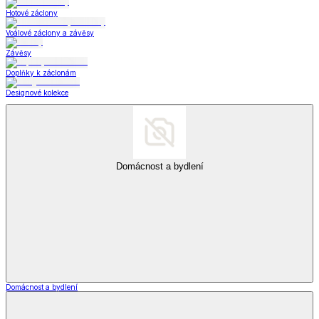
Hotové záclony
Voálové záclony a závěsy
Závěsy
Doplňky k záclonám
Designové kolekce
Domácnost a bydlení
Domácnost a bydlení