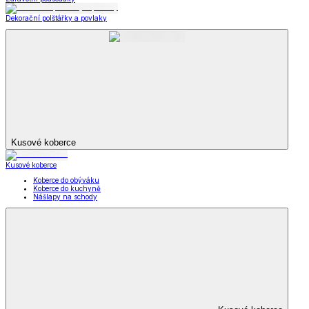
Dekorační polštářky a povlaky
Kusové koberce
Kusové koberce
Koberce do obýváku
Koberce do kuchyně
Nášlapy na schody