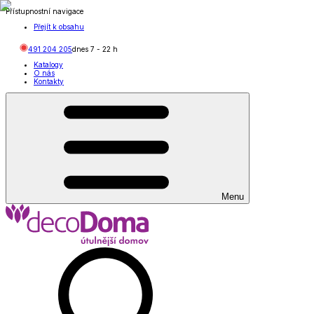
Přístupnostní navigace
Přejít k obsahu
491 204 205
dnes
7
-
22
h
Katalogy
O nás
Kontakty
Menu