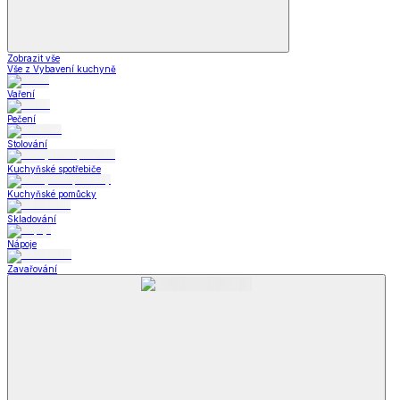
Zobrazit vše
Vše z Vybavení kuchyně
Vaření
Pečení
Stolování
Kuchyňské spotřebiče
Kuchyňské pomůcky
Skladování
Nápoje
Zavařování