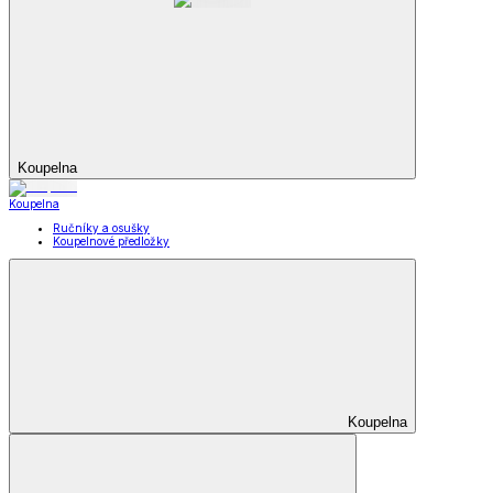
Koupelna
Koupelna
Ručníky a osušky
Koupelnové předložky
Koupelna