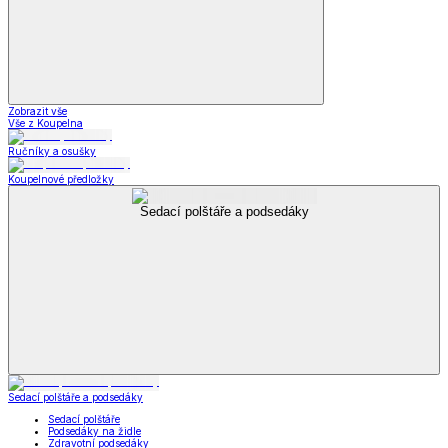
Zobrazit vše
Vše z Koupelna
Ručníky a osušky
Koupelnové předložky
Sedací polštáře a podsedáky
Sedací polštáře a podsedáky
Sedací polštáře
Podsedáky na židle
Zdravotní podsedáky