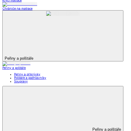
Krycí matrace
Chrániče na matrace
Peřiny a polštáře
Peřiny a polštáře
Peřiny a přikrývky
Polštáře a podhlavníky
Soupravy
Peřiny a polštáře