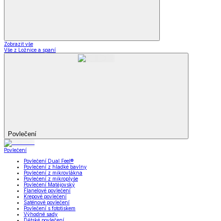
Zobrazit vše
Vše z Ložnice a spaní
Povlečení
Povlečení
Povlečení Dual Feel®
Povlečení z hladké bavlny
Povlečení z mikrovlákna
Povlečení z mikroplyše
Povlečení Matějovský
Flanelové povlečení
Krepové povlečení
Saténové povlečení
Povlečení s fototiskem
Výhodné sady
Dětské povlečení