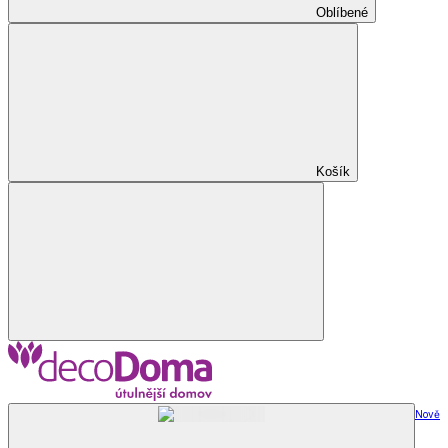
Oblíbené
Košík
Nově