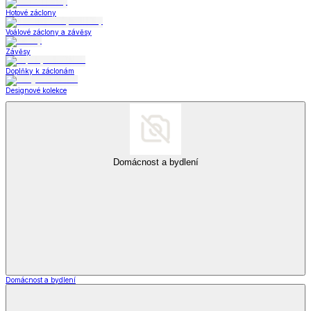
Hotové záclony
Voálové záclony a závěsy
Závěsy
Doplňky k záclonám
Designové kolekce
Domácnost a bydlení
Domácnost a bydlení