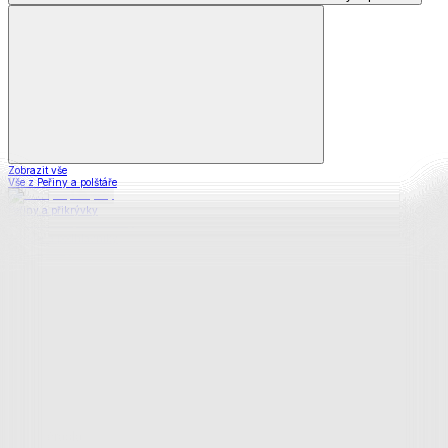
Zobrazit vše
Vše z Peřiny a polštáře
Peřiny a přikrývky
Polštáře a podhlavníky
Soupravy
Prostěradla