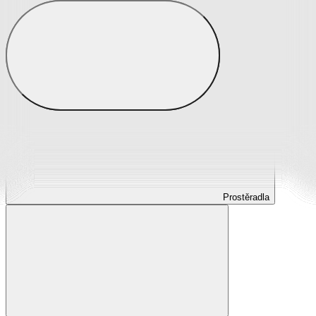
Prostěradla
Prostěradla z mikroplyše
Prostěradla froté
Prostěradla jersey
Prostěradla s elastanem
Prostěradla plátěná
Prostěradla nepropustná
Prostěradla dětská
Prostěradla