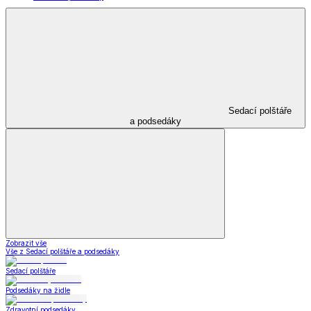
Sedací polštáře
a podsedáky
Zobrazit vše
Vše z Sedací polštáře a podsedáky
Sedací polštáře
Podsedáky na židle
Zdravotní podsedáky