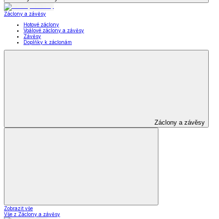
Záclony a závěsy
Hotové záclony
Voálové záclony a závěsy
Závěsy
Doplňky k záclonám
Záclony a závěsy
Zobrazit vše
Vše z Záclony a závěsy