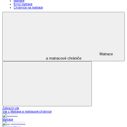
Matrace
Krycí matrace
Chrániče na matrace
Matrace
a matracové chrániče
Zobrazit vše
Vše z Matrace a matracové chrániče
Matrace