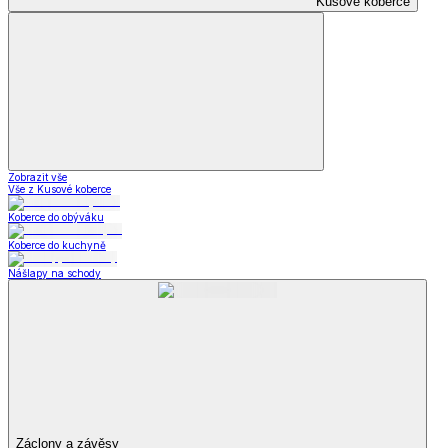
Kusové koberce
Zobrazit vše
Vše z Kusové koberce
Koberce do obýváku
Koberce do kuchyně
Nášlapy na schody
Záclony a závěsy