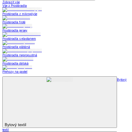
Zobrazit vše
Vše z Prostěradla
Prostěradla z mikroplyše
Prostěradla froté
Prostěradla jersey
Prostěradla s elastanem
Prostěradla plátěná
Prostěradla nepropustná
Prostěradla dětská
Přehozy na postel
Bytový
Bytový textil
textil