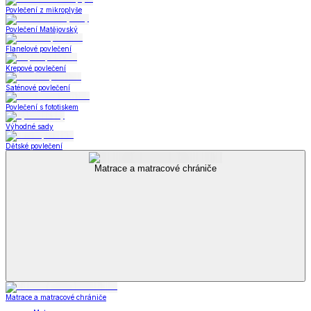
Povlečení z mikroplyše
Povlečení Matějovský
Flanelové povlečení
Krepové povlečení
Saténové povlečení
Povlečení s fototiskem
Výhodné sady
Dětské povlečení
Matrace a matracové chrániče
Matrace a matracové chrániče