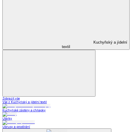
Kuchyňský a jídelní
textil
Zobrazit vše
Vše z Kuchyňský a jídelní textil
Kuchyňské zástěry a chňapky
Utěrky
Ubrusy a prostírání