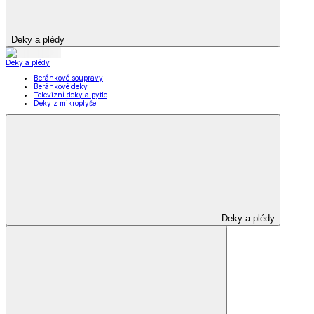
Deky a plédy
Deky a plédy
Beránkové soupravy
Beránkové deky
Televizní deky a pytle
Deky z mikroplyše
Deky a plédy