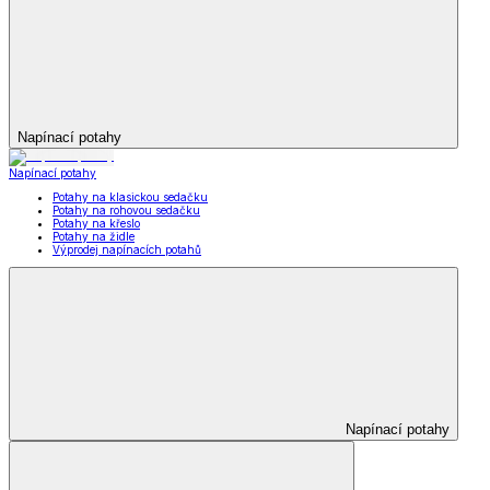
Napínací potahy
Napínací potahy
Potahy na klasickou sedačku
Potahy na rohovou sedačku
Potahy na křeslo
Potahy na židle
Výprodej napínacích potahů
Napínací potahy