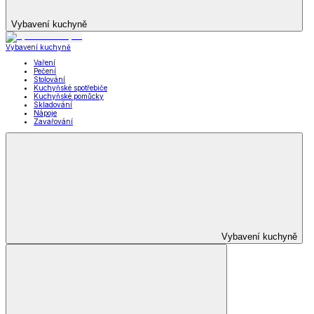
Vybavení kuchyně
Vybavení kuchyně
Vaření
Pečení
Stolování
Kuchyňské spotřebiče
Kuchyňské pomůcky
Skladování
Nápoje
Zavařování
Vybavení kuchyně