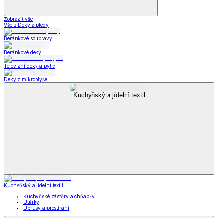
Zobrazit vše
Vše z Deky a plédy
Beránkové soupravy
Beránkové deky
Televizní deky a pytle
Deky z mikroplyše
Kuchyňský a jídelní textil
Kuchyňský a jídelní textil
Kuchyňské zástěry a chňapky
Utěrky
Ubrusy a prostírání