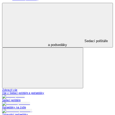
Sedací polštáře
a podsedáky
Zobrazit vše
Vše z Sedací polštáře a podsedáky
Sedací polštáře
Podsedáky na židle
Zdravotní podsedáky