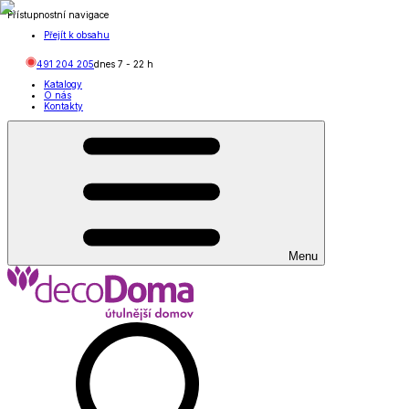
Přístupnostní navigace
Přejít k obsahu
491 204 205
dnes
7
-
22
h
Katalogy
O nás
Kontakty
Menu