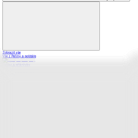
Zobrazit vše
Vše z Peřiny a polštáře
Peřiny a přikrývky
Polštáře a podhlavníky
Soupravy
Prostěradla