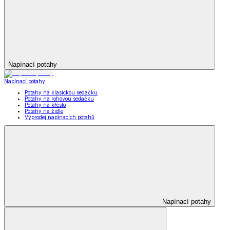
Napínací potahy
Napínací potahy
Potahy na klasickou sedačku
Potahy na rohovou sedačku
Potahy na křeslo
Potahy na židle
Výprodej napínacích potahů
Napínací potahy