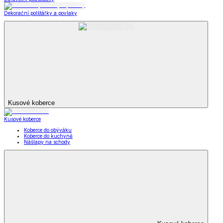
Dekorační polštářky a povlaky
Kusové koberce
Kusové koberce
Koberce do obýváku
Koberce do kuchyně
Nášlapy na schody