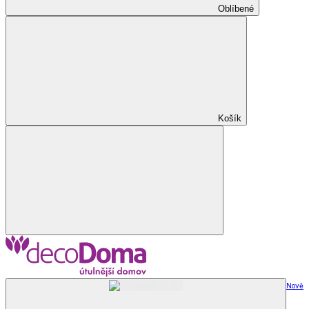
Oblíbené
Košík
Nově