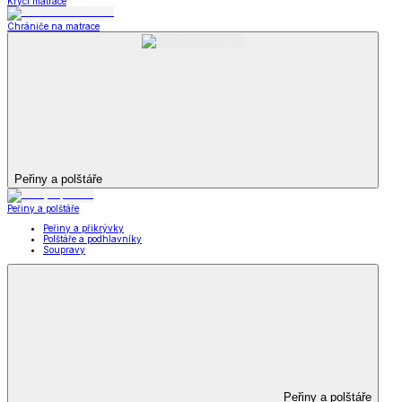
Krycí matrace
Chrániče na matrace
Peřiny a polštáře
Peřiny a polštáře
Peřiny a přikrývky
Polštáře a podhlavníky
Soupravy
Peřiny a polštáře