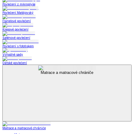
Povlečení z mikroplyše
Povlečení Matějovský
Flanelové povlečení
Krepové povlečení
Saténové povlečení
Povlečení s fototiskem
Výhodné sady
Dětské povlečení
Matrace a matracové chrániče
Matrace a matracové chrániče