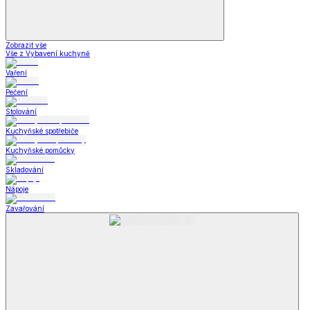
Zobrazit vše
Vše z Vybavení kuchyně
Vaření
Pečení
Stolování
Kuchyňské spotřebiče
Kuchyňské pomůcky
Skladování
Nápoje
Zavařování