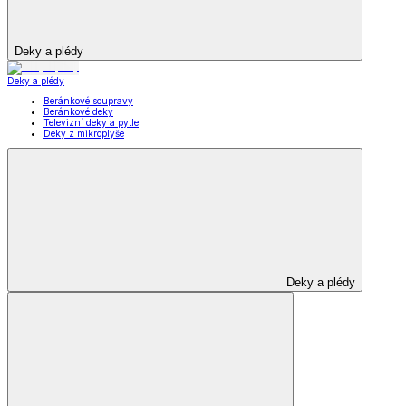
Deky a plédy
Deky a plédy
Beránkové soupravy
Beránkové deky
Televizní deky a pytle
Deky z mikroplyše
Deky a plédy