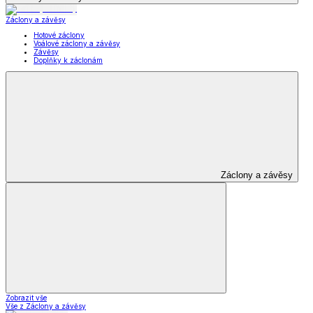
Záclony a závěsy
Hotové záclony
Voálové záclony a závěsy
Závěsy
Doplňky k záclonám
Záclony a závěsy
Zobrazit vše
Vše z Záclony a závěsy