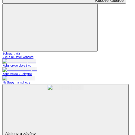
Kusové koberce
Zobrazit vše
Vše z Kusové koberce
Koberce do obýváku
Koberce do kuchyně
Nášlapy na schody
Záclony a závěsy