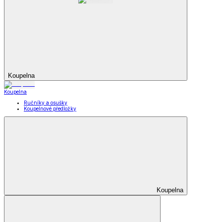
Koupelna
Koupelna
Ručníky a osušky
Koupelnové předložky
Koupelna