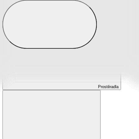
Prostěradla
Prostěradla z mikroplyše
Prostěradla froté
Prostěradla jersey
Prostěradla s elastanem
Prostěradla plátěná
Prostěradla nepropustná
Prostěradla dětská
Prostěradla