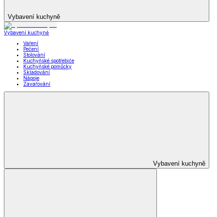
Vybavení kuchyně
Vybavení kuchyně
Vaření
Pečení
Stolování
Kuchyňské spotřebiče
Kuchyňské pomůcky
Skladování
Nápoje
Zavařování
Vybavení kuchyně