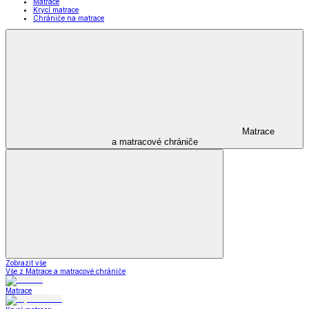
Matrace
Krycí matrace
Chrániče na matrace
Matrace
a matracové chrániče
Zobrazit vše
Vše z Matrace a matracové chrániče
Matrace