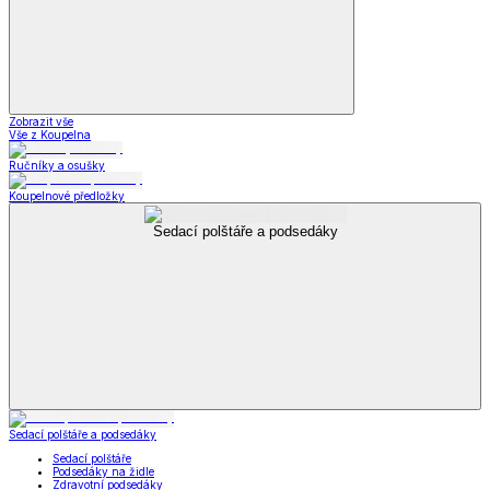
Zobrazit vše
Vše z Koupelna
Ručníky a osušky
Koupelnové předložky
Sedací polštáře a podsedáky
Sedací polštáře a podsedáky
Sedací polštáře
Podsedáky na židle
Zdravotní podsedáky