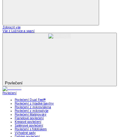
Zobrazit vše
Vše z Ložnice a spaní
Povlečení
Povlečení
Povlečení Dual Feel®
Povlečení z hladké bavlny
Povlečení z mikrovlákna
Povlečení z mikroplyše
Povlečení Matějovský
Flanelové povlečení
Krepové povlečení
Saténové povlečení
Povlečení s fototiskem
Výhodné sady
Dětské povlečení