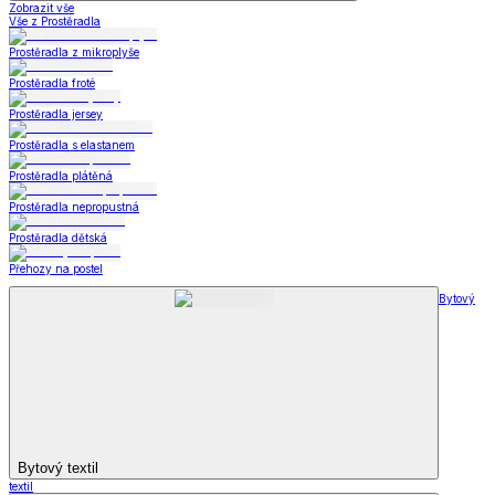
Zobrazit vše
Vše z Prostěradla
Prostěradla z mikroplyše
Prostěradla froté
Prostěradla jersey
Prostěradla s elastanem
Prostěradla plátěná
Prostěradla nepropustná
Prostěradla dětská
Přehozy na postel
Bytový
Bytový textil
textil