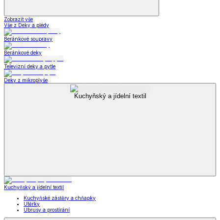
Zobrazit vše
Vše z Deky a plédy
Beránkové soupravy
Beránkové deky
Televizní deky a pytle
Deky z mikroplyše
Kuchyňský a jídelní textil
Kuchyňský a jídelní textil
Kuchyňské zástěry a chňapky
Utěrky
Ubrusy a prostírání