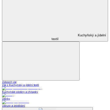
Kuchyňský a jídelní
textil
Zobrazit vše
Vše z Kuchyňský a jídelní textil
Kuchyňské zástěry a chňapky
Utěrky
Ubrusy a prostírání