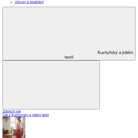
Pečení
Stolování
Kuchyňské spotřebiče
Kuchyňské pomůcky
Skladování
Nápoje
Zavařování
Vybavení kuchyně
Zobrazit vše
Vše z Vybavení kuchyně