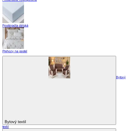
Nášlapy na schody
Záclony a závěsy
Záclony a závěsy
Hotové záclony
Voálové záclony a závěsy