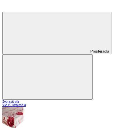
Kusové koberce
Kusové koberce
Koberce do obýváku
Koberce do kuchyně
Nášlapy na schody