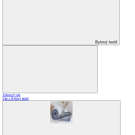
Závěsy
Doplňky k záclonám
Záclony a závěsy
Zobrazit vše
Vše z Záclony a závěsy