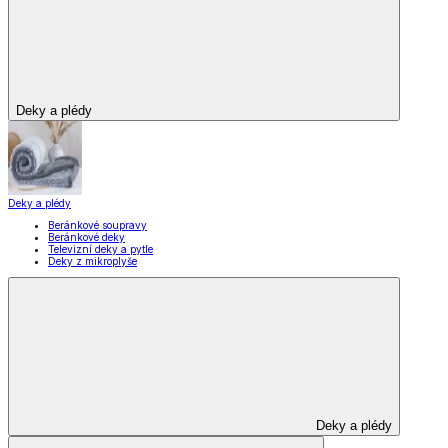
Hotové záclony
Voálové záclony a závěsy
Závěsy
Doplňky k záclonám
Designové kolekce