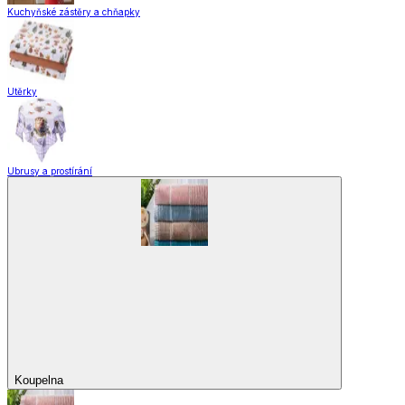
Vaření
Pečení
Stolování
Kuchyňské spotřebiče
Kuchyňské pomůcky