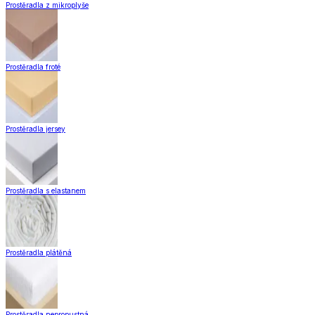
Kusové koberce
Zobrazit vše
Vše z Kusové koberce
Koberce do obýváku
Koberce do kuchyně