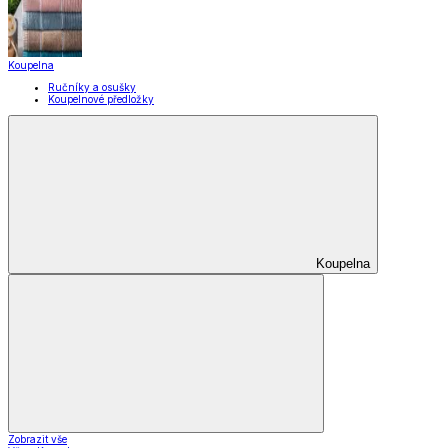
Skladování
Nápoje
Zavařování